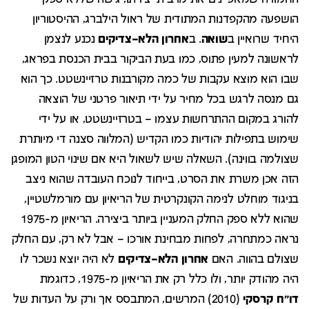
הושפעה מהקפדנות המתודית של ראול הילברג, ההיסטוריון
היחיד שרואיין ב
שואה
. ב
אחרון
הלא
–
צדיקים
נכנע לנצמן
לראשונה למעין פתוס, כמו בעת הביקור בבית הכנסת בפראג,
שבו הוא מוצא עקבות של כמה מקורבנות טרזיינשטט. כך הוא
גם מנסה לרגש בכל מחיר על ידי תיאור פרטני של הוצאה
להורג במקום ההתרחשות עצמו – בטרזיינשטט, או על ידי
שימוש בתפילות יהודיות כמו הקדיש (המלווה סצנה די מיותרת
שצולמה בווינה). השאלה שיש לשאול היא אם שינוי הטון המופגן
הזה אכן משרת את הסרט, בייחוד לנוכח העובדה שהוא ניצב
בניגוד מוחלט לנימה הקונקרטית של הריאיון עם מורמלשטיין,
שהוא ללא ספק החלק המעניין ביותר ביצירה. הריאיון מ-1975
נראה כמתחרה, לפחות מבחינת אורכו – אבל לא רק, עם החלק
שצולם בהווה. האם
אחרון
הלא
–
צדיקים
לא היה יוצא נשכר לו
היה מהודק יותר, ולו כלל רק את הריאיון מ-1975, כדוגמת
דו"ח
קרסקי
(2010) המרשים, המתבסס אך ורק על העדות של