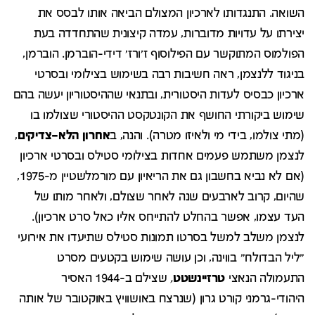
השואה. התנגדותו לארכיון המצולם הביאה אותו לבסס את
יצירתו על עדויות מדוברות, עמדה קיצונית שהתחדדה בעת
הפולמוס המתוקשר עם הפילוסוף ז'ורז' דידי-הוברמן. הוברמן,
בניגוד ללנצמן, ראה חשיבות רבה בשימוש בצילומי ובסרטי
ארכיון כבסיס לעדות היסטורית, ובתנאי שההיסטוריון יעשה בהם
שימוש ביקורתי החושף את הקונטקסט ההיסטורי שצולמו בו
(מתי צולמו, בידי מי ולאיזו מטרה). והנה, ב
אחרון
הלא
–
צדיקים
,
לנצמן משתמש פעמים אחדות בצילומי סטילס ובסרטי ארכיון
(אם לא נביא בחשבון גם את הריאיון עם מורמלשטיין מ-1975,
שהיום, קרוב לארבעים שנה לאחר שצולם, ולאחר מותו של
העד עצמו, אפשר בהחלט להתייחס אליו כאל סרט ארכיון).
לנצמן משלב למשל בסרטו תמונות סטילס שתיעדו את אירועי
"ליל הבדולח" בווינה, וכן עושה שימוש בקטעים מסרט
התעמולה הנאצי
טרזיינשטט
,
שצילם ב-1944 האסיר
היהודי-גרמני קורט גרון (שנרצח באושוויץ באוקטובר של אותה