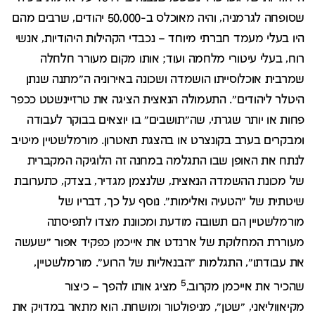
שסופחה לגרמניה, והיה מאוכלס ב-50,000 יהודים, שרבים מהם
היו בעלי מעמד חברתי מיוחד – נכבדי הקהילות היהודיות, אנשי
רוח, בעלי עיטורי מלחמה ועוד; אותו מקום מעורר חלחלה
שמרבית אוכלוסייתו הושמדה ושכונה באירוניה ה"מתנה שנתן
היטלר ליהודים". התעמולה הנאצית הציגה את טרזיינשטט ככפר
פחות או יותר שגרתי, שה"תושבים" בו יוצאים בבוקר לעבודה
ומבקרים בערב בקונצרט או בהצגת תאטרון. מורמלשטיין מיטיב
לנתח את האופן שבו התגלמה במחנה זה הלוגיקה המקברית
של מכונת ההשמדה הנאצית, שלנצמן מגדיר, בצדק, כתערובת
שיטתית של "הטעיה ואלימות". נוסף על כך, דבריו של
מורמלשטיין הם תשובה מודעת ומכוונת מצדו לתפיסתה
מעוררת המחלוקת של ארנדט את אייכמן כפקיד אפור "שעשה
את עבודתו", התגלמות "הבנאליות של הרוע". מורמלשטיין,
5
שהכיר את אייכמן מקרוב,
מציג אותו להפך – כיצור
מקיאווליאני, "שטן", מניפולטור ומושחת. הוא מתאר במדויק את