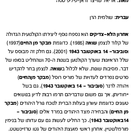
מאת:
אריאל שוייצר וז'אן-פיליפ טסה
עברית:
שולמית הרן
אחרון
הלא
–
צדיקים
הוא נספח נוסף ליצירתו הקולנועית הגדולה
של קלוד לנצמן
שואה
(1985). כדוגמת
מבקר
מן
החיים
(1997)
ו
סוביבור
–
14
באוקטובר
1943
(2001), גם חלק זה מבוסס על
שלל הראיונות שערך הקולנוען בשנות ה-70 ושהחליט בסופו של
דבר, מסיבות שונות, שלא לכלול ב
שואה
. לנצמן בחר להקדיש
סרטים נפרדים לעדויות של מוריס רוסל (
מבקר
מן
החיים
)
ויהודה לרנר (
סוביבור
–
14
באוקטובר
1943
), גם בשל
ייחודיותן, אך גם משום שדבריהם תרמו רבות לדיון בנושאים
טעונים כדוגמת עיוורון בעלות הברית לנוכח גורל היהודים (
מבקר
מן
החיים
) והבחירה מצד היהודים במרד אלים (
סוביבור
–
14
באוקטובר
1943
)
.
כך החליט לעשות גם עם עדותו של בנימין
מורמלשטיין, אחרון ראשי מועצת היהודים של גטו טרזיינשטט,