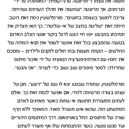
משווה את עצמו ל"מריונטה טרגי-קומית" המופעלת על ידי
הגרמנים, אך מריונטה "שמשנה את מהלך העניינים ושהייתה
צריכה למשוך בעצמה בחוטים". מורמלשטיין ניסח זאת היטב:
הייתה זאת "שליטה במצב של אי-שליטה". כך הוא מצדיק את
תמיכתו במבצע ייפוי חיי הגטו לרגל ביקור אנשי הצלב האדום
בטענה שהמבצע בכל זאת אפשר לשפר את תנאי המחיה של
החלשים – הקמת מעונות ובתי חולים לזקנים ולילדים – ומסכם
את יחסיו עם האדמיניסטרציה הנאצית על ידי אזכור מיתוס
שחרזדה: לספר סיפורים שוב ושוב כדי לשרוד, "אני והגטו".
מורמלשטיין, שמודה שבגטו יצא לו שם של "רשע", מגן על
עצמו בצורה מרשימה למדי, אם אפשר לנסח זאת כך. אולם
לעתים מתעוררת תחושת אי-נוחות כאשר מאזינים לאדם
המתעתע הזה, שהוא איש משכיל מאוד, המאזכר ללא הרף
שורה של מיתוסים, החל באורפאוס, דרך המיתוסים היהודיים
ועד סנשו פנשה
. כושר ההתנסחות שלו אף מעורר לעתים