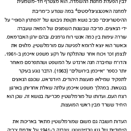
לבין הפעלת מחנות ההשמדה, הוא מצטרף חד-משמעית
4
למחנה האינטנציונליסטים
במה שנודע כ"מריבת
ההיסטוריונים" סביב נושא תקופת גיבושו של "הפתרון הסופי" על
ידי הנאצים, מריבה שבשנות השמונים של המאה שעברה
עוררה עימות בין כמה אנשי רוח גרמנים, ובהם יורגן האברמאס.
וכאשר הוא יוצא לרומא לפגישה עם מורמלשטיין, מלווים את
לנצמן זכר ויכוח אחר שהתלקח על רקע משפט אייכמן ב-1961,
והדו"ח שחיברה חנה ארנדט על המשפט ושהתפרסם מאוחר
יותר כספר "אייכמן בירושלים" (1963). הדבר נוגע בעיקר
לתפקיד שמילאו מועצות היהודים, היודנראט, שכוננו הנאצים
בגטאות. במהלך משפט אייכמן עלתה שאלת אחריותן בארגון
רצח העם, ועדותו של מורמלשטיין מכריעה בנושא זה, שכן הוא
היחיד ששרד מבין ראשי המועצות.
העדות חשובה גם משום שמורמלשטיין מתאר באריכות את
הייחודיות של גטו טרזיינשטט, שנבנה ב-1941 על אדמת צ'כיה