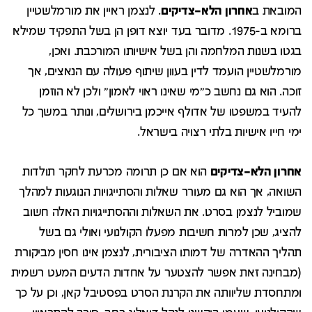
המובאת ב
אחרון
הלא
–
צדיקים
. לנצמן ראיין את מורמלשטיין
ברומא ב-1975. מדובר בעד יוצא דופן הן בשל התפקיד שמילא
בגטו בשנות המלחמה והן בשל אישיותו המורכבת. ואכן,
מורמלשטיין הועמד לדין בעוון שיתוף פעולה עם הנאצים, אך
זוכה. הוא גם נחשב כ"מי שאינו ראוי לאמון" ולכן לא הוזמן
להעיד במשפטו של אדולף אייכמן בירושלים, ונותר במשך כל
ימי חייו אישיות בלתי רצויה בישראל.
אחרון
הלא
–
צדיקים
הוא אם כן תרומה מכרעת לחקר תולדות
השואה, אך הוא גם מעורר שאלות והסתייגויות הנוגעות למהלך
שמוביל לנצמן בסרט. את השאלות וההסתייגויות האלה חשוב
להציג, שכן למרות חשיבות מפעלו הקולנועי ואולי גם בשל
תהליך ההאדרה של דמותו הציבורית, לנצמן אינו חסין מביקורת
(מבחינה זאת אפשר להצטער על אחדות הדעים המעט רשמית
ומתחסדת שליוותה את הקרנת הסרט בפסטיבל קאן, וכן על כך