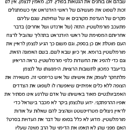
שבהם אנו בוחנים את הגטאות בפולין. לכן, מאמין לנצמן, אין לנו
זכות לשפוט את מעשיהם של ראשי היודנראט אף כשמתגלים
מקרים של העדפת מקורבים או של שחיתות, שגם עליהם
מתעכב מורמלשטיין. התזה (של ארנדט ושל אחרים) בדבר
אחריותם המסוימת של ראשי היודנראט בתהליך שהוביל לרצח
העם מוטלת אם כן בספק, וגם משום כך הגיע לנצמן לראיין את
מורמלשטיין ברומא. אך כיוון שבא לשם, בשם האמונה הזאת,
וגם כדי להפיג את החשדות כלפי מורמלשטיין, נראה הריאיון
בדיעבד כמכוון לתשובות הרצויות. הימנעותו של לנצמן
מלתחקר לעומק את אישיותו של איש כריזמטי זה, משאירה את
הצופה ללא כלים אמיתיים שיאפשרו לו לשפוט את הצדדים
האמביוולנטיים מאוד באישיותו של אדם שלרגע אינו מסתיר את
אופיו ההרפתקני. ידוע שלנצמן ביקר לא מכבר בישראל כדי
לראיין ניצולים מטרזיינשטט ושהציב להם שאלות על אודות
מורמלשטיין. מדוע לא כלל בסופו של דבר את העדויות בסרט?
האם מפני שהן לא תאמו את הדימוי של הרב מווינה שעליו