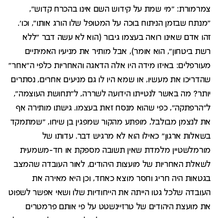
צמרמורת: "מי שמת על קידוש השם אינו בהכרח קדוש",
"מנתח שבזמן הניתוח בוכה על המטופל שלו הורג אותו", וכו'.
זהו אדם שאינו רואה בעצמו גיבור (הוא לא עשה דבר "ללא
רשת ביטחון", הוא אומר), אבל מותיר את מניעיו האמיתיים
מעורפלים: באיזו מידה היו אלה הדאגה והאחריות כלפי ה"אחר"
שהדריכו את מעשיו, או שמא היו לו גם מניעים אחרים, נסתרים
יותר? מה באשר לנטייתו הידועה לשררה, ל"תחושת העוצמה",
ל"הרפתקה", כפי שהוא מנסח זאת בעצמו. גישתו מותירה אף
את לנצמן מבולבל, מופתע מהקור שמפגין בן שיחו, "שמתמקד
בשאלות ארגון" כאילו הוא לא מרגיש דבר. עדותו של
מורמלשטיין מלמדת שאין תשובה מספקת או חד-משמעית
לשאלת האחריות של מועצות היהודים, לאור העובדה שהמצב
בגטאות היה חריג וחסר מוצא כאחד, וכן היא מאירה את
העובדה שלכל גטו הייתה את הייחודיות שלו ושאי אפשר לשפוט
את מועצת היהודים של טרזיינשטט על פי אותם פרמטרים