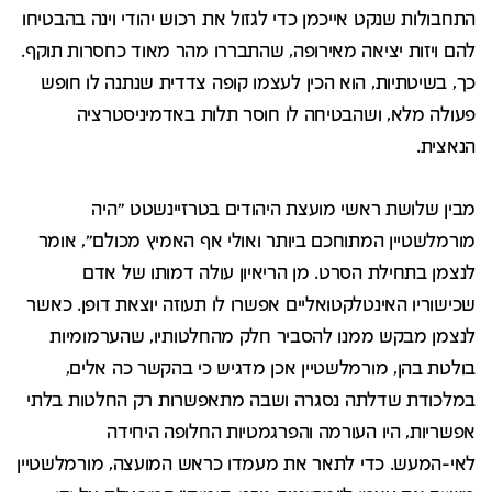
התחבולות שנקט אייכמן כדי לגזול את רכוש יהודי וינה בהבטיחו
להם ויזות יציאה מאירופה, שהתבררו מהר מאוד כחסרות תוקף.
כך, בשיטתיות, הוא הכין לעצמו קופה צדדית שנתנה לו חופש
פעולה מלא, ושהבטיחה לו חוסר תלות באדמיניסטרציה
הנאצית.
מבין שלושת ראשי מועצת היהודים בטרזיינשטט "היה
מורמלשטיין המתוחכם ביותר ואולי אף האמיץ מכולם", אומר
לנצמן בתחילת הסרט. מן הריאיון עולה דמותו של אדם
שכישוריו האינטלקטואליים אפשרו לו תעוזה יוצאת דופן. כאשר
לנצמן מבקש ממנו להסביר חלק מהחלטותיו, שהערמומיות
בולטת בהן, מורמלשטיין אכן מדגיש כי בהקשר כה אלים,
במלכודת שדלתה נסגרה ושבה מתאפשרות רק החלטות בלתי
אפשריות, היו העורמה והפרגמטיות החלופה היחידה
לאי-המעש. כדי לתאר את מעמדו כראש המועצה, מורמלשטיין