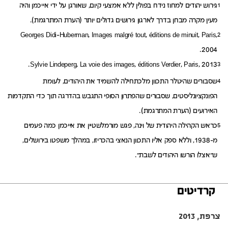
גירוש יהודים למחוז נידח בפולין ללא אמצעי קיום, שאורגן על ידי אייכמן והיה
1
מעין מקרה מבחן בדרך לארגון גירושים גדולים יותר (הערת המתרגמת).
Georges Didi-Huberman, Images malgré tout, éditions de minuit, Paris,
2
2004.
Sylvie Lindeperg, La voie des images, éditions Verdier, Paris, 2013.
3
שסבורים שהיטלר התכוון מלכתחילה להשמיד את היהודים, לעומת
4
הפונקציונליסטים, שסבורים שהפתרון הסופי התגבש בהדרגה תוך כדי התקדמות
האירועים (הערת המתרגמת).
כראש הקהילה היהודית של וינה, פגש מורמלשטיין את אייכמן כמה פעמים
5
מ-1938, וללא ספק אליו התכוון הנאצי בהכריזו, במהלך משפטו בירושלים,
ש"אצלו הורשו היהודים לשבת".
קרדיטים
צרפת, 2013