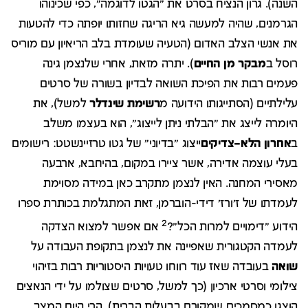
השנה). גרון הנציח בסרט את "הגטו לדוגמה", כפי שכינוהו
הגרמנים, שהיה למעשה גיא הריגה שחזותו יופתה כדי להטעות
את אנשי הצלב האדום (הטעיה שעומדת בלב הריאיון עם מוריס
רוסל ב
מבקר
מן
החיים
). יתרה מזאת, אחרי שלנצמן גינה
פעמים רבות את הפיכת השואה לבדיון בשורה של סרטים
עלילתיים (הסתייגותו הידועה מ
רשימת
שינדלר
למשל), את
היומרה לייצג את "הבלתי ניתן לייצוג", הוא בעצמו משלב
ב
אחרון
הלא
–
צדיקים
ייצוג "בדיוני" של גטו טרזיינשטט: רישומים
בעלי עוצמה אדירה, אשר ציירו במקום, בהיחבא, ארבעה
מאסירי המחנה. האין לנצמן מתקרב כאן במידה מסוימת
לעמדתו של ז'ורז' דידי-הוברמן, זאת המתגלמת בכותרת ספרו
2
הידוע "דימויים למרות הכל"?
אם אפשר למצוא הצדקה
לעמדה הקטגורית שאפיינה את לנצמן בתקופת העבודה על
שואה
בעובדה שאז עוד רווחו טעויות היסטוריות רבות בזיהוי
צילומי וסרטי ארכיון (כך למשל, סרטים שצולמו על ידי הנאצים
הוצגו כמסמכים שמקורם בבעלות הברית), הרי היום המצב