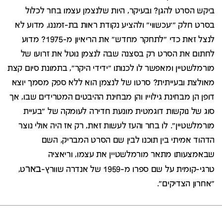
ביקש הסרט להגן? ובעיקר, היות שלנצמן עצמו בחר לכלול
בסרט חלק "'עכשווי" ולהציע נקודת ראות בת-זמננו, מדוע לא
לנצל זאת כדי "לתחקר מחדש" את הריאיון מ-1975? מדוע
לחתום את הסרט רק בסצנה שבה לנצמן נוטל את זרועו של
מורמלשטיין ומאפשר לו לכנותו "ידידי היקר", בתמונת סיום קצת
מאולצת ובעייתית? סרטו של לנצמן הוא ללא ספק מסמך יוצא
דופן הן מבחינת גילוייו והן מבחינת ההיבטים המטרידים שבו, אך
סוג של נוקשות דוגמטית מונעת חדירה לעומקה של "בעיית
מורמלשטיין". לו בחר והעז לעשות זאת, רק אז היה אולי נוצר
הדהוד אמיתי בין תוכנו לבין שם הסרט המבריק, השם
שבאמצעותו מתאר מורמלשטיין את עצמו, וריאציה
באר
טרגי-קומית על שם ספרו מ-1959 של אנדרה שוורץ-
ט,
"אחרון הצדיקים".