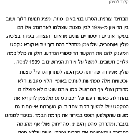
מבחינה צורנית, הסרט בנוי באופן מוזר, ומציג תנועת הלוך-ושוב
בין הריאיון מ-1975 לבין סצנות שצולמו לאחרונה: אלו הם
בעיקר אתרים היסטוריים שונים או אתרי הנצחה, בעיקר בצ'כיה,
פולין ואוסטריה, שלנצמן מתהלך בהם תוך שהוא קורא טקסט
המעניק להם את ההקשר ההיסטורי הנדרש. חלק זה כולל כמה
גילויים חשובים, למשל על אודות הגירושים ב-1939 לניסקו,
1
פולין, אפיזודה שהיוותה כעין הכנה לפתרון הסופי.
סצנות
עכשוויות אלה מפתיעות לעתים באופיין הלא מגובש, הלא
מהודק ואולי אף המרושל, כמו אותם שוטים לא מוצלחים
בהתחלה, כאשר רעש של רכבת מונע מלנצמן להקריא את
הטקסט שלו למשך דקות אחדות. הן מעוררות אי-נוחות גם
משום שהקולנוען תופס בבירור את קדמת הבמה, בניגוד למנהגו
בעבר, ומתרחק מהטון הענייני, מהריחוק ואולי אף מהנימה
החמורה שמאפיינים את מרבית יצירתו, גישה שללא ספק