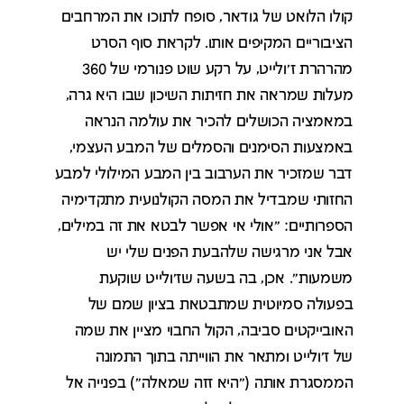
קולו הלואט של גודאר, סופח לתוכו את המרחבים
הציבוריים המקיפים אותו. לקראת סוף הסרט
מהרהרת ז'ולייט, על רקע שוט פנורמי של 360
מעלות שמראה את חזיתות השיכון שבו היא גרה,
במאמציה הכושלים להכיר את עולמה הנראה
באמצעות הסימנים והסמלים של המבע העצמי,
דבר שמזכיר את הערבוב בין המבע המילולי למבע
החזותי שמבדיל את המסה הקולנועית מתקדימיה
הספרותיים: "אולי אי אפשר לבטא את זה במילים,
אבל אני מרגישה שלהבעת הפנים שלי יש
משמעות". אכן, בה בשעה שז'ולייט שוקעת
בפעולה סמיוטית שמתבטאת בציון שמם של
האובייקטים סביבה, הקול החבוי מציין את שמה
של ז'ולייט ומתאר את הווייתה בתוך התמונה
הממסגרת אותה ("היא זזה שמאלה") בפנייה אל