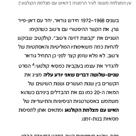
בשנים 1968–1972 חידש גודאר, יחד עם ז'אן-פייר
גורן, את הקשר ההיסטורי עם ורטוב כשהקימו
השניים את "קבוצת דזיגה ורטוב", קולקטיב שביקש
להחיות כמה משאיפותיו הפוליטיות והאסתטיות של
ורטוב. לא פלא שזמן קצר לפני כן התחיל גודאר
4
להגדיר את עצמו בעקביות כמסַּאי קולנועי.
הסרט
שניים-שלושה דברים שאני יודע עליה
מציג את
הקשרים בין שנות העשרים ושנות השישים של
המאה ה-20 כמו גם את ההבדלים ביניהם כשהוא
משתמש באסטרטגיות הניסיוניות והתיעודיות של
האיש עם מצלמת הקולנוע
ומתאים אותן לתפיסות
מסאִיות בנות-זמנו.