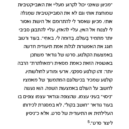
"מכיוון שאינני יכול לקרוע מעליי את האובייקטיביות
שמוחצת אותי וגם לא את הסובייקטיביות שמַגלה
אותי, מכיוון שאסור לי להתרומם אל הישות ואסור
לי לצנוח אל האין, עליי להאזין, עליי להתבונן סביבי
יותר מתמיד בָּעולם, בַּדומה לי, באחִי". בעוד ורטוב
חוגג את האפשרות לגלות אמת תיעודית חדשה
באמצעות הקולנוע, סרטו של גודאר משתכן
באוטופיה הזאת כאמת מסאִית ו"מאולתרת" הרבה
יותר: זהו קולנוע ספקני, ארעי ומודע לחולשותיו,
קולנוע שמכיר בכישלונם המתמשך של מאמציו
לחשוב על העולם באמצעות השפה. הוא נעשה
"ניסוי" בעיני עצמו, שהצופה וגודאר עצמו צופים בו
בעוד גודאר "חושב בקול", לא במסגרת לכידותו
העלילתית או התיעודית של סרט, אלא כ"ניסיון
5
ליצור סרט".