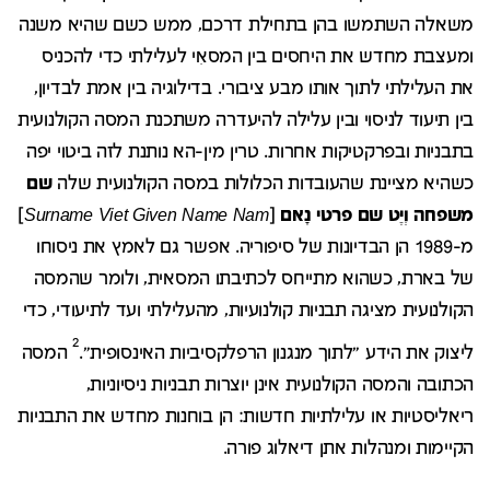
משאלה השתמשו בהן בתחילת דרכם, ממש כשם שהיא משנה
ומעצבת מחדש את היחסים בין המסאִי לעלילתי כדי להכניס
את העלילתי לתוך אותו מבע ציבורי. בדילוגיה בין אמת לבדיון,
בין תיעוד לניסוי ובין עלילה להיעדרה משתכנת המסה הקולנועית
בתבניות ובפרקטיקות אחרות. טרין מין-הא נותנת לזה ביטוי יפה
כשהיא מציינת שהעובדות הכלולות במסה הקולנועית שלה
שם
משפחה וְיֶט שם פרטי נָאם
[
Surname Viet Given Name Nam
]
מ-1989 הן הבדיונות של סיפוריה. אפשר גם לאמץ את ניסוחו
של בארת, כשהוא מתייחס לכתיבתו המסאית, ולומר שהמסה
הקולנועית מציגה תבניות קולנועיות, מהעלילתי ועד לתיעודי, כדי
2
ליצוק את הידע "לתוך מנגנון הרפלקסיביות האינסופית".
המסה
הכתובה והמסה הקולנועית אינן יוצרות תבניות ניסיוניות,
ריאליסטיות או עלילתיות חדשות: הן בוחנות מחדש את התבניות
הקיימות ומנהלות אתן דיאלוג פורה.