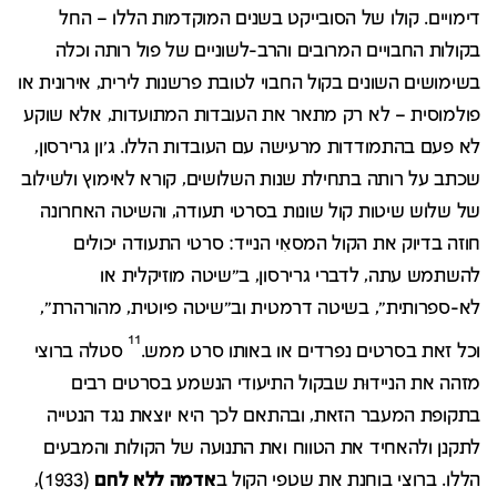
דימויים. קולו של הסובייקט בשנים המוקדמות הללו – החל
בקולות החבויים המרובים והרב-לשוניים של פול רותה וכלה
בשימושים השונים בקול החבוי לטובת פרשנות לירית, אירונית או
פולמוסית – לא רק מתאר את העובדות המתועדות, אלא שוקע
לא פעם בהתמודדות מרעישה עם העובדות הללו. ג'ון גרירסון,
שכתב על רותה בתחילת שנות השלושים, קורא לאימוץ ולשילוב
של שלוש שיטות קול שונות בסרטי תעודה, והשיטה האחרונה
חוזה בדיוק את הקול המסאִי הנייד: סרטי התעודה יכולים
להשתמש עתה, לדברי גרירסון, ב"שיטה מוזיקלית או
לא-ספרותית", בשיטה דרמטית וב"שיטה פיוטית, מהורהרת",
11
וכל זאת בסרטים נפרדים או באותו סרט ממש.
סטלה ברוצי
מזהה את הניידוּת שבקול התיעודי הנשמע בסרטים רבים
בתקופת המעבר הזאת, ובהתאם לכך היא יוצאת נגד הנטייה
לתקנן ולהאחיד את הטווח ואת התנועה של הקולות והמבעים
הללו. ברוצי בוחנת את שטפי הקול ב
אדמה ללא לחם
(1933),