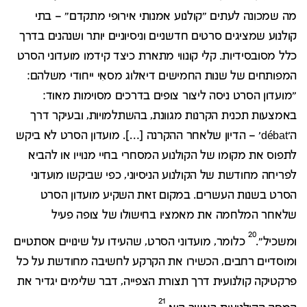
מה שמכונה לעתים "קולנוע אמנותי אירופי מתקדם" – בתי
קולנוע שמציגים סרטים חדשניים וניסיוניים יותר ושנהנים בדרך
כלל מסובסידיות. קלי קונווי מתארת כיצד קידמו מועדוני הסרט
המפותחים של שנות החמישים דיאלוג מסאִי ייחודי משלהם:
"מועדון הסרט ניסה ליצור צופים בדרכים מסוימות מאוד:
באמצעות תכנית הקרנות מגוונת, בהשתלמויות, ובעיקר דרך
ה'débat' – הדיון שלאחר ההקרנה […]. מועדון הסרט לא ביקש
לתפוס את מקומו של הקולנוע המסחרי בחיי מנוייו או להביא
לפריחה מחודשת של הקולנוע הניסיוני, כפי שביקשו מועדוני
הסרט בשנות העשרים. במקום זאת השקיע מועדון הסרט
שלאחר המלחמה את מאמציו בחישולו של צופה פעיל
20
ומשכיל".
כלומר, מועדוני הסרט, שהעידו על שינויים אסתטיים
ומוסדיים רחבים, הכשירו את הקרקע לחשיבה מחודשת על כל
פרקטיקה קולנועית דרך תצורת הצפייה, דבר שלימים יגדיר את
21