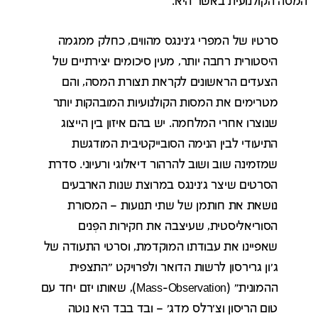
המסה הקולנועית באשר היא.
סרטיו של המפרי ג'נינגס מהווים, כחלק ממגמה
היסטורית רחבה יותר, מעין סיכומים יצירתיים של
הצעדים הראשונים לקראת תצורת המסה, והם
מטרימים את המסות הקולנועיות המובהקות יותר
שנוצרו אחרי המלחמה. יש בהם איזון בין הייצוג
התיעודי לבין הנימה הסובייקטיבית המודגשת
שמזמינה שוב ושוב להרהור דיאלוגי ורעיוני. סדרת
הסרטים שיצר ג'נינגס במרוצת שנות הארבעים
נושאת את חותמן של שתי תנועות – המסורת
הסוריאליסטית, שעיצבה את חקירות הפְּנים
שאפיינו את עבודתו המוקדמת, וסרטי התעודה של
ג'ון גרירסון לרשות הדואר ולפרויקט "התצפית
ההמונית" (Mass-Observation), שאותו יזם יחד עם
טום הריסון וצ'רלס מדג' – ובד בבד היא נוטה