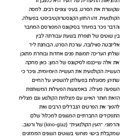
המציאות התיעודית של העיר היא כמובן זו
שקושרת את הסרט, בעיני צופים רבים, למסה
הקולנועית. זהו החזון הקונסטרוקטיביסטי בפעולה,
והדבר ניכר במיוחד בסיקוונס המפורסם המחבר
בין שוטים של תופרת בשעת עבודתה לבין
אליזבטה סווילובה, עורכת הסרט, הבוחנת ליד
שולחן העריכה תמונות פנים אחדות ובוחרת מתוכן
את אלה שייכנסו לסיקוונס של המון: כאן מְחקה
העשייה הקולנועית את העשייה היומיומית, וניכר כי
שתיהן מסוגלות בפעולתן להשפיע על החיים
השפעה פעילה. באמצעות הפעילות המשותפת
הזאת חותר האיש עם מצלמת הקולנוע וגם מצליח
להפוך את הפרטים הנבדלים הרבים ואת
התפקידים החברתיים המגוונים למכלול שלם
והרמוני. "העין הקולנועית" (kino-glaz) של ורטוב,
שמקבלת ביטוי מוחשי בשוטים השונים הממזגים