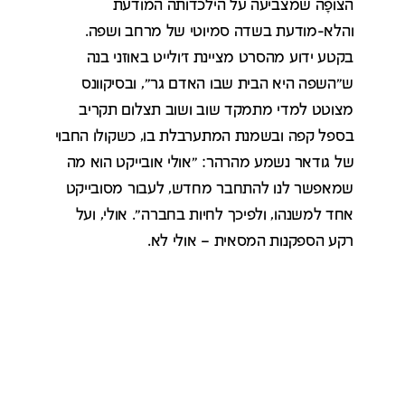
הצופָה שמצביעה על הילכדותה המודעת
והלא-מודעת בשדה סמיוטי של מרחב ושפה.
בקטע ידוע מהסרט מציינת ז'ולייט באוזני בנה
ש"השפה היא הבית שבו האדם גר", ובסיקוונס
מצוטט למדי מתמקד שוב ושוב תצלום תקריב
בספל קפה ובשמנת המתערבלת בו, כשקולו החבוי
של גודאר נשמע מהרהר: "אולי אובייקט הוא מה
שמאפשר לנו להתחבר מחדש, לעבור מסובייקט
אחד למשנהו, ולפיכך לחיות בחברה". אולי, ועל
רקע הספקנות המסאית – אולי לא.