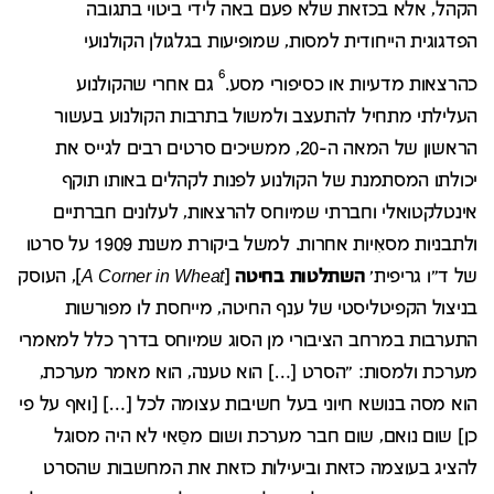
הקהל, אלא בכזאת שלא פעם באה לידי ביטוי בתגובה
הפדגוגית הייחודית למסות, שמופיעות בגלגולן הקולנועי
6
כהרצאות מדעיות או כסיפורי מסע.
גם אחרי שהקולנוע
העלילתי מתחיל להתעצב ולמשול בתרבות הקולנוע בעשור
הראשון של המאה ה-20, ממשיכים סרטים רבים לגייס את
יכולתו המסתמנת של הקולנוע לפנות לקהלים באותו תוקף
אינטלקטואלי וחברתי שמיוחס להרצאות, לעלונים חברתיים
ולתבניות מסאִיות אחרות. למשל ביקורת משנת 1909 על סרטו
של ד"ו גריפית'
השתלטות בחיטה
[
A Corner in Wheat
], העוסק
בניצול הקפיטליסטי של ענף החיטה, מייחסת לו מפורשות
התערבות במרחב הציבורי מן הסוג שמיוחס בדרך כלל למאמרי
מערכת ולמסות: "הסרט […] הוא טענה, הוא מאמר מערכת,
הוא מסה בנושא חיוני בעל חשיבות עצומה לכל […] [ואף על פי
כן] שום נואם, שום חבר מערכת ושום מסַּאי לא היה מסוגל
להציג בעוצמה כזאת וביעילות כזאת את המחשבות שהסרט