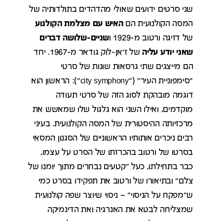
שני סרטים ידועים שאולי מהדהדים בתולדותיה של
המסה הקולנועית הם
האיש עם מצלמת הקולנוע
של דזיגה ורטוב מ-1929 ו
שניים-שלושה דברים
שאני יודע עליה
של ז'אן-לוק גודאר מ-1967. יחד
הם מייצגים שתי גרסאות שונות של סרטי
"סימפוניית העיר" ("city symphony"): הראשון הוא
דוגמה מובהקת לסוג הזה של סרטי תעודה
מוקדמים, ואילו השני הוא גלגול שלו שמאשש את
מרכזיותה ההיסטורית של המסה הקולנועית. בעיני
רבים ניכרים אותותיו הראשוניים של הסגנון המסאִי
בסרטו של ורטוב בהכרזתו של הסרט על עצמו,
כבר בתחילתו, כעל "קטעים נבחרים מתוך יומנו של
צלם" ובתיאורו של ורטוב את תפקידו בסרט כמי
ש"מפקח על הניסוי" – ניסוי שיוצר שפה קולנועית
שמצליחה לבטא את האנרגיה ואת הדינמיקה