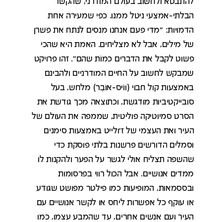
להתבטא ולחשוב בעולם המודרני, שהקשר
הבלתי-אמצעי ניטל ממנו. כפי שמעירה אחת
הדמויות: "מדי פעם אנחנו מנסים לנתח את פשרן
של מילים, אבל לא מצליחים. האמת היא שהכי
פשוט לקבל את הדברים כמוֹת שהם". זהו פרויקט
שמבקש לחשוב על החיים המודרניים ולהבינם
באמצעות קול חבוי (ווֹיס-אוֹבֶר) מלחש, בעל
סובייקטיביות מודגשת, וכתוצאה מכך גודשת את
הסרט סמיוטיקה פוליטית, שממפה את העולם של
העיר ואת העצמי של ז'ולייט באמצעות סימנים
וסמלים הדורשים פרשנות בלתי פוסקת כדי
שהשפה תצליח אולי לגשר על הפער ולהקנות לו
ממדים אנושיים. אבל הכול רווי בפרסומות
ובססמאות, המופיעות כמו פילטר מפושט שגודע
או עוקף כל אפשרות ליחס או לקשר אנושיים עם
העיר ועם אנשים אחרים, עד שהמבע עצמו, כמו