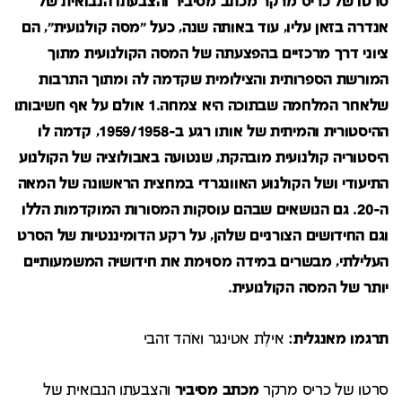
סרטו של כריס מרקר מכתב מסיביר והצבעתו הנבואית של
אנדרה בזאן עליו, עוד באותה שנה, כעל "מסה קולנועית", הם
ציוני דרך מרכזיים בהפצעתה של המסה הקולנועית מתוך
המורשת הספרותית והצילומית שקדמה לה ומתוך התרבות
שלאחר המלחמה שבתוכה היא צמחה.1 אולם על אף חשיבותו
ההיסטורית והמיתית של אותו רגע ב-1959/1958, קדמה לו
היסטוריה קולנועית מובהקת, שנטועה באבולוציה של הקולנוע
התיעודי ושל הקולנוע האוונגרדי במחצית הראשונה של המאה
ה-20. גם הנושאים שבהם עוסקות המסורות המוקדמות הללו
וגם החידושים הצורניים שלהן, על רקע הדומיננטיות של הסרט
העלילתי, מבשרים במידה מסוימת את חידושיה המשמעותיים
יותר של המסה הקולנועית.
תרגמו מאנגלית:
אילֶת אטינגר ואֹהד זהבי
סרטו של כריס מרקר
מכתב מסיביר
והצבעתו הנבואית של