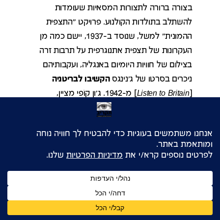
בצורה ברורה לתצורות המסאיות שעומדות
להשתלב בתולדות הקולנוע. פרויקט "התצפית
ההמונית" למשל, שנוסד ב-1937, יישם כמה מן
העקרונות של תצפית אתנוגרפית על תרבות זרה
בצילום של חוויות היומיום באנגליה, ועקבותיהם
ניכרים בסרטו של ג'נינגס
הקשיבו לבריטניה
[
Listen to Britain
] מ-1942. ג'ון קוֹפי מציין,
במסגרת הדיון שלו בעבודתו של ג'נינגס (שאותו
הוא מעז להשוות, ובצדק, לדרק ג'רמן), ש"תצפיותיו
על היומיום אינן רחוקות מאוד, בעצם,
22
מהסוריאליזם".
הקשיבו לבריטניה
הוא מונטאז' של חוויות השגרה
באנגליה במהלך המלחמה: גבר בדרכו לעבודה,
תלמידים משחקים, חיילים מחכים לרכבת וכיוצא