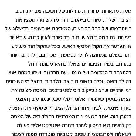
מסות מתארות ומעוררות פעילות של חשיבה ציבורית, וטיבו
הציבורי של הניסיון הסובייקטיבי הזה מדגיש ואף מקצין את
השתתפותו של קהל הקוראים, המאזינים או הצופים בדיאלוג של
רעיונות. גם המסות האישיות ביותר פונות לאוזן כרויה, שתאשר
או תערער את הקול המסאִי האישי, וככל שהקול הזה משוקע
יותר בעולם שמחוצה לו, כך נטמעת המסה בבהילות רבה יותר
במרחב ובשיח הציבוריים שאליהם היא מכוונת. החל
בהתכתבות המדומה של מונטיין עם חברו ובן שיחו המנוח אטיין
דה לה בואסי, וכלה בנאומים חוצבי הלהבות ובתצלומי השיכונים
הניו יורקיים שהציג ג'ייקוב ריס לפני נדבנים, המסה מציגה את
עצמה כניסיון שיתופי דיאלוגי ורפלקסיבי, שנפרס בין העצמי
כאחר אינטימי לבין האחר הגדול, הציבורי, שמקיף את העצמי.
במובן הזה, אחד המאפיינים המרכזיים בתולדותיה של המסה
הקולנועית הוא הניסיון לעורר תגובה אינטלקטואלית פעילה
לשאלות ולפרובוקציות שסובייקטיביוּת מוטרדת מפנה לציבור