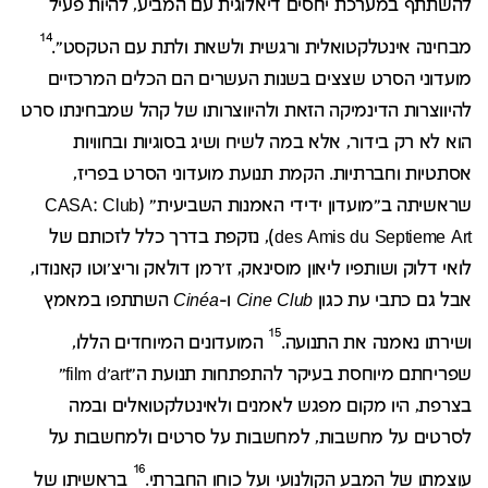
להשתתף במערכת יחסים דיאלוגית עם המביע, להיות פעיל
14
מבחינה אינטלקטואלית ורגשית ולשאת ולתת עם הטקסט".
מועדוני הסרט שצצים בשנות העשרים הם הכלים המרכזיים
להיווצרות הדינמיקה הזאת ולהיווצרותו של קהל שמבחינתו סרט
הוא לא רק בידור, אלא במה לשיח ושיג בסוגיות ובחוויות
אסתטיות וחברתיות. הקמת תנועת מועדוני הסרט בפריז,
שראשיתה ב"מועדון ידידי האמנות השביעית" (CASA: Club
des Amis du Septieme Art), נזקפת בדרך כלל לזכותם של
לואי דלוק ושותפיו ליאון מוסינאק, ז'רמן דולאק וריצ'וטו קאנודו,
אבל גם כתבי עת כגון
Cine Club
ו-
Cinéa
השתתפו במאמץ
15
ושירתו נאמנה את התנועה.
המועדונים המיוחדים הללו,
שפריחתם מיוחסת בעיקר להתפתחות תנועת ה"film d'art"
בצרפת, היו מקום מפגש לאמנים ולאינטלקטואלים ובמה
לסרטים על מחשבות, למחשבות על סרטים ולמחשבות על
16
עוצמתו של המבע הקולנועי ועל כוחו החברתי.
בראשיתו של