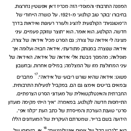
המפנה התרבותי והמוסדי הזה מכריז ז'אן אפשטיין נחרצות,
בחיבורו 'בוקר טוב קולנוע' מ-1921, על כושרה הייחודי של
ה"פוטוגניוּת" הקולנועית להציג ולעורר רעיונות ואידאות בדרך
חדשה. הקולנוע, הוא אומר, הוא "תוצר שזוקק פעמיים. עיני
מציגה לי אידאה של צורה; גם הסרט מכיל אידאה של צורה,
אידאה שנוצרה במנותק מתודעתי, אידאה חבויה ועלומה אך
מופלאה; מהמסך ניבטת אלי אידאה של אידאה, האידאה של
עיני המחולצת מזו של המצלמה; במילים אחרות, ובחשבון
17
פשוט: אידאה שהיא שורש ריבועי של אידאה".
מחברים
ובמאים בריטים אימצו גם הם, במקביל לפעילות התרבותית,
החברתית והאינטלקטואלית של מועדוני הסרט הצרפתיים,
התייחסות חדשה לקולנוע. במאמרה "איך הייתי מקימה מועדון
סרט" טוענת העורכת והמייסדת של כתב העת "קלוז אפ",
הידועה בשם ברייר, שמטרתם העיקרית של המועדונים הללו
18
היא "לגבש קהל של צופים אינטליגנטיים".
או, בניסוחו של