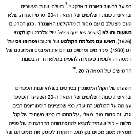
9
הפועל לחשוב באורח דיאלקטי".
בשלהי שנות העשרים
ובראשית שנות השלושים של המאה ה-20, סרטי תעודה, שלא
פעם מצטלבים עם מסורות מהקולנוע האוונגרדי, כגון הסרטים
השעות ותו לא
[
Rien que les heurs
] של אלברטו קוולקנטי
(1926),
האיש עם מצלמת הקולנוע
של ורטוב ו
אפרופו ניס
של
ויגו (1930), מקדימים ומתווים גם הם את המבנים והמושגים של
המסה הקולנועית שעתידה להופיע במלוא הדרה בשנות
10
החמישים של המאה ה-20 .
הופעתו של הקול המסונכרן בסרטים בשלהי שנות העשרים
ובראשית שנות השלושים של המאה ה-20 השפיעה השפעה
עצומה על הקולנוע התיעודי, כפי שמציינים היסטוריונים רבים,
וגם, וזה פחות מובן מאליו, על התהוותו המשמעותית של קול
מלווה – קול שעתיד להביא להתפתחותה ההדרגתית של פנייה
מסאִית מסוג מסוים בקולנוע, החוקרת לעומק את ממשותם של