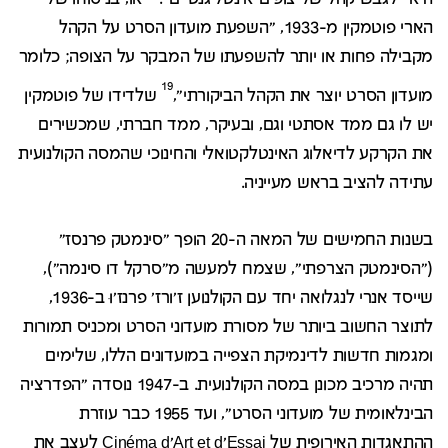
הארי פוטמקין מ-1933, "השפעת מועדון הסרט על הקהל
מקבילה פחות או יותר להשפעתו של המבקר על הצופה; כלומר
19
מועדון הסרט יוצר את הקהל הביקורתי",
שלדידו של פוטמקין
יש לו גם ממד אסתטי וגם, ובעיקר, ממד חברתי, שמכשירים
את הקרקע לדיאלוג האינטלקטואלי והחינוכי שהמסה הקולנועית
עתידה להציב בראש מעייניה.
בשנות החמישים של המאה ה-20 הופך "סינמטק פרנסז"
("הסינמטק הצרפתי", שצמח למעשה מ"סרקל דו סינמה"),
שייסד אנרי לנגלואה יחד עם הקולנוען ז'ורז' פרנז'וּ ב-1936,
לתוצר החשוב ביותר של מסורת מועדוני הסרט ומכניס תמורות
ומגמות חדשות לדינמיקת הצפייה במועדונים הללו, שלימים
תהיה מרכיב מכונן במסה הקולנועית. ב-1947 נוסדה "הפדרציה
הבינלאומית של מועדוני הסרט", ועד 1955 כבר עוזרת
ההתאגדות האירופית של Cinéma d'Art et d'Essai לעצב את