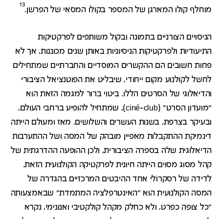
13
מוחלף קולו המארגן של המספר בקולו המסאִי של הפרשן.
הניסויים הצורניים בתמונה ובקול משותפים לפרקטיקות
התיעודיות ולפרקטיקות הניסיוניות באותן שנים מכוננות, אך לא
פחות חשובים הם ההקשרים המוסדיים והחברתיים שמתחילים
לחשל לקולנוע מקום ייחודי, שיבליט את הפוטנציאל הציבורי
והדיאלוגי של הסרטים הללו. ביטוי ברור למגמה הזאת הוא
"מועדון הסרט" (ciné-club), שמתחיל להופיע ברחבי העולם,
ובעיקר בצרפת, בשנות העשרים והשלושים. מאז ומעולם הייתה
דינמיקת ההתקבלות מאפיין מובהק של המסה ושל ההתערבות
הדיאלוגית שלה בספרה הציבורית, ולכן ההופעה ההדרגתית של
קהל מסוג מסוים הייתה חיונית לפרקטיקה הקולנועית הזאת.
לדידה של רסקרוֹלי אחד ההיבטים המרכזיים בהגדרה של
המסה הקולנועית הוא "האינטרפלציה המתמדת" שבאמצעותה
"כל צופה כפרט, ולא כחלק מקהל קולקטיבי ואנונימי, נקרא