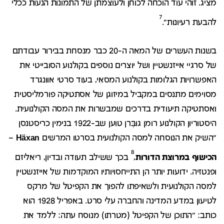
מציג. זוהי עוד הוכחה לכוחן ולעוצמתן של התמונות הנעות ככלי
7
להבעת רעיונות".
בשנות העשרים של המאה ה-20 כבר מנסחת בבירור עבודתם
של סרגיי אייזנשטיין ושל יוצרים נוספים בקולנוע הסובייטי את
האפשרויות הגלומות בקולנוע המסאִי, בעוד סרטי אוונגרד
מסוימים מתנסים במקביל במיזוגן של אסתטיקה פורמליסטית
ואסתטיקה תיעודית בדרכים שמבשרות את המסה הקולנועית.
היסטוריון הקולנוע רומן גוּבֶּרן טוען שב-1922 בנימין כריסטנסן
"השיק את הנוסחה למסה הקולנועית בסרטו המרשים
Häxan
–
8
הכישוף במרוצת הדורות
,
בכך ששילב תעודה ובדיון, ריאליזם
ופנטזיה. ידועות יותר הן התייחסויותיו המוקדמות של אייזנשטיין
למסה הקולנועית ולשאיפתו להפוך את הקפיטל של מרקס
לטיעון במדע המדינה והחברה עלי סרט. באפריל 1928 הוא
כותב: "התוכן של הקפיטל (מטרתו) מנוסח עתה: ללמד את