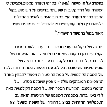
ב
הקרב על סן פייטרו
(1945) ובסרטי תעודה נוספים,ומציינת כי
"מקורה של הרדוקטיביות שפשתה בדיונים על השימוש בקול
החבוי בסרטי תעודה הוא בסירוב העיקש להכיר בהבדלים
כלשהם בין קולות קונקרטיים או להבדיל בין שימושים שונים
12
מאוד בקול בהקשר התיעודי".
ניוד זה של הקול התיעודי מבשר – בדיעבד, לאור המסות
הקולנועיות מן התקופה שאחרי המלחמה – את הופעתם של
לשונות וקולות ניידים ורפלקסיביים עוד יותר כדרמה של
סובייקטיביוּת שמסובכת בעולם. עם הופעתה המתחדדת והולכת
של המסה הקולנועית על במת ההיסטוריה אפשר להבחין באחד
המאפיינים המובהקים שלה – מאפיין שיובלט בסרטיו של
המפרי ג'נינגס: המורשת הספרותית של המסה הקולנועית באה
לידי ביטוי ברור, במסגרת המפגש של המסורת הזאת עם
הטכנולוגיה החזותית, בביצוע החומרי של השפה. כפועל יוצא