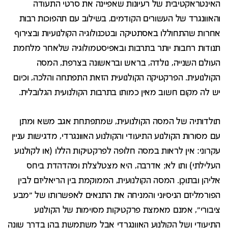
האינטראקטיבית של רעיונות שאפיינה את סרטי התעודה
והאוונגרד של העשורים הקודמים, בשילוב עם תהפוכות רבות
אחרות שהתחוללו באסתטיקה ובטכנולוגיה הקולנועיות ובצירוף
תנודות רחבות יותר בתרבות ובאפיסטמולוגיה שלאחר מלחמת
העולם השנייה, נולדה, בראש ובראשונה בצרפת, המסה
הקולנועית. הפרקטיקה הקולנועית הזאת התפתחה והלכה, וכיום
יש לה מקום חשוב מאין כמותו בתרבות הקולנועית הגלובלית.
תולדותיה של המסה הקולנועית, שמתפתחת אגב משא ומתן
עם מסורות הקולנוע התיעודי והקולנוע האוונגרדי, מדגישות עניין
עקרוני: אין לראות במסה חלופה לפרקטיקות הללו (או לקולנוע
העלילתי) ותו לא; אדרבה, היא מצטלצלת ומהדהדת ביחס
אליהן ובתוכָן. המסה הקולנועית, הממוקמת בין הריאליזם לבין
הפורמליזם הניסיוני והמניחה את התנאים לאפשרותו של "מבע
ציבורי", אמנם מאמצת פרקטיקות מסוימות של הקולנוע
התיעודי ושל הקולנוע האוונגרדי אבל משתמשת בהן בדרך שונה