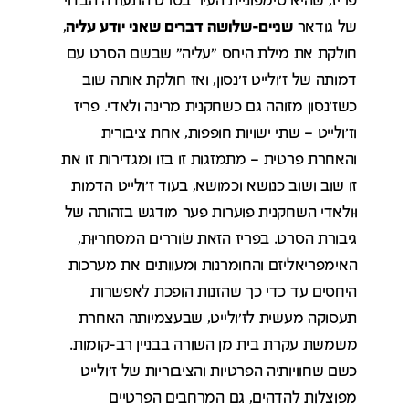
פריז, שהיא סימפוניית העיר בסרט התעודה הבדוי
של גודאר
שניים-שלושה דברים שאני יודע עליה
,
חולקת את מילת היחס "עליה" שבשם הסרט עם
דמותה של ז'ולייט ז'נסון, ואז חולקת אותה שוב
כשז'נסון מזוהה גם כשחקנית מרינה ולאדי. פריז
וז'ולייט – שתי ישויות חופפות, אחת ציבורית
והאחרת פרטית – מתמזגות זו בזו ומגדירות זו את
זו שוב ושוב כנושא וכמושא, בעוד ז'ולייט הדמות
וּולאדי השחקנית פוערות פער מודגש בזהותה של
גיבורת הסרט. בפריז הזאת שׂוררים המסחריוּת,
האימפריאליזם והחומרנות ומעוותים את מערכות
היחסים עד כדי כך שהזנות הופכת לאפשרות
תעסוקה מעשית לז'ולייט, שבעצמיותה האחרת
משמשת עקרת בית מן השורה בבניין רב-קומות.
כשם שחוויותיה הפרטיות והציבוריות של ז'ולייט
מפוצלות להדהים, גם המרחבים הפרטיים