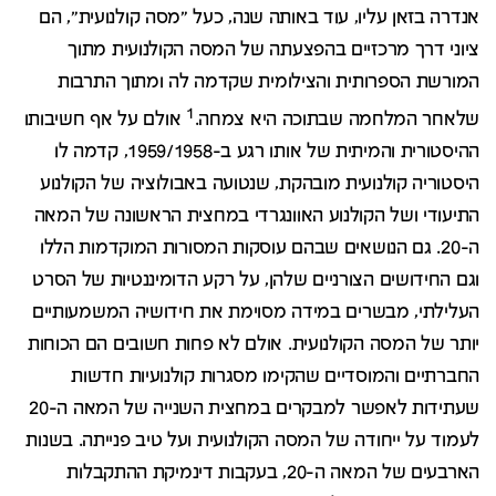
אנדרה בזאן עליו, עוד באותה שנה, כעל "מסה קולנועית", הם
ציוני דרך מרכזיים בהפצעתה של המסה הקולנועית מתוך
המורשת הספרותית והצילומית שקדמה לה ומתוך התרבות
1
שלאחר המלחמה שבתוכה היא צמחה.
אולם על אף חשיבותו
ההיסטורית והמיתית של אותו רגע ב-1959/1958, קדמה לו
היסטוריה קולנועית מובהקת, שנטועה באבולוציה של הקולנוע
התיעודי ושל הקולנוע האוונגרדי במחצית הראשונה של המאה
ה-20. גם הנושאים שבהם עוסקות המסורות המוקדמות הללו
וגם החידושים הצורניים שלהן, על רקע הדומיננטיות של הסרט
העלילתי, מבשרים במידה מסוימת את חידושיה המשמעותיים
יותר של המסה הקולנועית. אולם לא פחות חשובים הם הכוחות
החברתיים והמוסדיים שהקימו מסגרות קולנועיות חדשות
שעתידות לאפשר למבקרים במחצית השנייה של המאה ה-20
לעמוד על ייחודה של המסה הקולנועית ועל טיב פנייתה. בשנות
הארבעים של המאה ה-20, בעקבות דינמיקת ההתקבלות