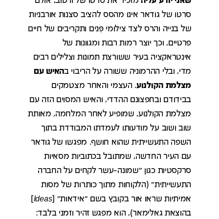
שאני יודע עליה
מזכיר את סרטו של ורטוב, אולם
סרטו של גודאר אינו מהסס להציב סצנות אורבניות
של בנייה והרס לצד צילומי פְּנים ותקריבים של חיים
פרטיים, וכך יוצר רמות רבות ומגוונות של
אינטראקציה בעיר ששורצת תמונות וצלילים רבים
מדי, ובלי ההרמוניה ששׁורה על הריבוי ב
האיש עם
מצלמת הקולנוע
. העצמי והאחר מצטמקים
בבידודם ובחפצונם ההדדי, והאיש המסוים הזה עם
מצלמת הקולנוע, שמופיע לאחר המלחמה, מאותת
שוב ושוב על מודעותו לעמדתו המבודדת בתוך
השפה התעשייתית שהוא חושף. מפגשו של גודאר
עם העיר החדשה, שמתובל בכתוביות מסאִיות
סרקסטיות כגון "שמונה-עשר לקחים על החברה
התעשייתית" (הלקוחות מתוך כותרות של מסות
אמיתיות שראו אור בקובץ בשם "אידאות" [
Ideas
]
בהוצאת גאלימאר), הוא מפגש זהיר וזמני בלבד: