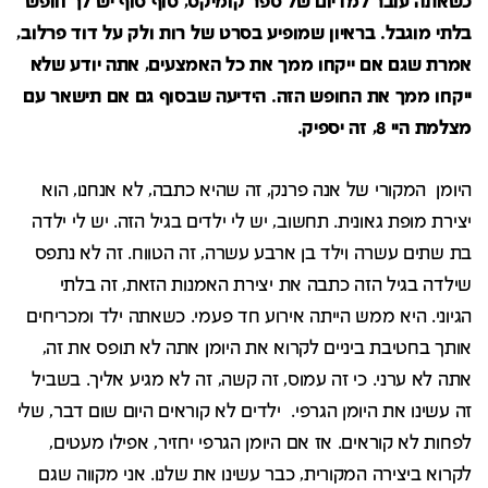
כשאתה עובר למדיום של ספר קומיקס, סוף סוף יש לך חופש
בלתי מוגבל. בראיון שמופיע בסרט של רות ולק על דוד פרלוב,
אמרת שגם אם ייקחו ממך את כל האמצעים, אתה יודע שלא
ייקחו ממך את החופש הזה. הידיעה שבסוף גם אם תישאר עם
מצלמת היי 8, זה יספיק.
היומן המקורי של אנה פרנק, זה שהיא כתבה, לא אנחנו, הוא
יצירת מופת גאונית. תחשוב, יש לי ילדים בגיל הזה. יש לי ילדה
בת שתים עשרה וילד בן ארבע עשרה, זה הטווח. זה לא נתפס
שילדה בגיל הזה כתבה את יצירת האמנות הזאת, זה בלתי
הגיוני. היא ממש הייתה אירוע חד פעמי. כשאתה ילד ומכריחים
אותך בחטיבת ביניים לקרוא את היומן אתה לא תופס את זה,
אתה לא ערני. כי זה עמוס, זה קשה, זה לא מגיע אליך. בשביל
זה עשינו את היומן הגרפי. ילדים לא קוראים היום שום דבר, שלי
לפחות לא קוראים. אז אם היומן הגרפי יחזיר, אפילו מעטים,
לקרוא ביצירה המקורית, כבר עשינו את שלנו. אני מקווה שגם