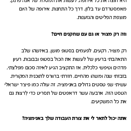
היא חוצה את כל אירופה, לעשות את המסלול של אנה פרנק,
מאמסטרדם עד בלזן, דרך כל התחנות. אירופה של היום
מוצפת הפליטים והגזענות.
וזה רק מצויר או גם עם שחקנים חיים?
רק מצויר, רקעים, לפעמים בסטופ מושן. באיזשהו שלב
התאהבתי ברעיון של לעשות את הכול בסטופ ובבובות, רעיון
מדהים וטיפשי כלכלית. אז התקציב הגיע לאיזה סכום מפלצתי,
בזבזתי שנה ומשהו מהחיים, חזרתי ברוורס לתוכנית המקורית.
עשיתי שני טסטים גדולים באנימציה. זה עולה כמו פיצ'ר ישראלי
הטסט הזה. ארבעה עשר דראפטים של תסריט כדי לְרצות גם
את כל המשקיעים.
אתה יכול לתאר לי את צורת העבודה שלך באנימציה?