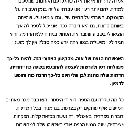
אמרה לה: "תראי את אלה שהלכו עם הקרונות, שנוסעים
למזרח. להם יותר רע." אני עבדתי על זה בזמן העבודה על
הקומיקס, חשבתי על החיים שלי, וגם אימא שלי, שהייתה
באותם קרונות, גם היא דיברה ככה. אני יכול לספר לה איך
הוציאו לי בשבוע שעבר את הטחול בניתוח ללא הרדמה, והיא
תגיד לי: "מוישל'ה בגטו אתה יודע כמה סבל? אין לך מושג."
ה
אפשרות הזאת של אנה, מהקיטון האחורי הזה, להיות כל-כך
משולחת רסן ולהרשות לעצמה להתבטא בשפה כזו ייחודית,
הדמות שלה נותנת לבן שלי היום כל-כך הרבה כוח וחופש
לדמיון.
כל מה שקרה עם הספר, הוא די היסטרי. הוא כבר מכר מאתיים
חמישים אלף עותקים רק בצרפת, בגרמניה, בכל המדינות
דוברות ספרדית ובאיטליה. זה נעשה בכזאת קלות, הפקתית
ויצירתית, שזה ממש הכניס אותי באיזשהו שלב למחשבות