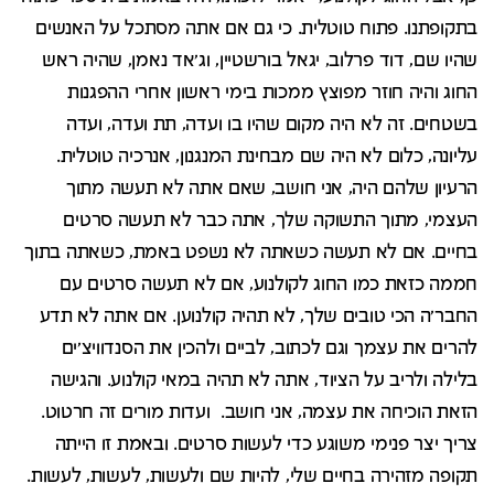
בתקופתנו. פתוח טוטלית. כי גם אם אתה מסתכל על האנשים
שהיו שם, דוד פרלוב, יגאל בורשטיין, וג'אד נאמן, שהיה ראש
החוג והיה חוזר מפוצץ ממכות בימי ראשון אחרי ההפגנות
בשטחים. זה לא היה מקום שהיו בו ועדה, תת ועדה, ועדה
עליונה, כלום לא היה שם מבחינת המנגנון, אנרכיה טוטלית.
הרעיון שלהם היה, אני חושב, שאם אתה לא תעשה מתוך
העצמי, מתוך התשוקה שלך, אתה כבר לא תעשה סרטים
בחיים. אם לא תעשה כשאתה לא נשפט באמת, כשאתה בתוך
חממה כזאת כמו החוג לקולנוע, אם לא תעשה סרטים עם
החבר'ה הכי טובים שלך, לא תהיה קולנוען. אם אתה לא תדע
להרים את עצמך וגם לכתוב, לביים ולהכין את הסנדוויצ'ים
בלילה ולריב על הציוד, אתה לא תהיה במאי קולנוע. והגישה
הזאת הוכיחה את עצמה, אני חושב. ועדות מורים זה חרטוט.
צריך יצר פנימי משוגע כדי לעשות סרטים. ובאמת זו הייתה
תקופה מזהירה בחיים שלי, להיות שם ולעשות, לעשות, לעשות.