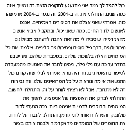
יכול להגיד לך כמה אני מתגעגע לתקופה הזאת. זה נמשך איזה
כמה שנים. התחלתי את זה ב-2001 וזה נגמר ב-2004 או משהו
כזה. אמרתי שאני אצלם את הסיפורים האמיתיים, אכנס
לאנשים לתוך החיים, כמה שאני יכול, ובמקביל אביא אנשים
מהאקדמיה, שיסבירו לי מה זאת אהבה לדעתם: מביולוגים,
נוירוביולוגים, דרך פילוסופים ופסיכולוגים קליניים. צילמתי את כל
המומחים האלה בלשכות שלהם, במעבדות שלהם, ואז ישבנו
בחדר עריכה עם נילי פלר, וניסינו לחבר את האנשים מהמעבדה
לסיפורים האמיתיים, וזה היה נורא. אמרתי לנילי שזה קודם כול
התנשאות איומה ונוראית על כל המרואיינים שלנו, וזה גס רוח
וזה לא מתחבר. אבל לא רציתי לוותר על זה. והתחלתי לחשוב,
התחלתי לבדוק את האופציות של אנימציה, להפוך את
המומחים והחוקרים לדמויות אנימטיביות. ככה הגעתי לדוד
פולונסקי והוא לקח אותי ליוני גודמן, והתחלנו לעבוד על לקחת
את החומרים של המומחים מהאקדמיה ולבנות אותם בציור,