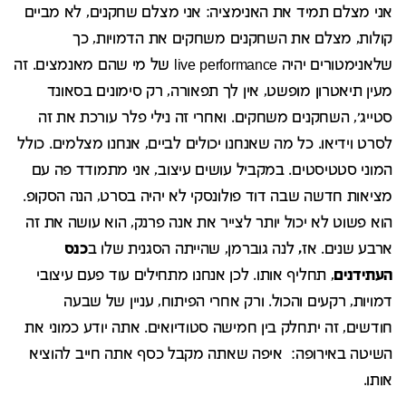
אני מצלם תמיד את האנימציה: אני מצלם שחקנים, לא מביים
קולות, מצלם את השחקנים משחקים את הדמויות, כך
שלאנימטורים יהיה live performance של מי שהם מאנמצים. זה
מעין תיאטרון מופשט, אין לך תפאורה, רק סימונים בסאונד
סטייג', השחקנים משחקים. ואחרי זה נילי פלר עורכת את זה
לסרט וידיאו. כל מה שאנחנו יכולים לביים, אנחנו מצלמים. כולל
המוני סטטיסטים. במקביל עושים עיצוב, אני מתמודד פה עם
מציאות חדשה שבה דוד פולונסקי לא יהיה בסרט, הנה הסקופ.
הוא פשוט לא יכול יותר לצייר את אנה פרנק, הוא עושה את זה
ארבע שנים. אז
,
לנה גוברמן, שהייתה הסגנית שלו ב
כנס
העתידנים
, תחליף אותו. לכן אנחנו מתחילים עוד פעם עיצובי
דמויות, רקעים והכול. ורק אחרי הפיתוח, עניין של שבעה
חודשים, זה יתחלק בין חמישה סטודיואים. אתה יודע כמוני את
השיטה באירופה: איפה שאתה מקבל כסף אתה חייב להוציא
אותו.