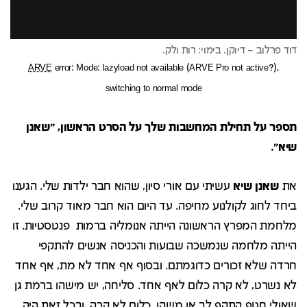
דוד פרלוב – דיוקן. בימוי: רות ולק.
ARVE
error: Mode: lazyload not available (ARVE Pro not active?),
switching to normal mode
תספר על תחילת המחשבות שלך על הסרט הראשון, "שאנן
שיא".
את
שאנן שיא
עשיתי עם אורי סיון, שהוא חבר ילדות שלי. הגענו
ביחד לחוג לקולנוע מחיפה. עד היום הוא חבר מאוד קרוב שלי.
מלחמת המפרץ הראשונה הייתה אנומליה ברמות פנטסטיות. זו
הייתה מלחמה שנמשכה שבועות והכניסה אנשים להתקפי
חרדה שלא זכורים כדוגמתם. ובסוף אף אחד לא מת, אף אחד
לא נשרט, לא קרה כלום לאף אחד. סליחה, יש מישהו ברמת גן
שאולי חטף התקף לב או משהו. כלום לא קרה, ובכל זאת היה