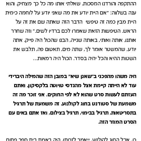
ההתקפה והורדנו המסכות, שאלתי אותו מה כל כך מצחיק. והוא
ענה בשלווה: "אם היית יודע את מה שאני יודע על לוחמה כימית
היית מבין כמה זה טיפשי הדבר הזה שאתה שם את זה על
הראש. הטיפשות הזאת שאמרו לכם ברדיו לשים." וזה שחרר
אותנו, אותה ואותי, באותה שנייה, הבנו שהכול היה פייק, אתה
יודע, שהמשטר אומר לך, שתה מים, תאטום פה, תלבש את
השטות ההיא והכל יהיה בסדר. הכול היה רמאות…
היה משהו מהפכני ב"שאנן שיא" במובן הזה שהמילה היברידי
עוד לא הייתה קיימת אצל מהנדסי טויוטה בלקסיקון, ואתם
העזתם לעשות סרט שהוא לא לפי החוקים. אני זוכר מה זה
משמעת של סטודנט בחוג לקולנוע, זה משמעת של תרגיל
בתסריטאות, תרגיל בבימוי, תרגיל בצילום, ואז אתם באים עם
הסרט המוזר הזה.
כן, אבל החוג לקולנוע, ייאמר לזכותו, היה באמת בית ספר פתוח