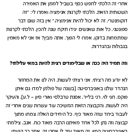
אחרי זה הלכתי לחפש כסף בשביל לממן את האמירה
השטותית הזאת. הלכתי לקרנות אנימציה ואמרו לי: "זה
דוקומנטרי, זה לא יכול להיות אנימציה." אין בזה שום דבר
ספונטני, כל אות שאנשים יגידו תיקח שנה להכין. הלכתי לקרנות
שמתמחות בדוקו, אמרו לי הפוך. אתה מבין? אז אני לא מאמין
בגבולות ובהגדרות.
וזה תמיד היה ככה או שבלימודים רצית להיות במאי עלילתי?
לא יודע מה רציתי. אני רציתי לעשות. היה לנו את המחזור
הנהדר שלנו באוניברסיטה [בשנה של פולמן למדו גם איתן
פוקס, חגי לוי, רני בלייר, אסנת טרבלסי ואורי סיון – ל.ע], והעיקר
היה לעשות. והקבוצה הזאת המשיכה עוד עשרות שנים אחרי זה
לעבוד ביחד שזה מאוד כיף. כל היחידים האלה צמחו מתוך
קבוצה וזה נתן לכל אחד מאיתנו הרבה מאוד כוח. אגב, צילמתי
באוניברסיטה המון, זה מאוד עזר לי אחרי זה. אחר כך הגעתי