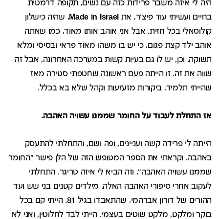
היה לי איזה משבר פרידות כזה עם נשים, תקופה דרמטית
בחיים ועשיתי עוד פיצ'ר, את
Made in Israel
, שהיה כישלון
קולוסאלי בכל חזית. אבל אני אוהב אותו מאוד, כמו שאתה
אוהב ילד קצת פגום, כי יש בו משהו מאוד פראי ובסיסי ומלא
תשוקה. וכן, יש לו גם בעיות קשות במערכה האחרונה, אבל זה
שווה את זה. זו הייתה פעם ראשונה שחטפתי סטירה מאז
שהייתי תלמיד. ביקורות מזעזעות וקהל שלא בא בכלל.
אז התחלת לעבוד על החומר שממנו עשויה האהבה.
הייתה לי פרידה קשה ועניינים, ופה ושם, והתחלתי להתעסק
באהבה. וקראתי את הספר המטופש הזה של הלן פישר "החומר
שממנו עשויה האהבה", וזה הביא לי איזה טריגר. התחלתי
לעקוב אחרי סיפורי האהבה האלה. מילדים קטנים בני שש ועד
ההורים של דורון אברהמי, שהתאבדו בגיל 81. הייתי קם בכל
בוקר ומלקט, מלקט שוטים בעצמי. הייתי לבד לחלוטין, ואני לא