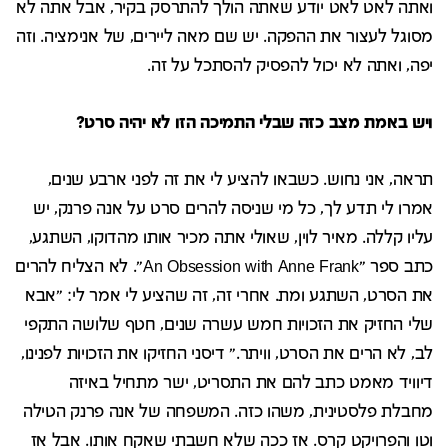
ואתה לאט לאט יודע שאתה הולך להתרסק בקיר, אבל אתה לא
מסוגל לעצור את ההפקה. יש שם מאה ליירים, של אנימציה. וזה
יפה, ואתה לא יכול להפסיק להסתכל על זה.
ויש באמת מצב כזה שבלי התמיכה הזו לא יהיה סרט?
תראה, אני נחוש. כשבאו להציע לי את זה לפני ארבע שנים,
אמרו לי תדע לך, כל מי שניסה להרים סרט על אנה פרנק, יש
עליו קללה. מאיר לוין, שאולי אתה מכיר אותו מהדוקו, השתגע,
כתב ספר "An Obsession with Anne Frank". לא הצליח להרים
את הסרט, השתגע ומת. אחרי זה, זה שהציע לי אמר לי: "אבא
שלי החזיק את הזכויות חמש עשרה שנים, חטף שלושה התקפי
לב, לא הרים את הסרט, וויתר." דיסני החזיקו את הזכויות לפנינו,
דיוויד מאמט כתב להם את התסריט, ישר מתחיל באיזה
מחבלת פלסטינית, משהו כזה. המשפחה של אנה פרנק הטילה
וטו והפרויקט קרס. אז ככה שלא חשבתי שאקח אותו. אבל אז