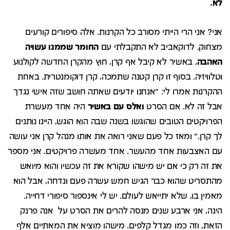
לא.
אני? אני הרי הייתי מסורב כל הקרנות. אלה סיפורים קורעים
מצחוק. לדוקאביב לא התקבלתי עם
החומר שממנו עשויה
האהבה
, באשיר לא קיבל אף קרן, חוץ מהקרן החדשה לקולנוע
וטלוויזיה. בסוף זו קרן קטנה שתמכה, קרן דוקומנטרית. באחת
ההקרנות אמרו לי: "אנחנו יודעים שאתה חושב שזה אישי נגדך
אבל זה לא. אם הסרט
ואלס עם באשיר
היה אחד מעשרת
הפרויקטים הטובים שהוגשו בשנה שבה הוא הוגש, היינו נותנים
לך קרן." ומאז כל פעם שאני רואה את אותו מנהל קרן אני עושה
עם האצבעות אחד מהעשר. אחד מעשרה פרויקטים. אני מספר
את זה רק כי אם יש מישהו שקורא את זה עכשיו והוא מיואש
מהתסריט שהוא כבר הגיש חמש עשרה פעם ונדחה, אבל הוא
מאמין בו, שלא יתייאש לעולם. יש לי אינספור סיפורי דחייה.
הינה, אני ארבע שנים מנסה להרים את הסרט על אנה פרנק
הזאת, וזה כמו מגדל קלפים. מישהו מוציא את המאתיים אלף