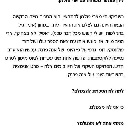
לירן עצמור משוחח עם ארי פולמן.
כשביקשתי מארי פולמן להתראיין הוא הסכים מייד. הבקשה
הבאה הייתה גם לצלם את הראיון, ליתר בטחון (איני רגיל
בהקלטות ויש לי חשש מכל דבר טכני). "אפילו לא בצחוק", ארי
הגיב מייד. אני פוגש אותו עם צאת הספר שלו ושל דוד
פולונסקי, רומן גרפי על פי היומן של אנה פרנק. עכשיו הוא ערב
נסיעה ללוקסמבורג, פגישה אחת מיני עשרות לגיוס מימון לסרט
חדש, הפרויקט העיקרי של חייו בימים אלה – סרט אנימציה
בהשראת היומן של אנה פרנק.
למה לא הסכמת להצטלם?
כי אני לא מצטלם.
ממתי אתה לא מצטלם?