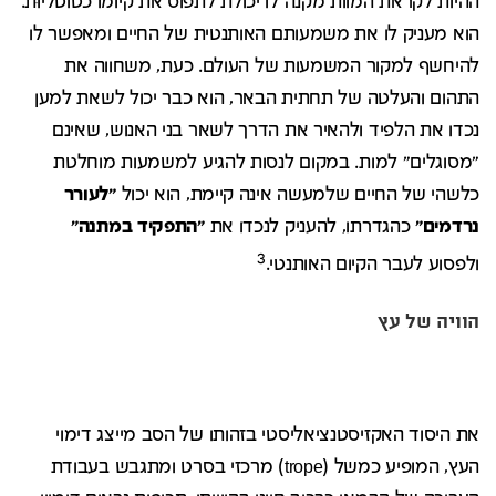
ההיות לקראת המוות מקנה לו יכולת לתפוס את קיומו כטוטליוּת.
הוא מעניק לו את משמעותם האותנטית של החיים ומאפשר לו
להיחשף למקור המשמעות של העולם. כעת, משחווה את
התהום והעלטה של תחתית הבאר, הוא כבר יכול לשאת למען
נכדו את הלפיד ולהאיר את הדרך לשאר בני האנוש, שאינם
"מסוגלים" למות. במקום לנסות להגיע למשמעות מוחלטת
כלשהי של החיים שלמעשה אינה קיימת, הוא יכול
"לעורר
נרדמים"
כהגדרתו, להעניק לנכדו את
"התפקיד במתנה"
3
ולפסוע לעבר הקיום האותנטי.
הוויה של עץ
את היסוד האקזיסטנציאליסטי בזהותו של הסב מייצג דימוי
העץ, המופיע כמשל (trope) מרכזי בסרט ומתגבש בעבודת