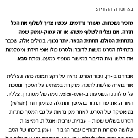
בא ושדה ההוויה:
מזכיר נשכחות, מעורר נרדמים. עכשיו צריך לשלוף את הכל
חזרה. אם נצליח לשלוף משהו, או זה עמוק-עמוק שמה
בתחתית הסולם, תחתית הבאר, יותר נכון".
במילים אלה, שכבר
בתחילת הסרט משוות לדוברן ולסרט כולו אופי חידתי וממקמות
את הלשון ואת הדיבור במישור מטפיזי כמעט, נפתח
סבא
.
אברהם בן-דן, גיבור הסרט, נראה על רקע תמונה כהה שצללית
אור בהירה פולשת לתוכה, מרקדת במפתיע על המסך, ונוסכת
על מילותיו, הנשמעות ב-voice-over, נימה של מסתורין. צללית
האור הזאת עוד תחזור בהמשך ותתגלה כפזמון חוזר (refrain)
בפואטיקה של הסרט. לאחר מכן נראות על גבי המסך כותרות
הסרט בשלוש שפות – עברית, ערבית ואנגלית, המייצגות
שלושה מקורות תרבותיים עבור הגיבור – ועמן ברכתו של הסב: