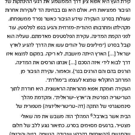
קירת העץ היא אפוא ציון דרך הממשמע את רגעי ההינתקות של
הגיבור ממציאות חייו, אולם היא גם בבחינת הד לעקירות אחרות
שעולות בסרט: העקירה שידע הגיבור כאשר נפרד ממשפחתו,
מקהילתו ומתרבותו היהודית-מזרחית והגיע בגפו לפלסטין, עוד
לפני הקמת המדינה, עקירת הפלסטינים מאדמתם, שעליה הוא
קובל בסרט ("מיליונים של יהודים עשו את הדרך להגיע לארץ
ישראל […] הארץ הייתה מיושבת, לא ריקה. במקום למצוא איזו
דרך לבוא לידי איזה הסכם […] אנחנו הורסים את המדינה,
הורגים בהם והם הורגים בנו"), וכאמור, עקירת הגיבור מן
המרחב החקלאי שמצא לעצמו ב"מולדת".
העקירה חומקת אפוא מהוראתה הראשונית. היא חודרת לתוך
הטריטוריה הפרטית וה"ארץ-ישראלית", ומקדמת מהלך
סינמטוגרפי של התקה (דה-טריטוריאליזציה) מטפורית של
6
הבית אשר בארבל.
המהלך הזה משבש את מה שאולי
מצטייר, ברגעים מסוימים בסרט, כתיאור נוגע ללב של חלום
שהתגשם (ההיאחזות בקרקע ועיבודה, הגשמה, בנייה והיבנות).