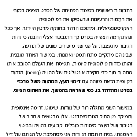
התבוננות ראשונית בסצנת הפתיחה של הסרט הציפה במוחי
את התֵמות והרעיונות שהעסיקו את הפילוסופיה
האקזיסטנציאלית, ומתוכם הדהד בחוזקה מרטין היידגר. אך ככל
שהתקדמה הצפייה בסרט כך התגבשה אצלי ההבנה כי זהות
הגיבור מתעצבת על פני שני מישורים שונים של תודעה,
שביניהם מתקיים מתח תמטי ואמנותי. במישור האחד מובנית
זהותו כזהות פילוסופית קיומית, ותפיסתו את העולם הסובב אותו
מתהווה תוך כדי חקירה אונטולוגית של ההוויה (being). הזהות
הקיומית הזאת מזוהה עם
דימוי העץ, המהווה משל מרכזי
בסרט ומהדהד בו, כפי שאראה בהמשך, את האתוס הציוני.
במישור השני מתגלה רוח של נוודות, שיטוט, זרימה אינסופית
וחמיקה מן החוק הטרנסצנדנטי. אלו מבטאים שחרור של
הגיבור ושל היוצר מיסודות כובלים וקבועים בהוויה ובביטוי
האמנותי. בניתוח תמת הנוודות אני מסתמכת על הגותם של ז'יל