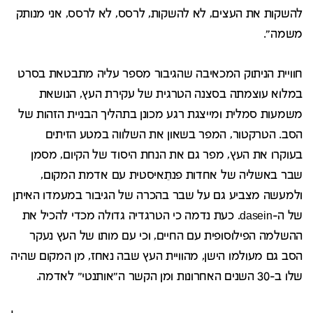
להשקות את העצים, לא להשקות, לרסס, לא לרסס, אני מנותק
משמה".
חוויית הניתוק המכאיבה שהגיבור מספר עליה מתבטאת בסרט
במלוא עוצמתה בסצנה הטרגית של עקירת העץ, הנושאת
משמעות סמלית ומייצגת רגע מכונן בתהליך הבניית הזהות של
הסב. הטרקטור, המפר בשאון את השלווה במטע הזיתים
בעוקרו את העץ, מפר גם את הנחת היסוד של הקיום, מסמן
שבר באשליה של אחדות פנתֵאיסטית עם אדמת המקום,
ולמעשה מצביע גם על שבר בהכרה של הגיבור במעמדו האיתן
של ה-dasein. כעת נדמה כי הטרגדיה גדולה מכדי להכיל את
ההשלמה הפילוסופית עם החיים, וכי עם מותו של העץ נעקר
הסב גם מעולמו הישן, מהוויית העץ שבה נאחז, מן המקום שהיה
שלו ב-30 השנים האחרונות ומן הקשר ה"אותנטי" לאדמה.