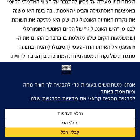
היפתחות זו מעידה על ניסיון להתגבר על הציווי האדמתי הקיומי
באמצעות האסתטיקה והביטוי האמנותי. בה בעת היא משנה
את נקודת האחיזה האונטולוגית, שכן היא מַתיקה את תשומת
לבנו מן "היש האונטולוגי" של הקיום האנושי האוניוורסלי
(שמשמעות הקיום שלנו מגולמת בו בדברים ההווים את ה-
dasein) אל האירוע החד-פעמי (הסינגולרי) הניחן בתנועה
מתמדת של נקודות מפנה ניידות המתווכות בין הגיבור להווייתו
14
ובין הבמאי לאמנותו.
המפגש של הקוסמי עם הארצי והנגיסה של הרִיפריין הקוסמי
באסמבלז' הטריטוריאלי-אדמתי מתומצתים להפליא לפני
סצנת העקירה בסרט ובמהלכה. לאחר שהגיבור קושר בין ההוויה
הקיומית להוויה העצית, בקובעו כי "עדיף להיות עץ זית מאשר
להיות בן אדם", נראה שוב הדימוי הקוסמי העיגולי, הגבישי,
כשהוא משוטט בשמים בתנועה אנכית. כעת, עמום יותר
ומתפשט, הוא מרקד על קו הרקיע האפור כשברקע הצליל