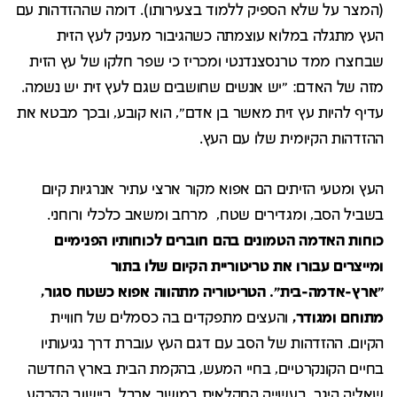
(המצר על שלא הספיק ללמוד בצעירותו). דומה שההזדהות עם
העץ מתגלה במלוא עוצמתה כשהגיבור מעניק לעץ הזית
שבחצרו ממד טרנסצנדנטי ומכריז כי שפר חלקו של עץ הזית
מזה של האדם: "יש אנשים שחושבים שגם לעץ זית יש נשמה.
עדיף להיות עץ זית מאשר בן אדם", הוא קובע, ובכך מבטא את
ההזדהות הקיומית שלו עם העץ.
העץ ומטעי הזיתים הם אפוא מקור ארצי עתיר אנרגיות קיום
בשביל הסב, ומגדירים שטח, מרחב ומשאב כלכלי ורוחני.
כוחות האדמה הטמונים בהם חוברים לכוחותיו הפנימיים
ומייצרים עבורו את טריטוריית הקיום שלו בתור
"ארץ-אדמה-בית". הטריטוריה מתהווה אפוא כשטח סגור,
מתוחם ומגודר,
והעצים מתפקדים בה כסמלים של חוויית
הקיום. ההזדהות של הסב עם דגם העץ עוברת דרך נגיעותיו
בחיים הקונקרטיים, בחיי המעש, בהקמת הבית בארץ החדשה
שאליה היגר, בעשייה החקלאית במושב ארבל, ביישוב הקרקע