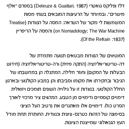
דלז ופליקס גואטרי (Deleuze & Guattari, 1987) בספרם "אלף
מישרים", ובמיוחד על הרעיונות המובאים בשתי מסות
המשמשות לי מקור של השראה: המסה על הנוודות (Treatise
on Nomadology; The War Machine) והמסה על הריפריין
(1837: Of the Refrain).
המוטיווים של הנוודות מבטאים תנועה מתמדת של
דה-טריטוריאליזציה (התקה פיזית) ורה-טריטוריאליזציה (חידוש
הבעלות על המקום) וחוזר חלילה, המתגלה הן במחשבתו של
הגיבור ובחקירתו את מקומו וסביבתו והן במבע הקולנועי ובארגון
החלל הקולנועי. בנוודות זו על גילוייה השונים תומכים ויזואלית
דימויים קוסמיים ודימויים מן הטבע, המהווים ציר מרכזי לאורך
הסרט כולו. דימויים אלו מאתגרים את נרטיב העל הציוני
בסימונה של הזהות כטרנס-ציונית וכנוודית, החותרת תחת מודל
העץ הגנאולוגי שמייצגת הציונות.