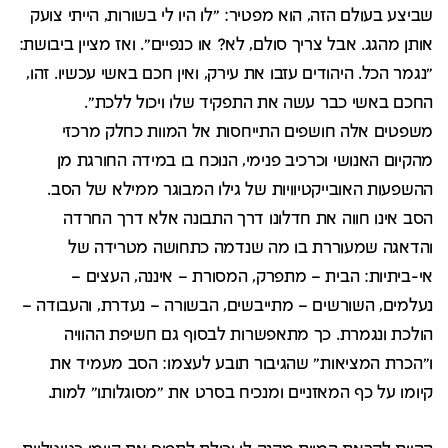
שביצע בעולם הזה, הוא מפטיר: "לו היו לי בשורות, הייתי צועק
אותן מהגג. אבל צריך סולם, לא? או כנפיים". ואז מציין ביבושת:
"נגמר הכל. היהודים עזבו את עירק, ואין חכם באשי עכשיו. זהו,
החכם באשי כבר עשה את התפקיד שלו ויכול ללכת".
משפטים אלה חושפים התייחסות אל המוות כחלק מרכזי
מהקיום האנושי וכרכיב פנימי, הנוכח בו במידה החורגת מן
ההשפעות האובייקטיוויות של גילו המבוגר ממילא של הסב.
הסב אינו חווה את חדלונו דרך התבונה אלא דרך החרדה
והדאגה שמעוררת בו מה שנדמה כתחושה מטרידה של
אי-ביתיות: הבית – מתפרק, המסורת – איננה, העצים –
נעלמים, השורשים – מתייבשים, הבשורה – נעדרת, והעבודה –
הולכת ונגמרת. כך מתאפשרות לבסוף גם חשיפת ההוויה
ו"הכרת המציאות" שהגיבור תובע לעצמו: הסב מעמיד את
קיומו על כף המאזניים ומנכיח בסרט את "מסוגלותו" למות.