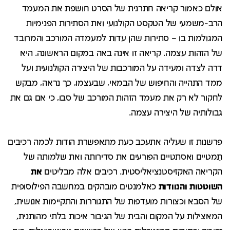
אולם כאמור קריאה חתרנית של הסרט חושפת את המעמד
הרב-משמעי של הטקסט הקולנועי ואת הסתירות הפנימיות
המגולמות בו – סתירות שהן עדות למעמדה המורכב והמרובד
של הזהות עצמה. קריאה זו אינה באה במקום הראשונה. היא
דרה לצדה ומעידה על המורכבות של היצירה הקולנועית ועל
ממד התהייה והחיפוש של הבמאי, שבעצמו, כך נראה, מבקש
לחקור לא רק את מעמד הזהות המורכב של סבו, כי אם גם את
גבולותיה של היצירה עצמה.
פרשנות זו שעליה אתעכב כעת מתאפשרת הודות לכמה רכיבים
תֵמטיים ואסתטיים הפורעים את סדירותה ואת שלמותה של
הקריאה האקזיסטנציאליסטית. רכיבים אלה מבליטים
את
השוטטות והנוודות
כאלמנטים מובהקים במחשבה הפילוסופית
של הסבא וכצורות מועדפות של התגוררות והתקיימות אנושית,
המאצילות על המקום והבית של הגיבור איכות בלתי מהותנית,