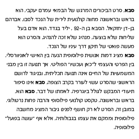
סבא
, סרט הביכורים המרגש של הבמאי עמרם יעקבי, הוא
בראש ובראשונה מחווה קולנועית לירית של הנכד לסבו, אברהם
בן-דן יחזקאל. הסבא בן ה-92 , יליד בגדד, הוא אדם בעל
שליחות שלא בוצעה, מנהיג שלא זכה להנהיג, והסרט הוא
מעשה פואטי של תיקון דרך עיניו של הנכד.
סבא
מציג דמות אנושית פילוסופית הנעה בין האישי לאוניוורסלי,
בין הפרטי והעצמי ל"כאן ועכשיו" הפוליטי. אך תנועה זו בין מבני
המשמעויות של החיים אינה תנועה תכליתית, ובניגוד לרושם
הראשוני שהסרט עשוי לעורר בקרב הצופה,
סבא
אינו סיפור
תיעודי המבקש לגולל ביוגרפיה. לאמתו של דבר,
סבא
הוא,
בראש ובראשונה, טקסט קולנועי פילוסופי והרבה פחות נרטולוגי.
במובן זה, הסרט לא רק חושף לפנינו גיבור המציג מחשבה
פילוסופית וממקם את עצמו בגבולותיה, אלא אף "עושה בפועל"
פילוסופיה.