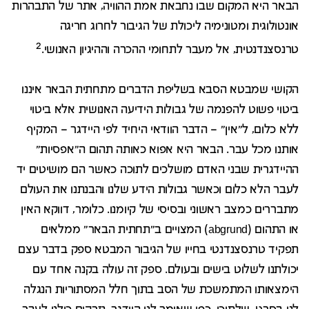
הבאר היא המקום שבו נחבאת אמת ההוויה, אתר של התבהרות
אונטולוגית ומטונימיה ליכולת של הגיבור לחרוג חריגה
2
טרנסצנדנטית, אל מעבר לתחומי ההכרה וההיגיון האנושי.
הקושי שמבטא הסבא בשליפת הדברים מתחתית הבאר איננו
ביטוי פשוט להפנמה של גבולות הידיעה האנושית אלא ביטוי
ללא כלום, ל"אין" – הדבר הוודאי היחיד לפי היידגר – המקיף
אותנו מכל עבר. הבאר היא אפוא כאותה תהום ה"אפסיות"
ההיידגרית שבני האדם מושלכים לתוכה כאשר הם מושיטים יד
לעבר הלא כלום וכאשר גבולות הידע שלנו והבנתנו את העולם
מתבררים כמצב ראשוני ובסיסי של קיומנו. כלומר, דווקא האין
או התהום (abgrund) המצויים ב"תחתית הבאר" ממלאים
תפקיד טרנסצנדנטי בחייו של הגיבור המבטא ספק בדבר עצם
יכולתנו לשלוט בישים ובעולם. ספק זה עולה בקנה אחד עם
הימצאותו המתמשכת של הסב בתוך חלל המסתוריות הנגלה