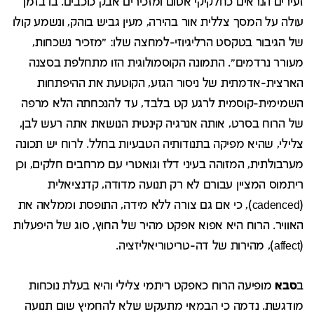
זעירים הנראים כחלקיקי אטום ומזכירים אבק כוכבים. בו בזמן
עולה על המסך צללית אור בהירה, מעין גביש בוהק, ונשמע קולו
של הגיבור בטקסט הרליגיוזי-למחצה שלו: "מזכיר נשכחות,
מעורר נרדמים". התמונה הקוסמולוגית הזו מתחלפת בסצנה
הארצית-אדמתית של ניסור הגזע, הקוטעת את ההיפתחות
השמימית-קוסמית לרגע קט בלבד, עד להנכחתה הלא מרפה
של הרוח בסרט, אותה אנרגיה קינטית הנושאת אתה רעש לבן,
צלילי, שהיא מפיקה בתנודותיה הטבעיות בחלל. לרוח יש תכונה
מערבולתית, המזוהה בעיני דלז וגואטרי עם מרחבים חלקים, וכן
ריתמוס המציין עבורם לא רק תנועה מדודה, קדנציאלית
(cadenced), כי אם גם צורה ללא מידה, התופסת וממלאה את
האוויר. הרוח היא אפוא אפקט מהיר של החוץ, סוג של היפעלות
(affect), מהירות של דה-טריטוריאליזציה.
ב
סבא
מופיעה הרוח כאפקט ריתמי צלילי והיא בעלת נוכחות
מודגשת. נדמה כי הבמאי מתעקש שלא להחמיץ שום תנועה