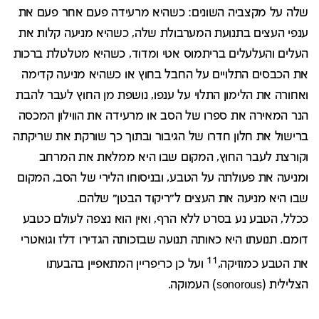
שלה על מקצביה השונים: כשהיא מרעידה פעם אחר פעם את
ענפי העצים בתנועת המערבולת שלה, כשהיא מניעה קלות את
העלים והעלעלים בריתמוס אטי ומדוד, כשהיא מטלטלת ברכות
את הכבסים התלויים על החבל בחוץ או כשהיא מניעה קדימה
ואחורה את הלימון התלוי על ענפו, נושפת מן החוץ לעבר להבת
הנר המאירה את ספרו של הסב או מרעידה את הווילון המכסה
ברישול את חלון חדרו של הגיבור ובתוך כך שורקת את שריקתה
וקורצת לעבר החוץ, המקום שבו היא ממלאת את המרחב
ומניעה את פעולתה על הטבע, ובניסוחו הלירי של הסב, המקום
שבו היא מניעה את העצים ל"ריקוד הבטן" שלהם.
ככלל, הטבע נע בסרט ללא הרף, ואין הוא נצפה לעולם כטבע
דומם. תנועתו היא כאותה תנועה שבזכותה הגדירו דלז וגואטרי
11
את הטבע כמוזיקה,
ועל כן כריִפריין המתאפיין בהבעתו
הצלילית (sonorous) העמוקה.