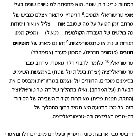
המתווה טריטוריה, שטח. הוא מתפתח למוטיווים שונים בעלי
8
אופי טריטוריאלי ולנופים.
הריפריין מתואר אצלם כגביש של
מרחב-זמן הפועל על מה שסובב אותו – צליל או אור (יסודות
כה בולטים של העבודה הקולנועית – מ.א.ל) – ומפיק ממנו
9
תנודות שונות או טרנספורמציות.
זהו גם מארג של
מוטיווים
חוזרים
(פזמונים חוזרים), המכונן מערך (אסמבלז')
10
טריטוריאלי:
כלומר, לדברי דלז וגואטרי, מרחב עובר
טריטוריאליזציה (יצירת בעלות על שטח) באמצעות השימוש
בסימנים מוכרים, החוזרים על עצמם במחזוריות ומבססים את
הבעלות (על המרחב), ואילו בתהליך של דה-טריטוריאליזציה
(התקה, תפנית פיזית) מאותרות נקודות השבירה של הקידוד
הזה. כלומר: התנועה היא תמיד בתוך התהליך של
דה-טריטוראליזציה ורה-טריטוריאליזציה.
הרביעי מבין ארבעת סוגי הרִיפריין שעליהם מדברים דלז וגואטרי