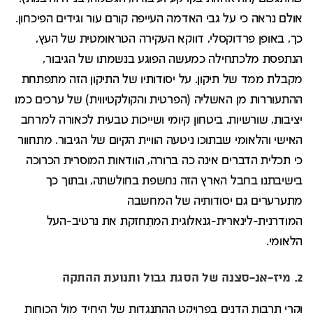
אולם נראה כי על גבי האדמה העייפה קורם עור וגידים הפיכחון.
כך, באופן פרדוקסלי, דווקא העקירה הטראומטית של העץ,
הנתפסת מלכתחילה כמעשה הפוגע בנשמתו של הגיבור,
מקבלת ממד של תיקון. על יסודותיו של התיקון הזה מתפתחת
ההתעוררות מן האשליה (הפרטית והקולקטיווית) של ערכים כמו
יציבות, שורשיות, ביטחון קיומי ושייכות טבעית לכאורה למרחב
האישי והלאומי שבתוכו ניטעה הוויית הקיום של הגיבור. מתחוור
כי תכלית הדברים אינה כה ברורה, הוודאות המוסרית הכרוכה
בישיבתנו בחבל הארץ הזה נחשפת בחולשתה, ובתוך כך
מתערערים גם יסודותיה של המחשבה
המודרנית-לינארית-גנאלוגית המתַחזקת את נרטיב-העל
הלאומי.
2. מיז-אנ-סצנה של הסגת גבול ותנועת ההתקה
וקרי תרבות הדנים בפרויקט ההתנגדות של היחיד מול הכוחות