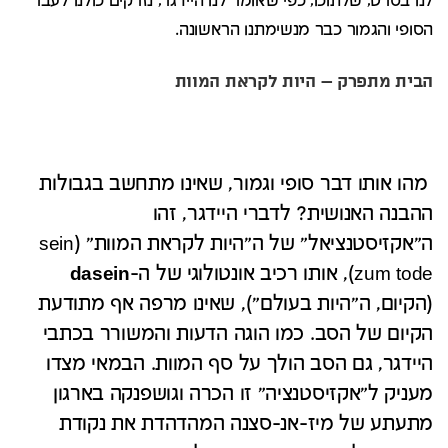
לנו בסרט, שלתוכו, כפי שאומר לנו היידגר, נזרקים כולנו לעבר
הסופי והגמור כבר מנשימתנו הראשונה.
הבית מתפרק – היות לקראת המוות
מהו אותו דבר סופי וגמור, שאינו מתחשב בגבולות
ההבנה האנושית? לדברי היידגר, זהו
ה"אקזיסטנציאל" של ה"היות לקראת המוות" (sein
zum tode), אותו רכיב אונטולוגי של ה-
dasein
(הקיום, ה"היות בעולם"), שאינו מרפה אף מתודעת
הקיום של הסב. כמו הוגה הדעות והמשורר בכתבי
היידגר, גם הסב הולך על סף המוות. הבמאי מצדו
מעניק ל"אקזיסטנציה" זו הכרה וגושפנקה בארגון
מתעתע של מיז-אנ-סצנה המהדהדת את נקודת