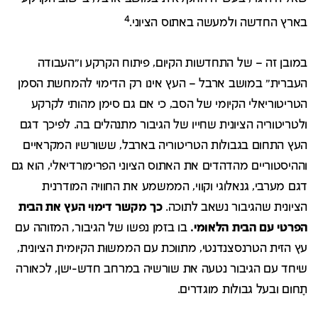
4
בארץ החדשה ולמעשה באתוס הציוני.
במובן זה – של התחדשות הקיום, פיתוח הקרקע ו"העבודה
העברית" במושב ארבל – העץ אינו רק הדימוי להמחשת הסמן
הטריטוריאלי הקיומי של הסב, כי אם גם סימן מהותי לקרקע
ולטריטוריה הציונית שחייו של הגיבור מתנהלים בה. לפיכך דגם
העץ התחום בגבולות הטריטוריה בארבל, ששורשיו המקראיים
וההיסטוריים מהדהדים את האתוס הציוני הפרימורדיאלי, הוא גם
דגם מערבי, גנאלוגי וקווי, הממשמע את החוויה המודרנית
הציונית שהגיבור נשאב לתוכה.
כך מקשר דימוי העץ את הבית
הפרטי עם הבית הלאומי.
בו בזמן נפשו של הגיבור, המזוהה עם
עץ הזית הטרנסצנדנטי, מתווכת עם הממשוּת הקיומית הציונית,
שיחד עם הגיבור נטעה את שורשיה במרחב חדש-ישן, לכאורה
תָחום ובעל גבולות מוגדרים.