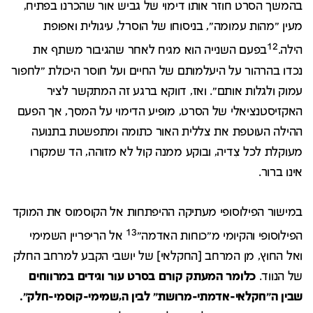
בהמשך הסרט חוזר אותו דימוי של גביש אור שהכרנו בפתיח,
מעין "מהות עמומה", בניסוחו של הוסרל, עיגולית ואפופת
12
הילה.
בפעם השנייה הוא מגיח לאחר שהגיבור משתף את
נכדו בהרהור על היעלמותם של החיים ועל חוסר היכולת "לחפור
עמוק ולגלות אותם". ואז, דווקא ברגע זה המתקשר לציר
האקזיסטנציאלי של הסרט, מופיע הדימוי על המסך, אך הפעם
ההילה העוטפת את צללית האור כתומה ומתפשטת בתנועה
מעוקלת לכל צִדיה, ובוקע ממנה קול לא מזוהה, הד שמקורו
אינו ברור.
במישור הפילוסופי מעתיקה ההיפתחות אל הקוסמוס את המוקד
13
הפילוסופי והקיומי מ"כוחות האדמה"
אל הרִיפריין השמימי
ואל החוץ, מן המרחב [החקלאי] של יושבי הקבע למרחב החלק
של הנווד.
כלומר המעתק קורם בסרט עור וגידים במרווחים
שבין ה"חקלאי-אדמתי-מרושת" לבין ה,שמימי-קוסמי-חלק".