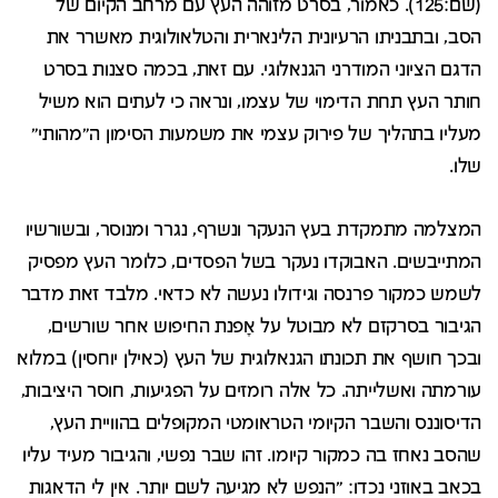
(שם:125). כאמור, בסרט מזוהה העץ עם מרחב הקיום של
הסב, ובתבניתו הרעיונית הלינארית והטלאולוגית מאשרר את
הדגם הציוני המודרני הגנאלוגי. עם זאת, בכמה סצנות בסרט
חותר העץ תחת הדימוי של עצמו, ונראה כי לעתים הוא משיל
מעליו בתהליך של פירוק עצמי את משמעות הסימון ה"מהותי"
שלו.
המצלמה מתמקדת בעץ הנעקר ונשרף, נגרר ומנוסר, ובשורשיו
המתייבשים. האבוקדו נעקר בשל הפסדים, כלומר העץ מפסיק
לשמש כמקור פרנסה וגידולו נעשה לא כדאי. מלבד זאת מדבר
הגיבור בסרקזם לא מבוטל על אָפנת החיפוש אחר שורשים,
ובכך חושף את תכונתו הגנאלוגית של העץ (כאילן יוחסין) במלוא
עורמתה ואשלייתה. כל אלה רומזים על הפגיעות, חוסר היציבות,
הדיסוננס והשבר הקיומי הטראומטי המקופלים בהוויית העץ,
שהסב נאחז בה כמקור קיומו. זהו שבר נפשי, והגיבור מעיד עליו
בכאב באוזני נכדו: "הנפש לא מגיעה לשם יותר. אין לי הדאגות