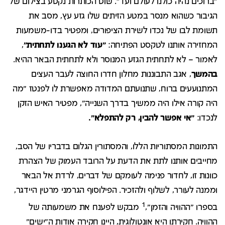
"ברוכים נהיה כולנו לעולם ועד". שוט הכותרות נקטע בצילום של
הגיבור כשהוא מנסר במטע הזיתים שלו גזע עץ, מסב את
תשומת לבו של נכדו לשירת הציפורים, ומפטיר בדו-משמעות
המחזירה אותנו לטקסט הפתיחה:
"עוד לא הגענו לתחתית"
,
לאמור – לא לתחתית הגזע המנוסר ולא לתחתית הבאר ההיא.
בהמשך
, אגב התבוננות מחלון חדרו החוצה לעבר העצים
המתנועעים ברוח, שתנועתם המדודה מאפשרת לו לפנטז "מה
היה קורה אילו היה ממשיך בדרך השנייה", מפטיר האיש הזקן
לנכדו:
"אי אפשר להבין, רק להתפלא".
התמונות המסתוריות הללו, והמסתורין הגלום בדבריו של הסב,
מחייבים אותנו לתת את הדעת על הרובד העמוק של הצהרת
כוונות זו, לחדור פנימה לעומקם של דברים, לרדת אל הבאר
וממנה לעורר, לשלוף ולהזכיר. הפילוסוף הגרמני מרטין היידגר,
1
בספרו "ההוויה והזמן",
מבקש לפענח את משמעותה של
ההוויה. חקירתו היא אונטולוגית, היינו חקירה אודות ה"ישים"