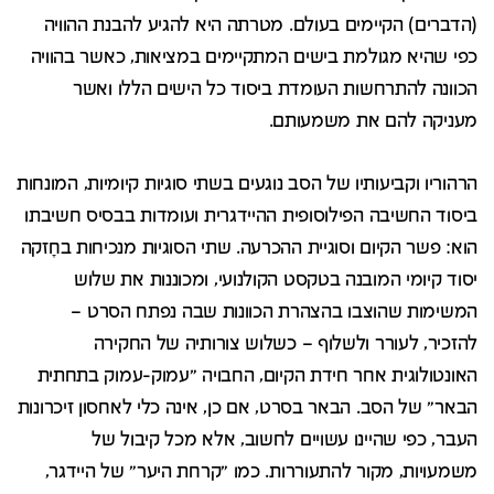
(הדברים) הקיימים בעולם. מטרתה היא להגיע להבנת ההוויה
כפי שהיא מגולמת בישים המתקיימים במציאות, כאשר בהוויה
הכוונה להתרחשות העומדת ביסוד כל הישים הללו ואשר
מעניקה להם את משמעותם.
הרהוריו וקביעותיו של הסב נוגעים בשתי סוגיות קיומיות, המונחות
ביסוד החשיבה הפילוסופית ההיידגרית ועומדות בבסיס חשיבתו
הוא: פשר הקיום וסוגיית ההכרעה. שתי הסוגיות מנכיחות בחָזקה
יסוד קיומי המובנה בטקסט הקולנועי, ומכוננות את שלוש
המשימות שהוצבו בהצהרת הכוונות שבה נפתח הסרט –
להזכיר, לעורר ולשלוף – כשלוש צורותיה של החקירה
האונטולוגית אחר חידת הקיום, החבויה "עמוק-עמוק בתחתית
הבאר" של הסב. הבאר בסרט, אם כן, אינה כלי לאחסון זיכרונות
העבר, כפי שהיינו עשויים לחשוב, אלא מכל קיבול של
משמעויות, מקור להתעוררות. כמו "קרחת היער" של היידגר,