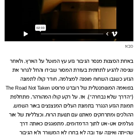
סבא
באחת הסצנות מנסר הגיבור גזע עץ המוטל על הארץ, ולאחר
שניסה להגיע לתחתית בעזרת המסור שבידו והחל לגרור את
הגזע כשגבו השחוח מופנה למצלמה, חודר קולו לתמונה
בפואמה המונומנטלית של רוברט פרוסט The Road Not Taken
("הדרך שלא נבחרה"). אז, על רקע קולו המהורהר, מתחלפת
תמונת הגזע הנגרר בתמונת העלים המנצנצים באור השמש,
ההולכים ומתרחקים מאתנו עם תנועת הרוח, וכצלליות של אור
נעלמים אט-אט לתוך הדמדומים, מתפוגגים כאותה דרך
שהייתה ואיננה עוד ובה לא בחרו לא המשורר ולא הגיבור