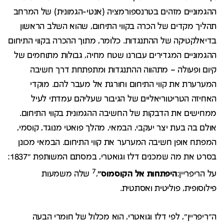
ההגמוניים מזהים בטרנספורמציה (אנטי-הגמונית) של המרחב
תהליך מקדים של הכרה בקווי התיחום, שהוא השלב הראשון
בדיאלקטיקה של ההתנגדות. כלומר, מתוך ההכרה בקווי התיחום
ההגמוניים המגדירים עבורנו שטח מחיה, גבולות מתוחמים של
קיום ופעולה – מתהווה ההתנגדות ומתפתחת דרך חשיבה
המערערת את קווי התיחום וחורגת אל מעבר להם. מוקדי
האחיזה הטריטוריאליים של הגיבור שעליהם עמדתי לעיל
ממחישים את הדבקות של החשיבה ההגמונית בקווי התיחום.
אולם בה בעת יצר יעקבי, הבמאי, מהלך פואטי מנוגד, קוסמי,
המפתח אופן חשיבה המערער את קווי התיחום. הבמאי מכונן
בסרט את מה שמכנים דלז וגואטרי, במסתם המשותפת "1837:
7
על הריפריין:
היפתחות אל הקוסמוס"
,
שלה משמעות
פילוסופית, פוליטית ואסתטית.
ה"רִיפריין", לפי דלז וגואטרי, הוא מכלול של חומרי הבעה