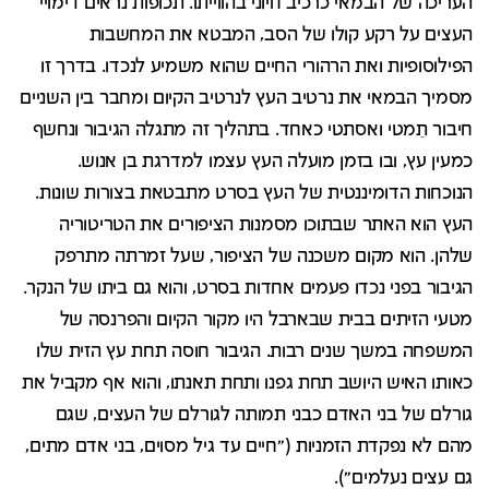
העריכה של הבמאי כרכיב חיוני בהווייתו. תכופות נראים דימויי
העצים על רקע קולו של הסב, המבטא את המחשבות
הפילוסופיות ואת הרהורי החיים שהוא משמיע לנכדו. בדרך זו
מסמיך הבמאי את נרטיב העץ לנרטיב הקיום ומחבר בין השניים
חיבור תֵמטי ואסתטי כאחד. בתהליך זה מתגלה הגיבור ונחשף
כמעין עץ, ובו בזמן מועלה העץ עצמו למדרגת בן אנוש.
הנוכחות הדומיננטית של העץ בסרט מתבטאת בצורות שונות.
העץ הוא האתר שבתוכו מסמנות הציפורים את הטריטוריה
שלהן. הוא מקום משכנה של הציפור, שעל זמרתה מתרפק
הגיבור בפני נכדו פעמים אחדות בסרט, והוא גם ביתו של הנקר.
מטעי הזיתים בבית שבארבל היו מקור הקיום והפרנסה של
המשפחה במשך שנים רבות. הגיבור חוסה תחת עץ הזית שלו
כאותו האיש היושב תחת גפנו ותחת תאנתו, והוא אף מקביל את
גורלם של בני האדם כבני תמותה לגורלם של העצים, שגם
מהם לא נפקדת הזמניות ("חיים עד גיל מסוים, בני אדם מתים,
גם עצים נעלמים").