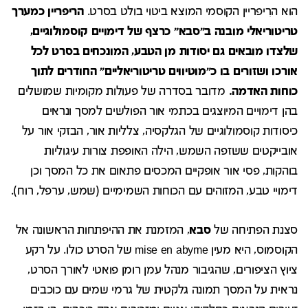
הוא הרִיפריין הקוסמי המוצא ביטוי בולט בסרט.
הריפריין כמערך
טריטוריאלי מובנה ב"סבא" כרצף של דימויים קוסמולוגיים,
שלצדו מובאים גם יסודות מן הטבע, המונכחים בסרט לכל
אורכו ושזורים בו כ"מוטיווים טריטוריאליים" החודרים לתוך
כוחות האדמה.
מדובר בסדרה של פעולות מקומיות שמושלים
בהן דימויים המיוצגים בכתמי אור הפולשים למסך ונראים
כיסודות קוסמולוגיים של הגלקסיה, צלליות אור, הבזקי אור על
אובייקטים ששזפה השמש, הילה האופפת צורות עיגוליות
בוהקות, פסי אור אופקיים המכסים פתאום את כל המסך וכן
דימויי טבע, המזוהים עם הכוחות השמימיים (שמש, ערפל, רוח).
סצנת הפתיחה של
סבא
, המזמנת את ההיפתחות הראשונה אל
הקוסמוס, היא מעין mise en abyme של הסרט כולו. על רקע
ציוץ הציפורים, שהגיבור מנהל עמן רומן פואטי לאורך הסרט,
נראית על המסך תמונה גלקטית של גרמי שמים עם כוכבים