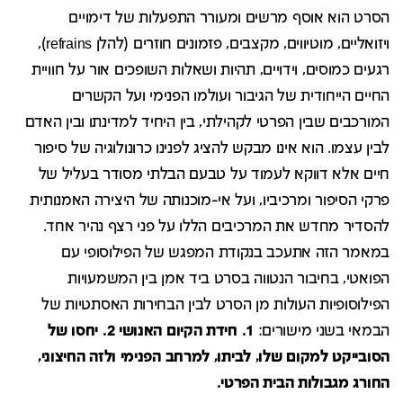
הסרט הוא אוסף מרשים ומעורר התפעלות של דימויים
ויזואליים, מוטיווים, מקצבים, פזמונים חוזרים (להלן refrains),
רגעים כמוסים, וידויים, תהיות ושאלות השופכים אור על חוויית
החיים הייחודית של הגיבור ועולמו הפנימי ועל הקשרים
המורכבים שבין הפרטי לקהילתי, בין היחיד למדינתו ובין האדם
לבין עצמו. הוא אינו מבקש להציג לפנינו כרונולוגיה של סיפור
חיים אלא דווקא לעמוד על טבעם הבלתי מסודר בעליל של
פרקי הסיפור ומרכיביו, ועל אי-מוכנותה של היצירה האמנותית
להסדיר מחדש את המרכיבים הללו על פני רצף נהיר אחד.
במאמר הזה אתעכב בנקודת המפגש של הפילוסופי עם
הפואטי, בחיבור הנטווה בסרט ביד אמן בין המשמעויות
הפילוסופיות העולות מן הסרט לבין הבחירות האסתטיות של
הבמאי בשני מישורים:
1. חידת הקיום האנושי 2. יחסו של
הסובייקט למקום שלו, לביתו, למרחב הפנימי ולזה החיצוני,
החורג מגבולות הבית הפרטי.