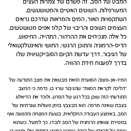
המבט של הסב. זה פשרם של צמרות העצים
המעורפלות, השוטים האטיים והמטושטשים,
השתקפויות האור, המים והמראות שדרכם נראים
העצמים השונים והריבוי של קלוז אפים מטושטשים.
כל אלה מנכיחים את ההרהור, התהייה, החיפוש,
הדיס-הרמוניה והתוכן הרגשי, החושי והאינטלקטואלי
של הגיבור, דרך עדשת הקיום הסובייקטיווית שלו
בדרך לפענוח חידת ההוויה.
המיז-אנ-סצנה הסוערת הזאת מבטאת את מצב התודעה של
"הליכה לקראת המוות" שהגיבור שרוי בו. נדמה כי המצב
התודעתי הזה שוכן בכל רגע של הסרט, ולוכד את הדיאלוג
בצבת שאינה מרפה. הוא מבצבץ בזמן פעולות שגרתיות של
הסב, באמצע העבודה החקלאית, בשעת המנוחה וההפוגה ואף
במסירת צוואתו הרוחנית של הסב לנכדו. כך למשל, כשהוא