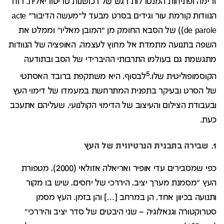
זרימה ופתיחות המנטרלות רגש של רכושנות טריטוריאלית. רוח
הנוודות קורמת עור וגידים בסרט מבעד ל"מעשה הדיבור" acte
de parole)) של הסבא החומק מן "המובן מאליו" וממלט את
השפה בתנועה מתמדת אל מחוץ לעצמה. האופציה של הנוודות
מתגשמת גם בעולמו התרבותי ההיברידי של הסב ובתודעה
5
הקוסמופוליטית שלו.
לבסוף, היא משתקפת ברובד האסתטי
של הסרט ובעיקר בתפנית המתרחשת במעמדו של דימוי העץ
ובעבודת הצילום והעיצוב של הדימוי הקולנועי, שעליהם אתעכב
כעת.
1. שבירה בתבנית הנרטיווית של העץ
כפי שמסבירים עדי אופיר ואריאלה אזולאי (2000), מטפורת
העץ "מסמנת מערך יציב, היררכי של יחסים, שיש בו מקור
ותנועה בכיוון אחד, הן במרחב […] והן בזמן. העץ מסמן
סטרוקטורה וגנאלוגיה – שני היבטים של סדר יציב והיררכי"