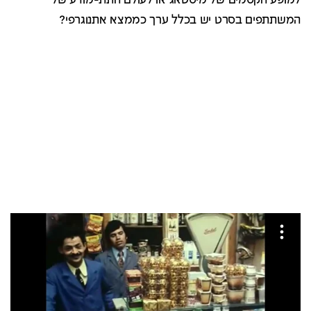
למופע הקסמים של מיסטאג או לעולם התת-מודע של
המשתתפים בסרט יש בכלל ערך כממצא אתנוגרפי?