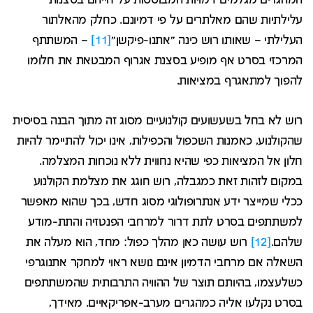
המהגרים מגלמים דמויות המבוססות על חייהם בסצנות
עלילתיות שהם מאלתרים על פי דמיונם. כחלק מהאלתור
העלילתי – שאותו רוש כינה "אתנו-פיקשן"
[11]
– המשתתף
המרכזי בסרט אף מופיע בסצנת אגרוף המבטאת את חלומו
להפוך למתאגרף במציאות.
רוש לא בחל בשעשועים קולנועיים מסוג זה מתוך הבנה בסיסית
שהקולנוע, כאמנות השכפול והכפילות, אינו יכול להתיימר להיות
חלון אל המציאות כפי שהיא נחווית ללא נוכחות המצלמה.
במקום לזהות זאת כמגבלה, רוש חוגג את מצלמת הקולנוע
ככלי שמייצר ידע אנתרופולוגי מסוג חדש, בכך שהוא מאפשר
למשתתפים בסרט לתת דרור למרחבי הפנטזיה והתת-מודע
שלהם.
[12]
רוש עושה כאן מהלך כפול: מחד, הוא מעלה את
השאלה אם מרחבי הדמיון אינם נושא ראוי למחקר אתנוגרפי
כשלעצמו, בהיותם תוצר של ההוויה התרבותית שהמשתתפים
בסרט נקלעו אליה כמהגרים מערב-אפריקאיים. מאידך,