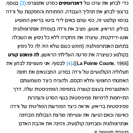
כדי לבחון את ערכו של
דאגרוטיפים
כסרט אתנוגרפי.
[3]
בנוסף,
ברצוני לבחון את תהליך העבודה, המתודות והמסקנות של ורדה
בניסוי קולנועי זה, כפי שהם באים לידי ביטוי בריאיון המופיע
בגיליון. הריאיון, אטען, מציב את ורדה בעמדת אנתרופולוגית
אוטו-דידקטית, שיצרה את מחקרה ללא כל ניסיון או השכלה
בתחום האנתרופולוגיה (ממש כשם שלא היה לה כל ניסיון
בקולנוע כשיצרה את סרטה העלילתי הראשון,
לה פואנט קורט
[
, 1955]).
La Pointe Courte
[4]
לבסוף, אני מעוניינת לבחון את
תעלוליה הקולנועיים של ורדה בסרט, המבטאים את חזונה
האמנותי החופשי ומלא הקסם, ולהוכיח כיצד משמעותם
האתנוגרפית בעצם קשורה בתפיסה הפמיניסטית שלה. דרך
התייחסות לרמיזות פמיניסטיות בגוף הסרט והצהרות
פמיניסטיות בריאיון, אראה כיצד המודעות הפוליטית של ורדה
כאישה וכאם הניעה את עשייתה פורצת הגבולות מבחינה
אנתרופולוגית ומבחינה קולנועית, והזינה את אהבת האדם
הניגרת מעשייה זו.