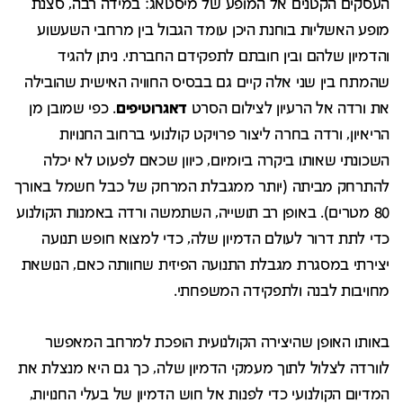
העסקים הקטנים אל המופע של מיסטאג: במידה רבה, סצנת
מופע האשליות בוחנת היכן עומד הגבול בין מרחבי השעשוע
והדמיון שלהם ובין חובתם לתפקידם החברתי. ניתן להגיד
שהמתח בין שני אלה קיים גם בבסיס החוויה האישית שהובילה
את ורדה אל הרעיון לצילום הסרט
דאגרוטיפים
. כפי שמובן מן
הריאיון, ורדה בחרה ליצור פרויקט קולנועי ברחוב החנויות
השכונתי שאותו ביקרה ביומיום, כיוון שכאם לפעוט לא יכלה
להתרחק מביתה (יותר ממגבלת המרחק של כבל חשמל באורך
80 מטרים). באופן רב תושייה, השתמשה ורדה באמנות הקולנוע
כדי לתת דרור לעולם הדמיון שלה, כדי למצוא חופש תנועה
יצירתי במסגרת מגבלת התנועה הפיזית שחוותה כאם, הנושאת
מחויבות לבנה ולתפקידה המשפחתי.
באותו האופן שהיצירה הקולנועית הופכת למרחב המאפשר
לוורדה לצלול לתוך מעמקי הדמיון שלה, כך גם היא מנצלת את
המדיום הקולנועי כדי לפנות אל חוש הדמיון של בעלי החנויות,