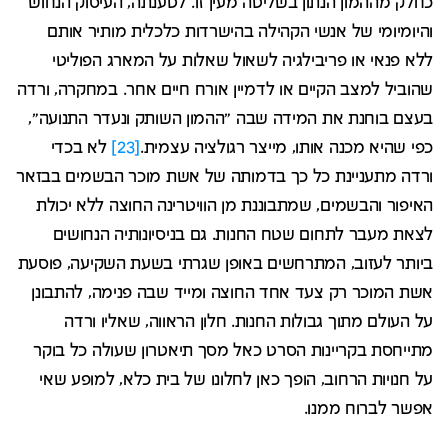
כחלק מההמון הנתון בשליטה מעין זו. לטענתה, העיסוק הנחוש
והיומיומי של אנשי הקהילה בהישרדות כלכלית מותיר אותם
ללא פנאי או פריבילגיה לשאול שאלות על המארג הפוליטי
שהוביל למצב הקיים או לדמיין אורח חיים אחר. במחקרה, ורדה
בעצם בוחנת את המידה שבה "ההמון השותק ונעדר התנועה",
כפי שהיא מכנה אותו, מייצר רגולציה עצמית.
[23]
לא בכדי
ורדה מתעניינת כל כך בדמותה של אשת מוכר הבשמים בבזאר
האיפור והבשמים, שמתבוננת מן הוויטרינה החוצה ללא יכולת
לצאת מעבר לתחום שטח החנות. גם בניסיונותיה הנחושים
ביותר לעזוב, המתרחשים באופן שגרתי בשעת השקיעה, פוסעת
אשת המוכר רק צעד אחד החוצה ומייד שבה פנימה, להתבונן
על העולם מתוך גבולות החנות. חלון הראווה, שאליו ורדה
מתייחסת בקריינות הסרט כאל מסך תיאטרון שעולה כל בוקר
על חנויות הרחוב, הופך כאן לחלונו של בית כלא, למופע שאי
אפשר לברוח ממנו.