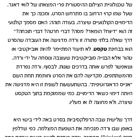
של טכנולוגיית הצילום ההיסטורית פרי המצאתו של לואי דאגר,
שעל שמו קרוי הרחוב בו מתרחש הסרט, ומכנה כך את
הדימויים הקולנועיים שיצרה, בעודה תוהה: האם מסמך קולנועי
זה הוא "דיווח? הומאז'? מסה? דברי חרטה? דברי תוכחה?"
דרך שאלה בלתי פתורה זו ורדה מדגישה את העובדה שהסרט
הוא בבחינת
טקסט
, לא תיעוד המתיימר להיות אובייקטיבי או
טהור אלא הבנייה סובייקטיבית שעוצבה ונוסחה על ידי ורדה,
ושאפשר לפרש אותה בדרכים שונות. לבסוף, ורדה נפרדת
מהמשתתפים, מקדישה להם את הסרט וחותמת תחת השם
"אנייס הדאגרוטיפית". בהשתעשעות לשונית זו היא מדגישה את
היותה דימוי כשאר הדימויים, כמי שממוקמת בתוך הטקסט
שיצרה, ולא מחוצה לו או מעליו.
דרך שלישית שבה הרפלקסיביות בסרט באה לידי ביטוי היא
באופן שבו ורדה מנכיחה את השפעת המצלמה. כפי שדלפין