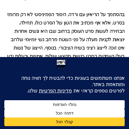
בהסתמך על הריאיון עם ורדה, היסוד הפמיניסטי לא רק מרומז
בסרט, אלא אף מכתיב את הטון של הסרט כולו. תחילה,
הבחירה לעשות סרט העוסק ברחוב שבו היא ונשים אחרות
יוצאות לקניות מעלה על פני השטח מרחב נשי יומיומי שלרוב
אינו זוכה לייצוג רציני בשיח הציבורי. בנוסף, הייצוג של נשות
בעלי העסקים בסרט כנשות מקצוע יעילות, אמינות ובעלות ידע
רב מדגים, לפי בנזה, את התפקיד המרכזי שנשים לקחו בשנות
ה-70 בכלכלה המקומית ובחברה בכלל. ייצוג זה בא בניגוד
לאופן שבו נשים יוצגו בתקשורת באותו עידן – בעיקר בהקשרים
של יופי ופיתוי או של ילודה ומשפחתיות.
[25]
לבסוף, הרצון של
ורדה לעשות סרט שלדבריה "אינו צורה של אונס" – רצון שהיא
מקשרת ישירות להיותה פמיניסטית – מכתיב את האופן שבו
ורדה מתבוננת בבעלי העסקים ברחוב בלי "לצוד" אותם ואת
הבחירות האסתטיות בסרט (לדוגמה, ההימנעות מהשימוש