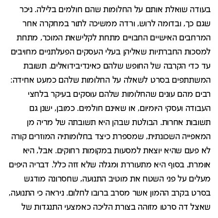
בעודה שואלת אותם על החלומות שהם חולמים בלילה. ניכר
שגם כך, ובדומה לרוש, ורדה ממשיכה לתור במחקרה אחר
המרחבים האישיים החבויים מתחת לקלישאת המוכר, מתחת
למסכות החברתיות שאליהן בעלי העסקים הפעלתניים מחויבים
עד כדי הקרבה של החופש שלהם כאינדיבידואלים. תשובת
המשתתפים בסרט לשאלה על החלומות שלהם כמעט אחידה:
רבים מהם עונים שהחלומות שלהם עוסקים בעיקר בלחצי
העבודה ועסקי היומיום, או שאינם חולמים. כמובן, ישנן גם
תשובות אחרות. הבולטת שבהן היא תשובתה של מריה מן
המאפייה השכונתית, שמספרת כיצד בחלומותיה המוזרים קורה
לא פעם שהיא יוצאת למסעות במקומות רחוקים. אבל, היא
אומרת, בסוף היא מתעוררת ומגלה שלא זזה כלל. דבריה היפים
מעלים על פני השטח את מוטיב התנועה, שחסרונה מודגש
בסרט בקרב ההמון אשר מסרב ברובו לחלום. ניראה כי התנועה,
שאצל דה סרטו מזוהה בצורת הליכה כאמצעי התנגדות של