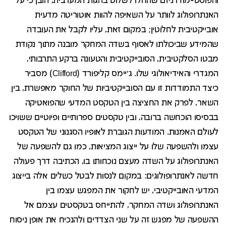
והפוסט-מודרניזם שהחלו לשלוט בהגות המערבית, הובן כי על
האנתרופולוג לוותר על השאיפה להוות אוטוריטה מדעית
אובייקטיבית לחלוטין; במקום זאת, עליו לקבל את העובדה
שהמידע שביכולתו לאסוף בשדה המחקר מובנה מתוך נקודת
מבטו הסלקטיבית, הסובייקטיבית והטעונה ברקע התרבותי,
המגדרי והאידיאולוגי שלו. ג'יימס קליפורד (Clifford) מסביר
כיצד התמודדות זו עם הסובייקטיביות של החוקר מאפשרת, בין
השאר, לפרק את החציצה בין הטקסט המדעי שהפואטיקה
בבסיסו הוכחשה ברובה, ובין טקסטים ספרותיים ופיוטיים ששויכו
לעולם האמנות. המודעות הגוברת לאופיו הסגנוני של הטקסט
עצמו ולהשפעה שלו על ייצוג המציאות, כמו גם להשפעה של
האנתרופולוג על השדה מעצם נוכחותו בו, הכתיבה דרך פעולה
חדשה לאנתרופולוגים: במקום לנסות לבטל כשלים אלה בייצוג
המדעי האובייקטיבי, יש לחקור את המפגש עצמו בין
האנתרופולוג ושדה המחקר, להתייחס בטקסטים עצמם אל
ההשפעה של מפגש זה על שני הצדדים ולהנכיח את אופן ניסוח