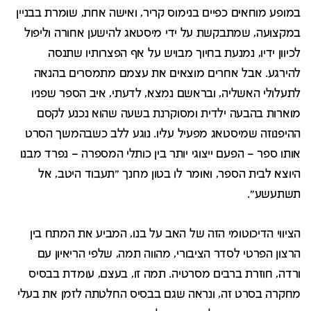
במופע מוחאים כפיים בנימוס קריר, ואישה אחת, שומרת בבניין
במקצועה, שמתבקשת על ידי מיסטאג להישען אחורה וליפול
לכיוון ידיו, נמנעת בחיוך מבויש על אף הפצרותיו שתנסה
להירגע. אבל אחרים מוצאים את עצמם מתמסרים בהנאה
לתעלולי האשליה, ובראשם נמצא, לדעתי, איב הספר שפניו
מוארות בהבעה ילדית ומסוקרנת בשעה שהוא נכנע לקסם
ההיפנוזה שמיסטאג מפעיל עליו. נוגע ללב כשבהמשך הסרט
אותו ספר – הפעם ייצוגי יותר בין כותלי המספרה – נפרד מבנו
היוצא לבית הספר, ואומר לו בטון מחנך "תעבוד היטב, אל
תשתעשע".
הציווי הדיכוטומי הזה של האב על בנו, המביע את המתח בין
הרצון הפרטי לסדר הציבורי, מהווה תמה, שלפי הריאיון עם
ורדה, חוזרת ברבים מסרטיה. תמה זו, בעצם, עומדת בבסיס
מחקרה בסרט זה, ונראה שגם בבסיס החלטתה לזמן את בעלי