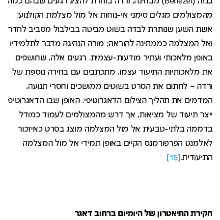
בנזה (Bénézet) מבחינה, ורדה בוחרת להציג רגעים שבהם כמה
מהמצולמים מגלים סימני אי-נוחות אל מול מצלמת הקולנוע:
אשת השען שנותרת לבדה בשוט מביטה בבילבול מסביב לחדר
ואל המצלמה כממתינה להוראה; מורה הנהיגה מדבר לתלמידיו
באופן מלאכותי ועתיר מודעות-עצמית. רגעים אלה, שחושפים
את מלאכותיות התיעוד עצמו, מתכתבים עם בחירה נוספת של
ורדה – לחתום את הסרט בשוטים ממושכים וחסרי תנועה,
המדמים את תהליך הצילום הדאגרוטיפי. האופן שבו הדאגרוטיפ
ייצר תיעוד של מציאות, אך דרש מהמצולמים לעמוד כמודל
בדממה בלתי-טבעית אל מול המצלמה מוצג בסרט כאיזכור
לאלמנט הפרפורמנס הקיים באופן תמידי אל מול המצלמה
התיעודית.
[15]
חקירת התיאטרון של היומיום ברחוב דאגר