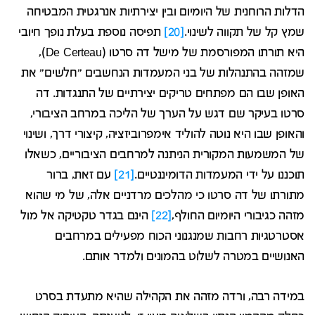
הדלות הרוחנית של היומיום ובין יצירתיות אנרגטית המבטיחה
שמץ קל של תקווה לשינוי.
[20]
תפיסה נוספת בעלת נופך חיובי
היא תורתו המפורסמת של מישל דה סרטו (De Certeau),
שמזהה בהתנהלות של בני המעמדות הנחשבים "חלשים" את
האופן שבו הם מפתחים טריקים יצירתיים של התנגדות. דה
סרטו בעיקר שם דגש על הערך של הליכה במרחב הציבורי,
והאופן שבו היא נוטה להוליד אימפרוביזציה, קיצורי דרך, ושינוי
של המשמעות המקורית הניתנה למרחבים הציבוריים, כשאלו
תוכננו על ידי המעמדות הדומיננטיים.
[21]
עם זאת, ברור
מתורתו של דה סרטו כי מהלכים מרדניים אלה, של מי שהוא
מזהה כגיבורי היומיום החולף,
[22]
הינם בגדר טקטיקה אל מול
אסטרטגיות רחבות שמנגנוני הכוח מפעילים במרחבים
האנושיים במטרה לשלוט בהמונים ולמדר אותם.
במידה רבה, ורדה מזהה את הקהילה שהיא מתעדת בסרט