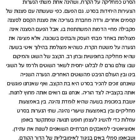
הסרט כמחליקה על הקרח, ושהינה אחת משתי הנערות
הצעירות היחידות בסרט. גם הפעם, כפי שעשתה עם סצנות של
קסמים אחרים, ורדה מחברת בעריכה את סצנת הקסם לסצנה
מקבילה מחיי הדמות המשתתפת בו, אבל הפעם הסצנה אינה
מצולמת באחד מבתי העסק והבתים בשכונה, אלא מציגה את
הנערה על משטח הקרח, כשהיא מצולמת בהילוך איטי בשעה
שהיא מחליקה בחופשיות ובחן רב. הקצב של השוט והמיקום
שבו צולם גורם לו לבלוט יחסית לשאר השוטים ולרמז על השוני
בינו ובין העולם הניבט מהשוטים האחרים. הנערה השנייה
שאנחנו זוכים להכיר בסרט היא בת הקצב, ואף שאנחנו פוגשים
אותה בקצבייה לצד הוריה, אנחנו גם רואים אותה מחוץ לחנות,
יושבת במכונית בשעה שהיא לומדת נהיגה. בין באמצעות
מחליקיים ובין באמצעות שיעורי נהיגה, שתי הנערות בסרט
עמלות כדי להשיג לעצמן חופש תנועה שמתקשר באופן
אסוציאטיבי למאבקים חברתיים השואפים לשנות את עתידן,
ושבאופן סמלי באים בניגוד לאימוביליות של הדור הקודם.