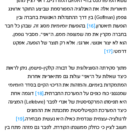
נושא הפרפורמנס בחיי היומיום המודרניים. ראוי לציין מתוך
תיאוריות אלה את האנלוגיה המפורסמת שביצע החוקר ארווינג
גופמן (Goffman) בין דרך ההתנהלות האנושית בחברה ובין
הופעות תיאטרון.
[16]
בהופעות יומיומיות מסוג זה, שבהן כל חבר
בחברה מקרין את מה שמצופה ממנו, ה"אני", מסביר גופמן,
הוא לא יצור אנושי, אורגני, אלא רק תוצר של הופעה, אפקט
דרמטי.
[17]
מתוך סקירתה הסוציולוגית של דבורה קלקין-פישמן, ניתן לראות
כיצד שאלות על ה"אני" עולות גם מתיאוריות אחרות
המתמקדות ביומיום, והמזהות את הדיכוי הקיים בסדר היומיומי
שמנגנוני כוח כופים על המערכת החברתית.
[18]
דוגמה אחת
היא תפיסתו המרקסיסטית של אנרי לפבר (Lefebvre) המציגה
כיצד המערכת הקפיטליסטית מתכנתת את ההמונים
לרגולציה-עצמית שנדמית כאילו היא נעשית מבחירה.
[19]
חשוב לציין כי כחלק ממשנתו הקודרת, לפבר גם מזהה מתח בין