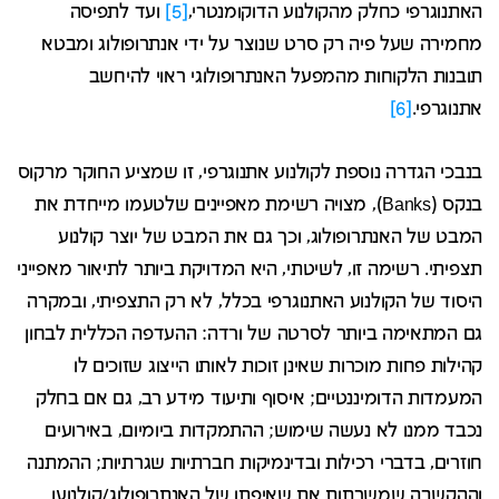
האתנוגרפי כחלק מהקולנוע הדוקומנטרי,
[5]
ועד לתפיסה
מחמירה שעל פיה רק סרט שנוצר על ידי אנתרופולוג ומבטא
תובנות הלקוחות מהמפעל האנתרופולוגי ראוי להיחשב
אתנוגרפי.
[6]
בנבכי הגדרה נוספת לקולנוע אתנוגרפי, זו שמציע החוקר מרקוס
בנקס (Banks), מצויה רשימת מאפיינים שלטעמו מייחדת את
המבט של האנתרופולוג, וכך גם את המבט של יוצר קולנוע
תצפיתי. רשימה זו, לשיטתי, היא המדויקת ביותר לתיאור מאפייני
היסוד של הקולנוע האתנוגרפי בכלל, לא רק התצפיתי, ובמקרה
גם המתאימה ביותר לסרטה של ורדה: ההעדפה הכללית לבחון
קהילות פחות מוכרות שאינן זוכות לאותו הייצוג שזוכים לו
המעמדות הדומיננטיים; איסוף ותיעוד מידע רב, גם אם בחלק
נכבד ממנו לא נעשה שימוש; ההתמקדות ביומיום, באירועים
חוזרים, בדברי רכילות ובדינמיקות חברתיות שגרתיות; ההמתנה
וההקשבה שמשרתות את שאיפתו של האנתרופולוג/קולנוען