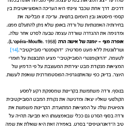
שלה על ייצוג המציאות בסרט עצמו, ואף מנכיחה אותה בכמה
דרכים. דרך אחת שכבר ציינתי היא העריכה האסוציאטיבית בין
קסמי מיסטאג ובין היומיום בחנויות. עריכה זו מבליטה את
בחירותיה האמנותיות של ורדה באופן שלא ניתן להתעלם ממנו,
ומדגימה את ההגדרה שוורדה עצמה טבעה לסרט אחר שלה,
אופרה מוף – יומנה של אישה הרה
(
L'opéra-Mouffe
, 1958),
ושרלוונטית ללא מעט מסרטיה: "דוקומנטרי סובייקטיבי".
[14]
לטעמה, "הדוקומנטרי הסובייקטיבי" מציע התבוננות על חומרי
המציאות מנקודת מבט יצירתית המעוצבת על פי הדמיון של
היוצר, בדיוק כפי שהאתנוגרפיה הפוסטמודרנית שואפת לעשות.
בנוסף, ורדה משתמשת בקריינות שמספקת רקע למסע
הקולנועי שאליו יצאה ומדגישה את נקודת המבט הסובייקטיבית
והפיוטית שלה על המציאות המתועדת. הקריינות משמשת את
ורדה בסוף הסרט גם ככלי שבאמצעותו היא מביעה תהייה על
טיב ה"דאגרוטיפים" בסרט. באמירה זאת היא שואלת את שמה