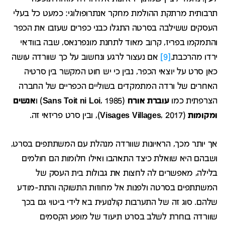
תרבותית מרתקת ההולמת מחקר אנתרופולוגי: כמעט כל בעלי
העסקים ששילבה בסרטה התגלו כבני כפרים שעזבו את הכפר
והתמקמו בפריז, קרוב מאוד לתחנת מונפרנאס, שבה בוודאי
ירדו מהרכבת.
[9]
אם נעצור לרגע ונחשוב על כך שוורדה עושה
כאן סרט על יוצאי הכפר, נבין כי יש חוט המקשר בין סרטיה
האחרים של ורדה המתמקדים בשוליים הכפריים של החברה
הצרפתית כמו
עוברת אורח
(
, 1985) ו
Sans Toit ni Loi
אנשים
ומקומות
(
, 2017), ובין סרט פריזאי זה.
Visages Villages
אך יותר מכך, הראיונות שוורדה מנהלת עם המשתתפים בסרט,
ושבהם היא שואלת כיצד התאהבו ואילו חלומות הם חולמים
בלילה, מאפשרים לה לחצות את גבולות בית העסק של
המשתתפים בסרטה ולפנות אל מחוזות התשוקה והתת-מודע
שלהם. סוג זה של התערבות קולנועית בא לידי ביטוי גם בכך
שוורדה בוחרת לשלב בסרט תיעוד של מופע הקסמים