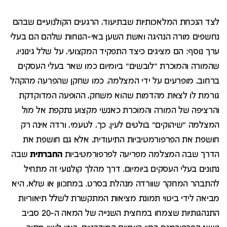
לצד הנכחת המלאכותיות שבתיעוד, הרגעים הקולנועיים שבהם
נחשפים מורה הנהיגה ואשת השען באי-הנוחות שלהם הם בעלי
ערך נוסף: הם מציגים כיצד התפקיד המקצועי, על שלל גינוניו,
שהמורה והמוכרת "לובשים" ביומיום כמו שאר בעלי העסקים
ברחוב, מופרעים על ידי המצלמה. כמו שחקן שהפרעה מהקהל
גורמת לו לצאת מהדמות שהוא משחק, ההופעה המדוקדקת
והרציפה של המורה והמוכרת כאנשי מקצוע נתקפת אל מול
המצלמה "שיהוקים" בולטים לעין. כך, לטעמי, ורדה אינה רק
חושפת את הפרפורמטיביות התיעודית, אלא גם חושפת את
הדרך שבה המצלמה מפריעה לפרפורמטיביות
החברתית
שבה
נתונים בעלי העסקים ביומיום. דרך מהלך קולנועי זה מתחיל
להתבהר המחקר שוורדה מנהלת בסרט. במתכוון או שלא, היא
מביאה לידי ביטוי תמונת מציאות המתקשרת לשלל תיאוריות
התנהגותיות שצמחו במחצית השנייה של המאה ה-20 סביב