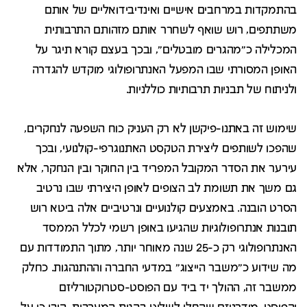
בהתמקדות במרחבים אישיים ואינדיבידואליים של אותם
משתתפים, רוש שואף לשחרר אותם מזהותם התרבותית
המכלילה כ"מהגרים מובטלים", ובכך בעצם קורא תיגר על
האופן המסורתי שבו המפעל האנתרופולוגי מוקדש להגדרה
ולניתוח של תבניות תרבותיות כוללניות.
שימוש זה באתנו-פיקשן לא רק העניק כוח השפעה לנחקרים,
שהפכו לשותפים ליצירת הטקסט האתנוגרפי-קולנועי, ובכך
עירער את הסדר המקובל המפריד בין החוקר ובין הנחקר, אלא
גם משך את תשומת לב הצופים לאופן היצירתי שבו נרטיב
הסרט הובנה. באמצעים קולנועיים ונרטיביים אלה ביטא רוש
תובנות אנתרופולוגיות שהגיעו באופן רשמי לכלל הממסד
האנתרופולוגי רק כ-25 שנה מאוחר יותר, מתוך התמודדות עם
מה שידוע כ"משבר הייצוג" במדעי החברה וההתנהגות. כחלק
ממשבר זה, ההולך יד ביד עם הפוסט-סטרוקטורליזם