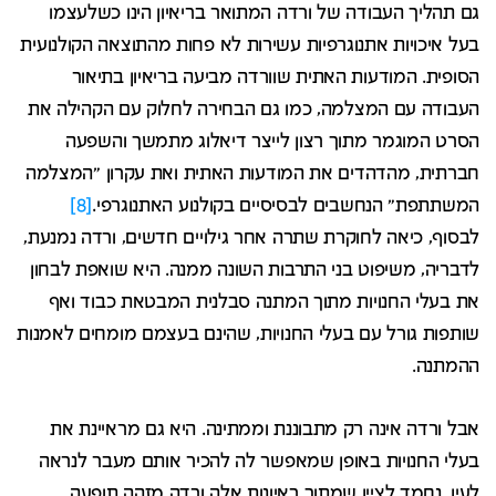
גם תהליך העבודה של ורדה המתואר בריאיון הינו כשלעצמו
בעל איכויות אתנוגרפיות עשירות לא פחות מהתוצאה הקולנועית
הסופית. המודעות האתית שוורדה מביעה בריאיון בתיאור
העבודה עם המצלמה, כמו גם הבחירה לחלוק עם הקהילה את
הסרט המוגמר מתוך רצון לייצר דיאלוג מתמשך והשפעה
חברתית, מהדהדים את המודעות האתית ואת עקרון "המצלמה
המשתתפת" הנחשבים לבסיסיים בקולנוע האתנוגרפי.
[8]
לבסוף, כיאה לחוקרת שתרה אחר גילויים חדשים, ורדה נמנעת,
לדבריה, משיפוט בני התרבות השונה ממנה. היא שואפת לבחון
את בעלי החנויות מתוך המתנה סבלנית המבטאת כבוד ואף
שותפות גורל עם בעלי החנויות, שהינם בעצמם מומחים לאמנות
ההמתנה.
אבל ורדה אינה רק מתבוננת וממתינה. היא גם מראיינת את
בעלי החנויות באופן שמאפשר לה להכיר אותם מעבר לנראה
לעין. נחמד לציין שמתוך ראיונות אלה ורדה מזהה תופעה