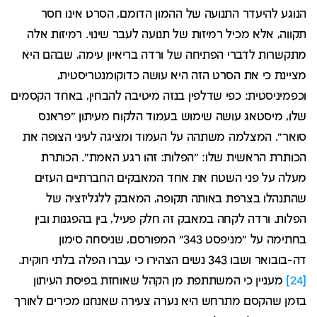
הנוגע להיעדר התנועה של ההמון הדומם, הסרט אינו חסר
תקווה, אלא מכיל רמיזות של תנועה לעבר שינוי. רמיזות אלה
מתקשרות לדברי הפתיחה של ורדה בריאיון עימה, שבהם היא
מציינת כי את הסרט הזה היא עושה כדוקומנטריסטית,
וכפמיניסטית: כפי שדלפין בנזה מיטיבה להבחין, באחד הקסמים
שלו, מיסטאג עושה שימוש בעמוד הלקוח מעיתון "פראנס
סואר". המצלמה משתהה על העמוד ומציגה לעיני הצופה את
הכותרת הראשית שלו: "הפלות: זהו רגע האמת". הכותרת
מעלה על פני השטח את אחד המאבקים החברתיים העזים
שהתנהלו בצרפת באותה תקופה, המאבק ללגליזציה של
הפלות. ורדה לקחה במאבק זה חלק פעיל, בין בהפגנות ובין
בחתימה על "מניפסט 343" המפורסם, שניסחה סימון
דה-בובואר ושבו 343 נשים הצהירו כי עברו הפלה בלתי חוקית.
[24]
מעניין כי המשתתפת מן הקהל שאוחזת בפיסת העיתון
בזמן שהקסם מתרחש היא נערה צעירה שאנחנו מכירים לאורך