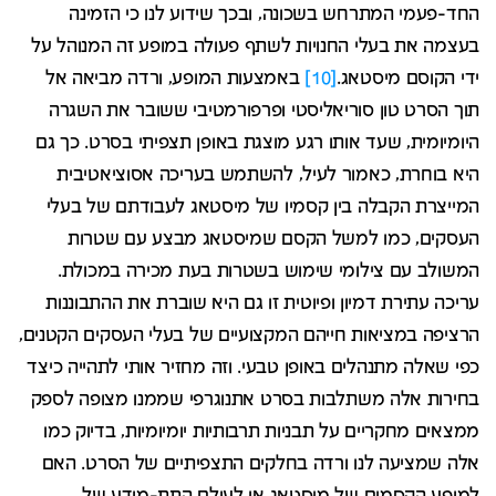
החד-פעמי המתרחש בשכונה, ובכך שידוע לנו כי הזמינה
בעצמה את בעלי החנויות לשתף פעולה במופע זה המנוהל על
ידי הקוסם מיסטאג.
[10]
באמצעות המופע, ורדה מביאה אל
תוך הסרט טון סוריאליסטי ופרפורמטיבי ששובר את השגרה
היומיומית, שעד אותו רגע מוצגת באופן תצפיתי בסרט. כך גם
היא בוחרת, כאמור לעיל, להשתמש בעריכה אסוציאטיבית
המייצרת הקבלה בין קסמיו של מיסטאג לעבודתם של בעלי
העסקים, כמו למשל הקסם שמיסטאג מבצע עם שטרות
המשולב עם צילומי שימוש בשטרות בעת מכירה במכולת.
עריכה עתירת דמיון ופיוטית זו גם היא שוברת את ההתבוננות
הרציפה במציאות חייהם המקצועיים של בעלי העסקים הקטנים,
כפי שאלה מתנהלים באופן טבעי. וזה מחזיר אותי לתהייה כיצד
בחירות אלה משתלבות בסרט אתנוגרפי שממנו מצופה לספק
ממצאים מחקריים על תבניות תרבותיות יומיומיות, בדיוק כמו
אלה שמציעה לנו ורדה בחלקים התצפיתיים של הסרט. האם