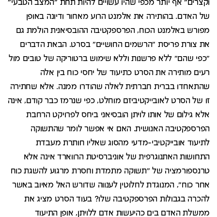
וקצרים" אף יותר מכפי שהיו עשויים להיות תחת "המצב הטבעי"
של האדם. בהותירה את אלמנט הרוע מאחור ודיונה באופן
מפורש באלמנט הכוח, הפרספקטיבה ההובסיאנית הולמת גם
את צורת פריסת "הרשמים החושיים" בסרט. הבאת הדברים
"כפי שהם" ללא פרשנות וללא שימוש ברטוריקה של טובים מול
רעים מותירה את הסרט כתיעוד של יחסי כוח בין אלה
שהתאחדו בברית חברתית לאלה שהודרו ממנה. אלא שחתירה
זו של הסרט לאובייקטיביזם מוחלט, כפי שנרמז כבר קודם, אינה
אלא גילום של אותו לויתן הובסיאני ביחס לפרויקט הרחבת
הפרספקטיבה האנושית. האם אי אפשר לומר שהתשוקה
לתיעוד אובייקטיבי-מדעי מהסוג שאליו חותרת מעבדת
התחושות האתנוגרפית של אוניברסיטת הרווארד אינה אלא
טרנספורמציה של "תשוקה מתמדת וחסרת מרגוע להשגת כוח
אחר כוח", המנוגדת לחלוטין לענווה שדורש האל מאיוב באשר
להכרה בגבולות הפרספקטיבה שלו? בעוד הסרט מציג את
ממשלת האדם בים כהיעשות אדם ללויתן, אופן התיעוד