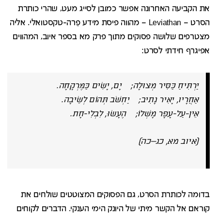
את הקביעה האחרונה אפשר כמובן לסייג מעט, שהרי כותרת
הסרט –
Leviathan
– מהווה פיסת מידע פַרה-טקסטואלי. אליה
מצטרפים שלושה פסוקים מתוך פרק מא בספר איוב, המהווים
אפיגרף חידתי לסרט:
יַרְתִּיחַ כַּסִּיר מְצוּלָה; יָם, יָשִׂים כַּמֶּרְקָחָה
.
אַחֲרָיו, יָאִיר נָתִיב; יַחְשֹׁב תְּהוֹם לְשֵׂיבָה
.
אֵין-עַל-עָפָר מָשְׁלוֹ; הֶעָשׂוּ, לִבְלִי-חָת
.
(איוב מא, כג–כה)
בדומה לכותרת הסרט, גם הפסוקים המצוטטים שולחים את
קוראם אל הקשר מיתי של היונק הימי הענקי. הדברים לקוחים