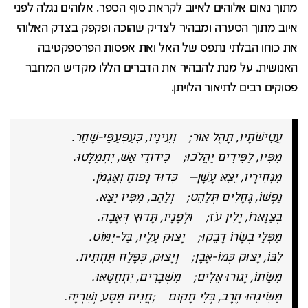
מתוך נאום אלוהים לאיוב לקראת סוף הספר. אלוהים נגלה לפני
איוב מתוך הסערה ומבהיר לצדיק שהוכה ופקפק בצדק האלוהי
את כוחו הבלתי נתפס של האל ואת אפסות הפרספקטיבה
האנושית. על מנת להבהיר את הדברים הללו מקדיש המחבר
פסוקים רבים לתיאור הלויתן.
עֲטִישֹׁתָיו, תָּהֶל אוֹר; וְעֵינָיו, כְּעַפְעַפֵּי-שָׁחַר
.
מִפִּיו, לַפִּידִים יַהֲלֹכוּ; כִּידוֹדֵי אֵשׁ, יִתְמַלָּטוּ
.
מִנְּחִירָיו, יֵצֵא עָשָׁן– כְּדוּד נָפוּחַ וְאַגְמֹן
.
נַפְשׁוֹ, גֶּחָלִים תְּלַהֵט; וְלַהַב, מִפִּיו יֵצֵא
.
בְּצַוָּארוֹ, יָלִין עֹז; וּלְפָנָיו, תָּדוּץ דְּאָבָה
.
מַפְּלֵי בְשָׂרוֹ דָבֵקוּ; יָצוּק עָלָיו, בַּל-יִמּוֹט
.
לִבּוֹ, יָצוּק כְּמוֹ-אָבֶן; וְיָצוּק, כְּפֶלַח תַּחְתִּית
.
מִשֵּׂתוֹ, יָגוּרוּ אֵלִים; מִשְּׁבָרִים, יִתְחַטָּאוּ
.
מַשִּׂיגֵהוּ חֶרֶב, בְּלִי תָקוּם
;
חֲנִית מַסָּע וְשִׁרְיָה
.