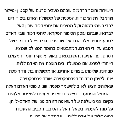
הישירות וחוסר הרחמים שבהם מעביר סרטם של קסטיין-טיילור
ופראבל את האכזריות המכנית של ממשלת האדם ביצורי הים
לכדי רשמי תמונה וקול ממירים את יחסי הכוח שבין האל
לברואיו, שבהם עוסק הסיפור המקראי, ליחסי הכוח שבין האדם
לטבע. יחסים אלה הם בעלי שני פנים: פני הניצול החומרי של
הטבע על ידי האדם, המתבטאים בחומר המצולם שמציג
הסרט, ופני התיעוד, המתבטאים באופן איסוף החומר המצולם
הייחודי לסרט. אם ממשלתו בים הופכת את האדם ללויתן
מבחינת שליטתו ביצורים אחרים, אז ממשלתו בתיעוד הופכת
אותו ללויתן מבחינת הפרספקטיבה. אותה פרספקטיבה
שאלוהים הציע לאיוב להישמר מפניה. שני טיפוסי האדם האלה
– המנצל והמתעד – מייצגים שאיפה אנושית לשליטה אלוהית
בקיום. פני כישלונה של השאיפה הזו הם פניו של האדם-לויתן.
על מנת להעמיק בשאלות אלה, הסובבות סביב ההיעשות
הסימבולית של אדם ללויתן, יש לחדור אל הרשת