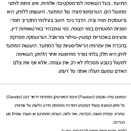
התיעוד, בעל השאיפה לפרספקטיבה אלוהית, אינו פחות לויתני
ממושל הים. הטרנספורמציה של המתעד, היעשותו ללויתן, היא
גרוטסקית מניה וביה. הדבר ניכר היטב בצילומי התקריב חסרי
הפניות המוטחים בפני הצופה. כפי שמבהיר בווירטואוזיות דיין,
ומציגים באכזריות קסטיין-טיילור ופראבל, הגרוטסקה מפרקת
בהכרח את יומרותיו הריאליסטיות של המתעד. היעשות המתעד
לויתן היא חלק בלתי נפרד מחיפושיו אחר הלויתן. השאיפה
למשול בטבע מסכלת לא רק את עצמה, אלא אף את צלם
האדם שפעם העלה אותה על דעתו.
במושג פַרה-טקסט (
Paratext
) מכנה תאורטיקן הספרות ז'ראר ז'נט (
Genette
)
1
כל סימן הנמצא בשולי הטקסט המרכזי והמספק מידע כלשהו על אודותיו:
כותרת, כותרת משנה, הקדמה, איור נלווה, הערות המתרגם או העורך ואפילו סוג
הכריכה.