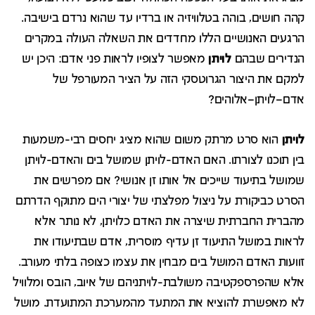
קהה חושים, בוהה בטלוויזיה או ברדיו עד שהוא נרדם בישיבה.
הרגעים האנושיים הללו מחדדים את השאלה העולה במקרים
הנדירים שבהם
לויתן
מאפשר לצופיו לראות פני אדם: היכן יש
למקם את היצור הגרוטסקי הזה על הציר המעורפל של
אדם–לויתן–אלוהים?
לויתן
הוא סרט מרתק משום שהוא מציג יחסים רבי-משמעות
בין תוכנו לצורתו. האם האדם-לויתן שמושל בים והאדם-לויתן
שמושל בתיעוד שייכים אל אותו זן אנושי? אם מפרשים את
הסרט כביקורת על ניצול מפלצתי של יצורי הים מתוקף הדרתם
מהברית החברתית שיצרה את האדם כלויתן, לא נותר אלא
לראות במושל התיעוד זן עדיף מוסרית, אדם שבתיעודו את
זוועות האדם המושל בים מבחין את עצמו כצופה בלתי מעורב.
אלא שהפרספקטיבה משולבת-לויתניהם של איוב, הובס ומלוויל
לא מאפשרת להוציא את המתעד מהמערכת המתועדת. מושל