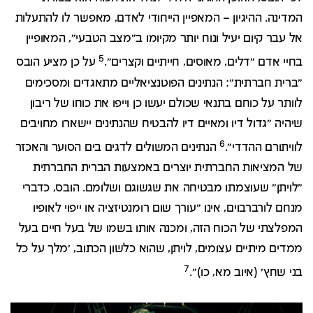
המדינה. ההיגיון – המאפיין הייחודי לאדם, מאפשר לו להתעלות
אל עבר קיום יעיל ונוח יותר מקיומו ב"מצב הטבעי", המאופיין
5
בחיי אדם "דלים, מאוסים, חייתיים וקצרים".
על כן מציע הובס
"ברית חברתית": הנתינים הפוטנציאליים מתאגדים ומסכימים
לוותר על כוחם בתנאי שכולם יעשו כן וייפו את כוחו של ריבון
שיהיה "גדול דיו ומאיים דיו להבטיח שהנתינים יישארו מחויבים
6
לוויתורם ההדדי".
הנתינים המשולים לדגים בים הסוער והאכזר
של המציאות החברתית יוצרים באמצעות הברית החברתית
"לויתן" שעוצמתו מבטיחה את שגשוגם ושלומם. הובס, כדברי
מנחם לורברבוים, אינו "עורך שום רומנטיזציה או ייפוי לאופיו
המפלצתי של הכוח הזה, ומכנה אותו בשמו של בעל חיים בעל
ממדים מיתיים עצומים, לויתן, שהוא כלשון הכתוב, 'מלך על כל
7
בני שחץ' (איוב מא, כו)".