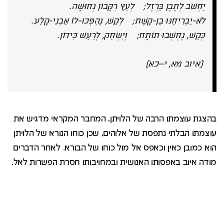
יַחְשֹׁב לְתֶבֶן בַּרְזֶל; לְעֵץ רִקָּבוֹן נְחוּשָׁה
.
לֹא-יַבְרִיחֶנּוּ בֶן-קָשֶׁת; לְקַשׁ, נֶהְפְּכוּ-לוֹ אַבְנֵי-קָלַע
.
כְּקַשׁ, נֶחְשְׁבוּ תוֹתָח; וְיִשְׂחַק, לְרַעַשׁ כִּידוֹן
.
(איוב מא, י–כא)
בהצגת עוצמתו הרבה של הלויתן, המחבר המקראי מדגיש את
עוצמתו הבלתי נתפסת של אלוהים, שכן כוחו הנורא של הלויתן
הוא כמובן כאין וכאפס אל מול כוחו של הבורא. לאחר הדברים
מודה איוב באפסותו האנושית ובמחויבותו חסרת הפשרות לאל.