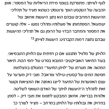
לגוף לווייתני, מתפרקת בנוסף מידת הריאליות של המספר
;
אופן
ההבעה של הטקסט הופך גרוטסקי כשהוא מעיד על תהליכי
ההיעשות המרובים שבהם הוא נתון: היעשות אחאב של
ישמעאל, הספתחותו אל פעולותיו ומהלכי נפשו – אלה קושרים
את המספר והמחבר הבדוי של הרומן גם אל תהליכי ההיעשות
13
שבהם נתונה דמות הקברניט: היעשות לווייתן.
הלויתן של מלוויל מתנגש אם כן חזיתית עם הלויתן ההובסיאני.
בעוד התיאור האובייקטיבי המובא בסרט של יחסי הכוח, תיאור
המהווה את מטרתו של "לויתן התיעוד" המגולם במצלמות
חסינות המים של קסטיין-טיילור ופראבל, מובי דיק מערער על
עצם האפשרות של התיעוד לייצג נאמנה את המציאות וקושר
זאת לתהליך ה"היעשות לויתן" של האדם השואף לשליטה
אלוהית בבריאה. אחאב המבקש לתפוס את מובי דיק – לסמן
במדויק את גבולותיו של הלויתן במרחב – מצייר לצורך כך