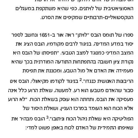
האסוציאטיבית של לויתנים, כפי שהיא משתקפת במעגלים
הטקסטואליים-תרבותיים שמקיפים את הסרט.
ספרו של תומס הובס "לויתן" ראה אור ב-1651 ונחשב לספר
יסוד במדע המדינה. בניגוד לרבים מקודמיו, הובס הציג את
המצב המדיני כמנוגד למצב הטבעי. "תפיסתו של הובס היא
נקודת ציון חשובה בהתפתחות התודעה המודרנית בכך שהיא
מעמידה את האדם אל מול הטבע, ומכוננת את תפיסת
2
הריבונות האנושית כנגדו".
בניגוד לקודמו מקיאוולי, הובס אינו
סבור שהאדם מטבעו הוא רע. למעשה, שאלת הרוע כלל אינה
מעסיקה את הובס, ותחתה הוא עוסק בשאלת הכוח. "לא הרוע
אלא הכוח הוא העומד במרכז העניין, ושאלת היסוד של
3
הפוליטיקה היא שאלת ניהול הכוח וניתובו".
הובס מבהיר את
שאיפתו התמידית של האדם לכוח באופן פשוט למדי: