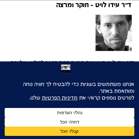
ד"ר עידו לויט - חוקר ומרצה
ד"ר עידו לויט הוא עמית הוראה בבית הספר לקולנוע וטלוויזיה
ע"ש טיש באוניברסיטת תל אביב, שם הוא מלמד קורסים
העוסקים בקולנוע גרמני, סאונד בקולנוע ותיאוריות קולנועיות.
עידו הוא עורך שותף...
קרא עוד
להורדת המאמר ב-pdf