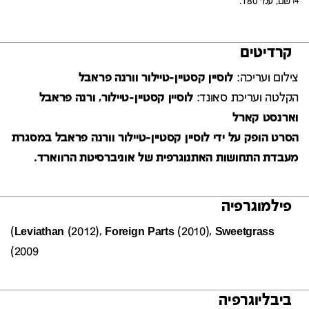
שם, עמ' 180.
14
קרדיטים
צילום ועריכה:
לוסיין קסטיין-טיילור וורנה פראבל
הקלטה ועריכת סאונד:
לוסיין קסטיין-טיילור, ורנה פראבל
וארנסט קארל
הסרט הופק על ידי לוסיין קסטיין-טיילור וורנה פראבל במסגרת
מעבדת התחושות האתנוגרפית של אוניברסיטת הרווארד.
פילמוגרפיה
(
Leviathan
(2012),
Foreign Parts
(2010),
Sweetgrass
(2009
ביבליוגרפיה