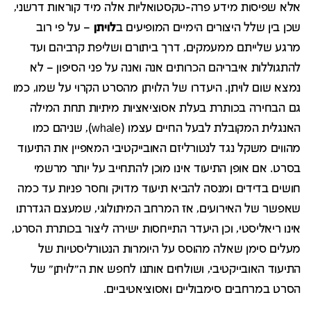
אלא שפיסות מידע פרה-טקסטואליות אלה מיד קוראות דרשני,
שכן בין שלל היצורים הימיים המופיעים ב
לויתן
– על פי רוב
מרגע שלייתם ממעמקים, דרך ביתורם ושליפת קרביהם ועד
להתגוללות איבריהם הכרותים אנה ואנה על פני הסיפון – לא
נמצא שום לויתן. היעדרו של הלויתן מהסרט הקרוי על שמו, כמו
גם הבחירה בכותרת בעלת אסוציאציות מיתיות תחת המילה
האנגלית המקובלת לבעל החיים עצמו (
whale
), שניהם כמו
מהווים משקל נגד לנטורליזם האובייקטיבי המאפיין את התיעוד
בסרט. אם אופן התיעוד אינו מוכן להתחייב על יותר מרשמי
חושים בדידים ומנסה להביא תיעוד מדויק וחסר פניות עד כמה
שאפשר של האירועים, אז המרחב המיתולוגי, שמעצם הגדרתו
אינו ריאליסטי, וכן היעדר התייחסות ישירה ליצור בכותרת הסרט,
מעלים סימן שאלה מהוסס על היומרות הנטורליסטיות של
התיעוד האובייקטיבי, ושולחים אותנו לחפש את ה"לויתן" של
הסרט במרחבים סימבוליים ואסוציאטיביים.