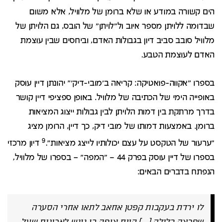
הים קשורה במודע או שלא ברומן של מלוויל, אלא משום
שבדומה ללויתן מספר איוב ול"לויתן" של הובס, גם הלויתן של
מלוויל סובב סביב דיון בגבולות האדם, וביחסים שבין עוצמת
האדם לעוצמת הטבע.
בספרו "אקווה-פואטיקה: קריאה ב'מובי-דיק'" יהונתן דיין עוסק
באופייה הימי של הכתיבה של מלוויל. באופן ספציפי דיין קושר
בדרך מרתקת בין דמות הלויתן לבין גבולות ייצוג המציאות
ברומן. באמצעות דמותו של מובי דיק, כך דיין, הרומן מציג
9
"ערעור של הטקסט על עצם יכולותיו לייצג מציאות".
דיון מרכזי
בספרו של דיין עוסק בפרק 44 – "המפה" – בספרו של מלוויל,
הנפתח בדברים הבאים:
לו ירדת בעקבות קפטן אחאב לתאו אחרי הסערה