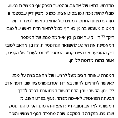
מתרחש בתאו של אחאב, ובהמשך הפרק אף במצולות נפשו,
מבלי להיות נוכח גופו בסיטואציה. כמו כן מציין דיין שבסצנה זו
מודגש מצחו החרוש קמטים של אחאב כאשר "מצח חרוש
קמטים משמש ברומן כצירוף כבול לתאור חזית ראשו של מובי
12
דיק".
דיין קושר אם כן בין אי-המהימנות של המספר
המאפיינת את הקטע להשוואה הגרוטסקית הזו בין אחאב למובי
דיק המופיעה אף היא בקטע. המספר "נכנס לעורו" של הקפטן,
אשר בתורו מדומה ללויתן.
המנורה שאותה הציב מעל לראשו של אחאב באה על מנת
לאפשר לקוראים לחזות באירוע הטרנספורמציה שבו הופך אדם
ללווייתן. הקשר שבין ההתרחשות המתוארת בפרק לדרך
הבעתה הפואטית, לאי-מהימנותה, נעוץ בפרט האנטומי
המשותף לאחאב ומובי-דיק: המצח-הקמוט, הפרט הגרוטסקי
שבגופם. בנקודה זו בטקסט שבה מתפרק הגוף האנושי והופך