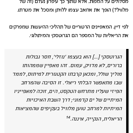
מסלולים על המפות, אלא שתוך כך עיפרון נעלם (זה של
מלוויל?) הופך את אחאב עצמו ללויתן ומסכל את מטרתו.
לפי דיין, המאפיינים הרטוריים של תהליכי ההיעשות שמפרקים
את הריאליות של המספר הם הגרוטסקי והמיתולוגי.
הגרוטסקי […] הוא בעצמו 'נוזלי', חסר גבולות
ברורים, לא מדויק, עמום. זהו מאפיין שממהותו
מוליך שולל, ומכאן קרבתו הקטגורית למיתוס, לממד
שבו מתאפשר הבלתי ריאלי. זו הסיבה שהמרחב
הפיזי שעליו מתרחש הטקסט, הים, זוכה למאפייניו
המיתיים של ים קדמוני
;
דרך השבת האיכויות
המיתיות למרחב טוען מלוויל בעקיפים שהמציאות
14
הריאלית, הנקייה, איננה.