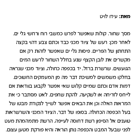
מאת:
עידו לויט
מסך שחור. קולות שאפשר לפרש כמשבי רוח ורחשי גלי ים.
לאחר מכן: רעש של ציוד מכני כבד וכתם צבע דהוי בקצה
התחתון של הפריים. פיסות גלי ים שאפשר לזהות רק אם
מקשרים את לובן הקצף שנע בחלל השחור לרעש המים
הגועשים. שרשרת ברזל, יד בכפפה כחולה, וציוד מכני שנראה
בחלקו משמשים למשיכת דבר מה מן המעמקים החשוכים.
דמות אדם וכתם שמיים קלוש שאי אפשר לקבוע בוודאות אם
לייחס לזריחה או לשקיעה. להקת שחפים. לאט מסתבר כי את
המראות האלה וכן את הבאים אפשר לשייך לנקודת מבטו של
בעל הכפפה הכחולה. בסופו של דבר, הציוד המכני והשרשראות
טוענים אל הסיפון רשת דחוסה לעייפה. הרשת מתמהמהת מעט
לפני שבעל המבט והכפפה נותן הוראה והיא פורקת מטען עצום.