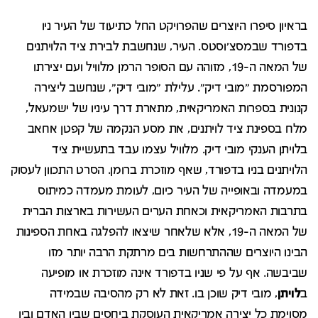
בראיון סיפרו היוצרים שהפרויקט החל כתיעוד של העיר ניו
בדפורד שבמסצ'וסטס. העיר, שנחשבת לבירת ציד הלויתנים
של המאה ה-19, מזוהה עם הסופר הרמן מלוויל ועם יצירתו
המפורסמת "מובי דיק". עלילת "מובי דיק", שנחשב ליצירה
קנונית בספרות האמריקאית, מתארת דרך עיניו של ישמעאל,
מלח בספינת ציד לויתנים, את מסע הנקמה של קפטן אחאב
בלויתן הענקי מובי דיק. מלוויל עצמו עבד בתעשיית ציד
הלויתנים בניו בדפורד, שאף מוזכרת ברומן. הסרט התכוון לעסוק
במעמדה ובאופייה של העיר כיום, לעומת מעמדה כמיתוס
בתרבות האמריקאית וכאחת הערים העשירות בארצות הברית
של המאה ה-19, אלא שלאחר שיצאו להפלגה באחת הספינות
הבינו היוצרים שההתרחשות בים מרתקת הרבה יותר מזו
שביבשה. אף על פי שניו בדפורד אינה מוזכרת או מופיעה
ב
לויתן
, מובי דיק שוכן בו. זאת לא רק מהסיבה שבמידה
מסוימת כל יצירה אמריקאית העוסקת ביחסים שבין האדם ובין