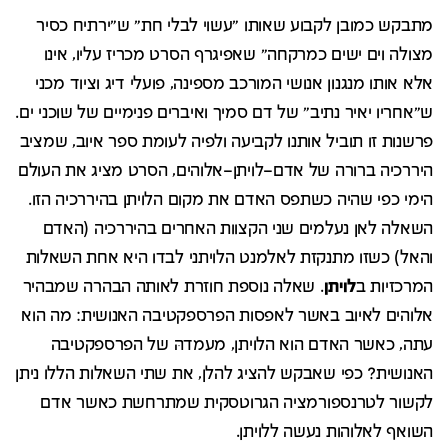
מתבקש כמובן לקבוע שאותו "עשוי לבלי חת" ש"ירתיח כסיר
מצולה וים ישים כמרקחה" שאפיגרף הסרט מכריז עליו, אינו
אלא אותו מנגנון אנושי המורכב מספינה, פועלי דיג וציוד מכני
ש"אחריו יאיר נתיב" של דם סמיך ואיברים פנימיים של שוכני ים.
פרשנות זו תוביל אותנו לקביעה ולפיה לעומת ספר איוב, שמציב
היררכיה ברורה של אדם–לויתן–אלוהים, הסרט מציג את העולם
הימי כפי שהיה כשתפס האדם את מקום הלויתן בהיררכיה הזו.
השאלה לאן נעלמים שני הקצוות האחרים בהיררכיה (האדם
והאל) כשזו מתנקזת לאלמנט הלויתני לבדו היא אחת השאלות
המרכזיות ב
לויתן
. שאלה נוספת חוזרת לאותה הבהרה שמבהיר
אלוהים לאיוב באשר לאפסות הפרספקטיבה האנושית: מה הוא
עתה, כאשר האדם הוא הלויתן, מעמדהּ של הפרספקטיבה
האנושית? כפי שאבקש להציג להלן, את שתי השאלות הללו ניתן
לקשור לטרנספורמציה הגרוטסקית שמתרחשת כאשר אדם
השואף לאלוהות נעשה ללויתן.