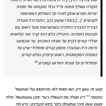
שפרצה בלילה […] היית צופה בו ניגש לארונית שעל
הקורה ושולף ממנה גליל גדול ומקומט של מפות
ימיות ופורש אותן לפניו על השולחן הממוסמר
לקרשים. […] בעודו שקוע בכך, התנדנדה מנורת
הבדיל הכבדה התלויה בשרשראות מעל ראשו עם
תנועות הספינה, והטילה בלא הרף קרני אור קלושות
וצללי קווים דקים על מצחו המכווץ, עד שכמעט
נדמה היה שבעודו מסמן קווים ומסלולי שיט על
המפות המקומטות, רושם עיפרון נעלם קווים
10
ומסלולים על מצחו החרוש קמטים.
קטע זה, טוען דיין, הוא מופת לאי-מהימנותו של ישמעאל
11
כמספר.
דיין מעלה את השאלה כיצד ייתכן שישמעאל, מלח
פשוט שאין סיכוי שמעולם ביקר בתא הקברניט, יודע מה