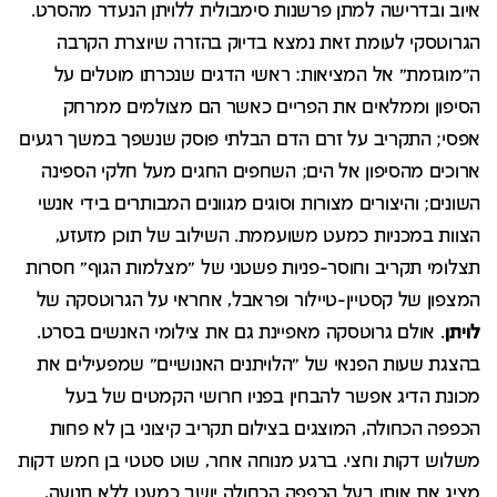
איוב ובדרישה למתן פרשנות סימבולית ללויתן הנעדר מהסרט.
הגרוטסקי לעומת זאת נמצא בדיוק בהזרה שיוצרת הקרבה
ה"מוגזמת" אל המציאות: ראשי הדגים שנכרתו מוטלים על
הסיפון וממלאים את הפריים כאשר הם מצולמים ממרחק
אפסי
;
התקריב על זרם הדם הבלתי פוסק שנשפך במשך רגעים
ארוכים מהסיפון אל הים
;
השחפים החגים מעל חלקי הספינה
השונים
;
והיצורים מצורות וסוגים מגוונים המבותרים בידי אנשי
הצוות במכניות כמעט משועממת. השילוב של תוכן מזעזע,
תצלומי תקריב וחוסר-פניות פשטני של "מצלמות הגוף" חסרות
המצפון של קסטיין-טיילור ופראבל, אחראי על הגרוטסקה של
לויתן
. אולם גרוטסקה מאפיינת גם את צילומי האנשים בסרט.
בהצגת שעות הפנאי של "הלויתנים האנושיים" שמפעילים את
מכונת הדיג אפשר להבחין בפניו חרושי הקמטים של בעל
הכפפה הכחולה, המוצגים בצילום תקריב קיצוני בן לא פחות
משלוש דקות וחצי. ברגע מנוחה אחר, שוט סטטי בן חמש דקות
מציג את אותו בעל הכפפה הכחולה יושב כמעט ללא תנועה,