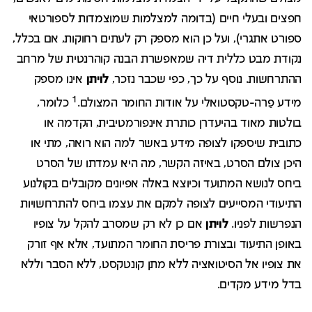
חפצים ובעלי חיים (בדומה למצלמות שמוצמדות לספורטאי
ספורט אתגרי), ועל כן הוא מספק רק לעתים רחוקות, אם בכלל,
נקודת מבט כללית דיה שמאפשרת הבנה קוהרנטית של מרחב
ההתרחשות. נוסף על כך, כפי שכבר נזכר,
לויתן
אינו מספק
1
מידע פַרה-טקסטואלי על אודות החומר המצולם.
כלומר,
בולטות מאוד בהיעדרן כותרת אינפורמטיבית, הקדמה או
כתובית שיספקו לצופה מידע באשר למה הוא רואה, מתי או
היכן צולם הסרט, באיזה הקשר, מה היא עמדתו של הסרט
ביחס לנושא המתועד וכיוצא באלה אפיונים מקובלים בקולנוע
התיעודי המסייעים לצופה למקם את עצמו ביחס להתרחשויות
הנפרשות לפניו.
לויתן
אם כן לא רק שמסרב להקל על צופיו
באופן התיעוד ובצורת פריסת החומר המתועד, אלא אף זורק
את צופיו אל הסיטואציה ללא מתן קונטקסט, ללא הסבר וללא
בדל מידע מקדים.