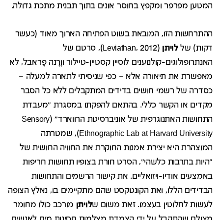
המטען מפרפר ומקפץ בחוסר אונים בתוך תבנית מתכת גדולה.
ההתרחשות הזו, המובאת בשוט הפתיחה הארוך מאוד (כעשר
דקות) של
לויתן
(Leviathan, 2012), סרטם של
האנתרופולוגים-קולנוענים לוסיין קסטיין-טיילור ווֶרֶנה פָראבל, לא
מאפשרת את תיאורה אלא – כפי שניסיתי לתארה למעלה –
כסדרה של רשמי חושים בדידים המתקבלים ללא כל הסבר
מקדים או הקשר כללי. בהתאם להפקתו במסגרת "מעבדת
התחושות האתנוגרפית של אוניברסיטת הרווארד" (Sensory
Ethnographic Lab at Harvard University), שמטרתה
המוצהרת היא יצירת אמנות החוקרת את החוויה החושית של
"היות בתרבות כלשהי", הסרט חורת בצופיו תחושות חריפות
באמצעים אודיו-ויזואליים. את קישור הרשמים והתחושות
הבדידים הללו, ואת הקונטקסט שהם מתקיימים בו, נאלץ הצופה
לעשות לחלוטין בעצמו. זאת משום ש
לויתן
מורכב כולו מחומר
מצולם שהתקבל על ידי הצמדת מצלמות חסינות מים לאנשים,