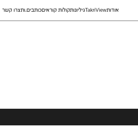
אודות
TakriView
גיליונות
קולות קוראים
כותבים.ות
צרו קשר