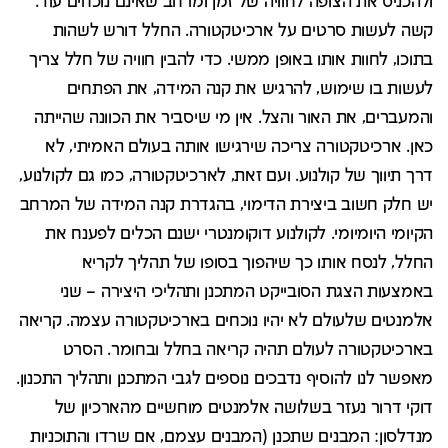
ולהכניס את הצופה לחוויה של זמן ומרחב שאינם נוכחים עוד.
קשה לעשות סרטים על ארכיטקטורה. החלל דורש לשהות
בתוכו, לחוות אותו באופן ממשי. כדי להבין חוויה של חלל צריך
לעשות בו שימוש, להרגיש את קנה המידה, את הפתחים
והמעברים, את האור והצל. אין מי שיסביר את הכוונה שהייתה
כאן. ארכיטקטורה צריכה שירגישו אותה בעולם האמיתי, לא
דרך תיווך של קולנוע. ועם זאת, לארכיטקטורה, כמו גם לקולנוע,
יש חלק חשוב ביצירת הדימוי, בהגדרת קנה המידה של המרחב
הקיומי היומיומי. לקולנוע דוקומנטרי ישנם הכלים לפענח את
החלל, לנסח אותו כך שיהפוך בסופו של תהליך לקריא
באמצעות הצגת הסובייקט המתכנן ותהליכי היצירה – שני
אלמנטים שלעולם לא יהיו נוכחים בארכיטקטורה עצמה. קריאה
בארכיטקטורה לעולם תהיה קריאה בחלל ובחומר. הסרט
מאפשר לנו להוסיף נדבכים נוספים לגבי המתכנן ותהליך התכנון.
דוקי דרור נעזר בשלושה אלמנטים מוחשיים מהארכיון של
מנדלסון: המבנים שתכנן (המבנים עצמם, אם שרדו והתוכניות