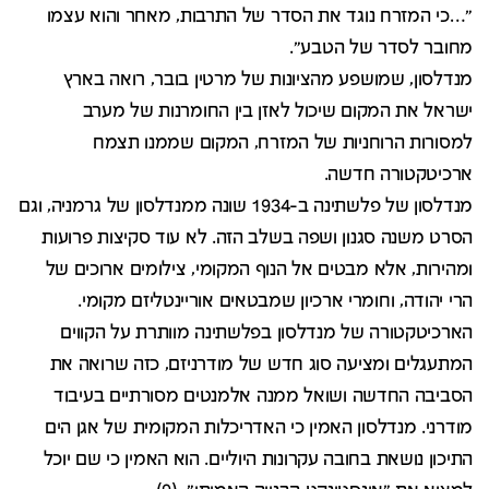
"…כי המזרח נוגד את הסדר של התרבות, מאחר והוא עצמו
מחובר לסדר של הטבע".
מנדלסון, שמושפע מהציונות של מרטין בובר, רואה בארץ
ישראל את המקום שיכול לאזן בין החומרנות של מערב
למסורות הרוחניות של המזרח, המקום שממנו תצמח
ארכיטקטורה חדשה.
מנדלסון של פלשתינה ב-1934 שונה ממנדלסון של גרמניה, וגם
הסרט משנה סגנון ושפה בשלב הזה. לא עוד סקיצות פרועות
ומהירות, אלא מבטים אל הנוף המקומי, צילומים ארוכים של
הרי יהודה, וחומרי ארכיון שמבטאים אוריינטליזם מקומי.
הארכיטקטורה של מנדלסון בפלשתינה מוותרת על הקווים
המתעגלים ומציעה סוג חדש של מודרניזם, כזה שרואה את
הסביבה החדשה ושואל ממנה אלמנטים מסורתיים בעיבוד
מודרני. מנדלסון האמין כי האדריכלות המקומית של אגן הים
התיכון נושאת בחובה עקרונות היוליים. הוא האמין כי שם יוכל