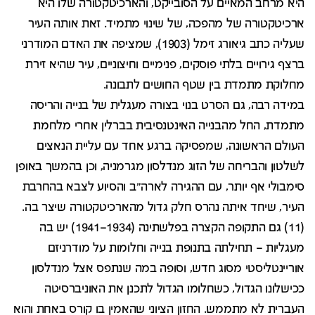
היא מרחב המאיים על הסובייקט, והארכיטקטורה שלו היא
ארכיטקטורה של מהפכה, של שינוי מתמיד. זאת אותה העיר
שעליה כתב גיאורג זימל (1903), שמציפה את האדם המודרני
ברצף גירויים בלתי פוסקים, פנימיים וחיצוניים, עיר שהיא זירת
מחלוקת מתמדת בין שטף החושים לתבונה.
במידה רבה, גם הסרט בנוי בצורה מעגלית של בנייה והריסה
מתמדת, החל מהבנייה האינטנסיבית בברלין אחרי מלחמת
העולם הראשונה, שמפסיקה ברגע אחד עם עליית הנאצים
לשלטון והבריחה של הזוג מנדלסון מגרמניה, וכן בהמשך באופן
סימבולי אף יותר, עם ההגירה לארה"ב והסיוע לצבא בהחרבת
העיר, שיחד איתה נהרס חלק גדול מהארכיטקטורה שיצר בה.
(11) גם התקופה הקצרה בפלשתינה (1934–1941) יש בה
מעגליות – תחילתה בתנופת בנייה וחלומות על מודרניזם
אוריינטליסטי מסוג חדש, וסופה במה שנתפס אצל מנדלסון
ככישלונו הגדול, כשחלומו הגדול לתכנן את האוניברסיטה
העברית לא מתממש. החזון הציוני שהאמין בו קורס באחת והוא