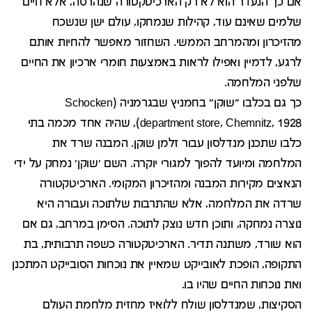
אם כך הנעדר הוא לא רק הארכיטקטורה שנהרסה, אלא חיים
שלמים שאינם עוד, קהילות שנמחקו, עולם ישן שנשכח
מהזיכרון ומהמרחב הממשי. השחזור מאפשר להחיות אותם
לרגע, לדמיין ואפילו לראות באמצעות חומרי ארכיון את החיים
שלפני המלחמה.
כך גם בכלבו "שוקן" בחמניץ שבגרמניה (Schocken
department store, Chemnitz, 1928), שהיה אחד מכמה בתי
כלבו שתכנן מנדלסון עבור זלמן שוקן. המבנה שרד את
המלחמה ומיועד להפוך למגורי יוקרה. השם 'שוקן' נמחק על ידי
הנאצים מקירות המבנה ומהזיכרון המקומי. הארכיטקטורה
שרדה את המלחמה, אלא שהתרבות שלתוכה ועבורה היא
נוצרה נמחקה, ותוכן חדש נוצק לתוכה. הסימן במרחב, גם אם
הוא שורד, משתנה תדיר. הארכיטקטורה כשפה תרבותית, בת
התקופה, הופכת לאובייקט שמאיין את נוכחות הסובייקט המתכנן
ואת נוכחות החיים שהיו בו.
הסקיצות, שמנדלסון שולח ללואיז מחזית מלחמת העולם