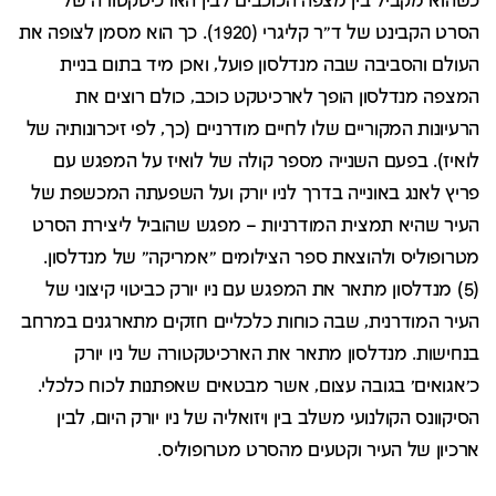
כשהוא מקביל בין מצפה הכוכבים לבין הארכיטקטורה של
הסרט הקבינט של ד"ר קליגרי (1920). כך הוא מסמן לצופה את
העולם והסביבה שבה מנדלסון פועל, ואכן מיד בתום בניית
המצפה מנדלסון הופך לארכיטקט כוכב, כולם רוצים את
הרעיונות המקוריים שלו לחיים מודרניים (כך, לפי זיכרונותיה של
לואיז). בפעם השנייה מספר קולה של לואיז על המפגש עם
פריץ לאנג באונייה בדרך לניו יורק ועל השפעתה המכשפת של
העיר שהיא תמצית המודרניות – מפגש שהוביל ליצירת הסרט
מטרופוליס ולהוצאת ספר הצילומים "אמריקה" של מנדלסון.
(5) מנדלסון מתאר את המפגש עם ניו יורק כביטוי קיצוני של
העיר המודרנית, שבה כוחות כלכליים חזקים מתארגנים במרחב
בנחישות. מנדלסון מתאר את הארכיטקטורה של ניו יורק
כ'אגואים' בגובה עצום, אשר מבטאים שאפתנות לכוח כלכלי.
הסיקוונס הקולנועי משלב בין ויזואליה של ניו יורק היום, לבין
ארכיון של העיר וקטעים מהסרט מטרופוליס.