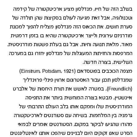
בשלב הזה של חייו, מנדלסון מציע ארכיטקטורה של קידמה
וטכנולוגיה, אבל זאת מגיעה לעולם בסקיצות שהן תולדה של
סערת חושים. את הכאוס הזה מנדלסון מצליח להפוך למכונת
מודרניזם עירונית ולייצר ארכיטקטורה שהיא בו בזמן דרמטית
מאוד, מלאת תנועה וחיות, אבל גם בעלת פשטות מודרניסטית.
המרפסות והחזיתות המעוגלות של מנדלסון יחזרו גם במערכה
השלישית, בצורה חדשה.
מצפה הכוכבים בפוטסדאם (Einstrum, Potsdam, 1921)
שמנדלסון תכנן עבור האסטרונום ארווין פינלי פרוינדליך
(Freundlich), במטרה לאשש את תורת היחסות של אלברט
איינשטיין, מבטא בצורה המוחשית ביותר את התפיסה
המודרניסטית שלו וממקם אותו בלב העולם התרבותי של
גרמניה בין המלחמות. בשיחה עם סטודנטים לארכיטקטורה
מהודו שהגיעו לביקור במקום, הסטודנטים אומרים לבמאי
הסרט שאנו זקוקים היום לבניינים שיהפכו אותנו לאינטליגנטים