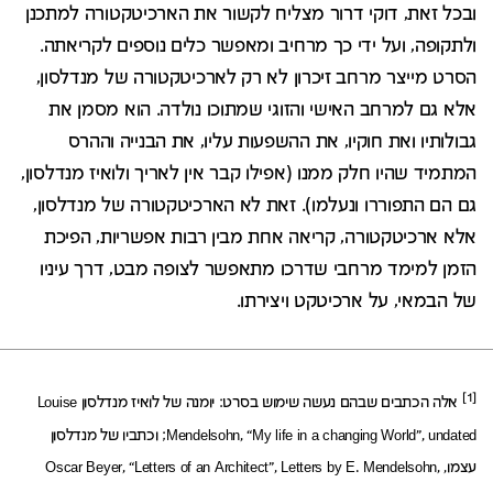
ובכל זאת, דוקי דרור מצליח לקשור את הארכיטקטורה למתכנן
ולתקופה, ועל ידי כך מרחיב ומאפשר כלים נוספים לקריאתה.
הסרט מייצר מרחב זיכרון לא רק לארכיטקטורה של מנדלסון,
אלא גם למרחב האישי והזוגי שמתוכו נולדה. הוא מסמן את
גבולותיו ואת חוקיו, את ההשפעות עליו, את הבנייה וההרס
המתמיד שהיו חלק ממנו (אפילו קבר אין לאריך ולואיז מנדלסון,
גם הם התפוררו ונעלמו). זאת לא הארכיטקטורה של מנדלסון,
אלא ארכיטקטורה, קריאה אחת מבין רבות אפשריות, הפיכת
הזמן למימד מרחבי שדרכו מתאפשר לצופה מבט, דרך עיניו
של הבמאי, על ארכיטקט ויצירתו.
[1]
אלה הכתבים שבהם נעשה שימוש בסרט: יומנה של לואיז מנדלסון Louise
Mendelsohn, “My life in a changing World”, undated; וכתביו של מנדלסון
עצמו, Oscar Beyer, “Letters of an Architect”, Letters by E. Mendelsohn,