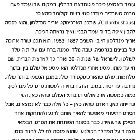
עומד באמצע כיכר פוטסדאם בברלין, במקום שבו עמד פעם
מבנה משרדים מודרניסטי בשם 'קולומבוסהאוס'
(Columbushaus), שתכנן הארכיטקט אריך מנדלסון, והוא מנסה
להבין איפה בדיוק עמד הבניין ואיך נראתה הכיכר.
אריך מנדלסון חי בין השנים 1887–1953. הוא תכנן שורה ארוכה
של בניינים בגרמניה, שבה נולד וממנה ברח עם עליית היטלר
לשלטון, לישראל של שנות ה-30 ואחר כך לארצות הברית, שם
חי עד מותו. מסע אחרי מנדלסון הוא מסע אל עולם בין ובתוך
מלחמות, עולם שהארכיטקטורה שלו, במובן הגשמי ביותר שלה,
נחרבה עד יסוד. במובן הזה, הבחירה לעשות סרט על מנדלסון,
כמוה כמעשה ארכיאולוגי תרבותי; העולם שהיה כאן, העיר
שהייתה כאן, האדם שהיה כאן – כל אלה כבר לא נמצאים, אבל
הסרט התיעודי מאפשר להאיר אותם לרגע ולהתחקות אחרי
הסימן שהשאירו. כבר בסצנה הפותחת את הסרט, הבמאי
מצהיר על המהלך הקולנועי שהוא מנסה לחולל, לחזור בזמן