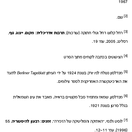
1967
[2]
שם.
[3]
רחל קלוש רחל וטלי חתוקה (עורכות),
תרבות אדריכלית: מקום, ייצוג, גוף
,
רסלינג, 2005, עמ' 19.
[4]
הציטוטים בכתבה לקוחים מתוך הסרט
[5]
מנדלסון נשלח לניו יורק בשנת 1924 על ידי העיתון
erliner Tageblatt
B
לתעד
את הארכיטקטורה האמריקנית לספר צילומים.
[6]
מנדלסון, שמאז ומתמיד סבל מקשיים בראייה, מאבד את עינו השמאלית
בגלל סרטן בשנת 1921.
[7]
לוסט ולנסי, "האתיקה והפוליטיקה של הזכירה",
זמנים: רבעון להיסטוריה
, 55
(1996), עמ' 11–12.