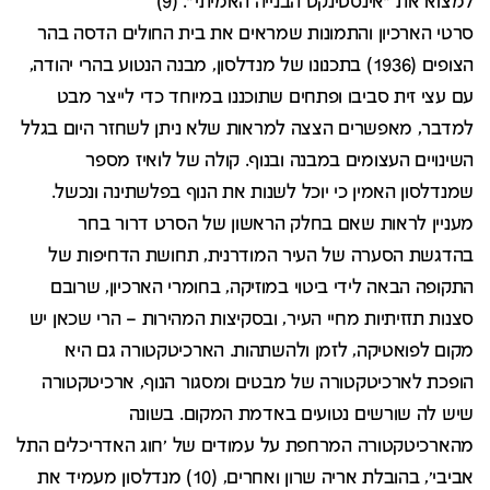
למצוא את "אינסטינקט הבנייה האמיתי". (9)
סרטי הארכיון והתמונות שמראים את בית החולים הדסה בהר
הצופים (1936) בתכנונו של מנדלסון, מבנה הנטוע בהרי יהודה,
עם עצי זית סביבו ופתחים שתוכננו במיוחד כדי לייצר מבט
למדבר, מאפשרים הצצה למראות שלא ניתן לשחזר היום בגלל
השינויים העצומים במבנה ובנוף. קולה של לואיז מספר
שמנדלסון האמין כי יוכל לשנות את הנוף בפלשתינה ונכשל.
מעניין לראות שאם בחלק הראשון של הסרט דרור בחר
בהדגשת הסערה של העיר המודרנית, תחושת הדחיפות של
התקופה הבאה לידי ביטוי במוזיקה, בחומרי הארכיון, שרובם
סצנות תזזיתיות מחיי העיר, ובסקיצות המהירות – הרי שכאן יש
מקום לפואטיקה, לזמן ולהשתהות. הארכיטקטורה גם היא
הופכת לארכיטקטורה של מבטים ומסגור הנוף, ארכיטקטורה
שיש לה שורשים נטועים באדמת המקום. בשונה
מהארכיטקטורה המרחפת על עמודים של 'חוג האדריכלים התל
אביבי', בהובלת אריה שרון ואחרים, (10) מנדלסון מעמיד את