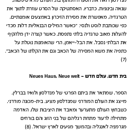
מנדלסון רואה את הסערה המתקרבת, העולם מלא טיפשות,
שנאה ובינוניות, כדבריו. האסתטיקה של הסרט עוזרת לתווך את
הטרגדיה, מאפשרת את מסירת הזיכרון באמצעים אומנותיים,
כפי שכותבת לוסט ולנסי: "כאשר המילים הבנאליות דלות מכדי
להעלות מאוב טרגדיה בלתי נתפסת, כאשר קצרה ידן מלהקיף
את הבלתי נסבל, את הבל-ייאמן, הרי שהאומנות נוטלת על
כתפיה את משא המסירה של הכאב וגם את הקלתו של הכאב".
(7)
בית חדש, עולם חדש – Neues Haus, Neue welt
הספר, שמתאר את ביתם הפרטי של מנדלסון ולואיז בברלין,
מייצג את העולם המודרני שמנדלסון מציע, בית-מכונה מודרני,
כשבחוץ העולם מתערער ומאבד את היציבות שלו. האדמה
מתחילה לרעוד מתחת רגליהם של בני הזוג והם בורחים
מגרמניה לאנגליה ובהמשך מגיעים לארץ ישראל. (8)