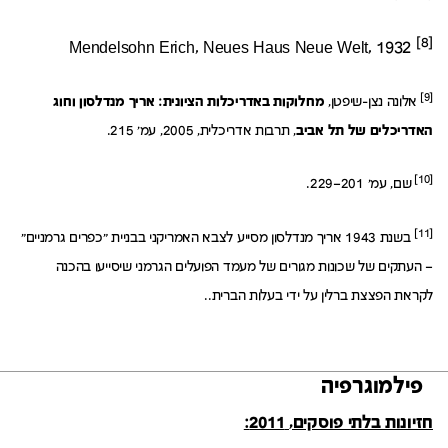
[8
[
Mendelsohn Erich, Neues Haus Neue Welt, 1932
[9]
אלונה נצן-שיפטן,
מחלוקות באדריכלות הציונית: אריך מנדלסון וחוג
האדריכלים של תל אביב
, תרבות אדריכלית, 2005, עמ' 215.
[10]
שם, עמ' 201–229.
[11]
בשנת 1943 אריך מנדלסון מסייע לצבא האמריקני בבניית "כפרים גרמניים"
– העתקים של שכונות מגורים של מעמד הפועלים הגרמני שיסייעו בהכנה
לקראת הפצצת ברלין על ידי בעלות הברית..
פילמוגרפיה
חזיונות בלתי פוסקים,
2011: