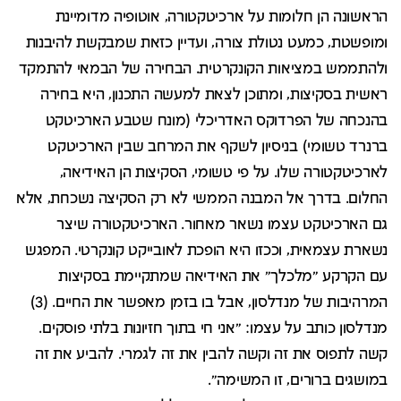
הראשונה הן חלומות על ארכיטקטורה, אוטופיה מדומיינת
ומופשטת, כמעט נטולת צורה, ועדיין כזאת שמבקשת להיבנות
ולהתממש במציאות הקונקרטית. הבחירה של הבמאי להתמקד
ראשית בסקיצות, ומתוכן לצאת למעשה התכנון, היא בחירה
בהנכחה של הפרדוקס האדריכלי (מונח שטבע הארכיטקט
ברנרד טשומי) בניסיון לשקף את המרחב שבין הארכיטקט
לארכיטקטורה שלו. על פי טשומי, הסקיצות הן האידיאה,
החלום. בדרך אל המבנה הממשי לא רק הסקיצה נשכחת, אלא
גם הארכיטקט עצמו נשאר מאחור. הארכיטקטורה שיצר
נשארת עצמאית, וככזו היא הופכת לאובייקט קונקרטי. המפגש
עם הקרקע "מלכלך" את האידיאה שמתקיימת בסקיצות
המרהיבות של מנדלסון, אבל בו בזמן מאפשר את החיים. (3)
מנדלסון כותב על עצמו: "אני חי בתוך חזיונות בלתי פוסקים.
קשה לתפוס את זה וקשה להבין את זה לגמרי. להביע את זה
במושגים ברורים, זו המשימה".