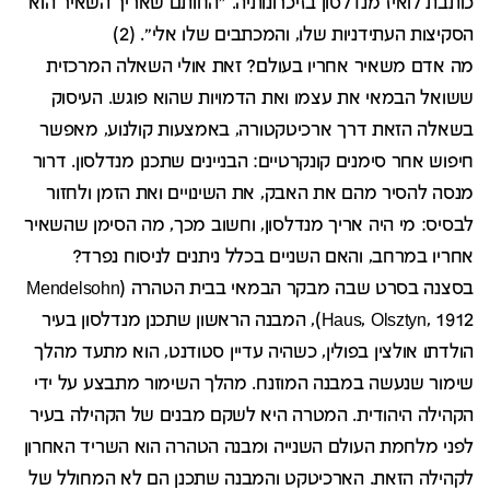
כותבת לואיז מנדלסון בזיכרונותיה. "החותם שאריך השאיר הוא
הסקיצות העתידניות שלו, והמכתבים שלו אלי". (2)
מה אדם משאיר אחריו בעולם? זאת אולי השאלה המרכזית
ששואל הבמאי את עצמו ואת הדמויות שהוא פוגש. העיסוק
בשאלה הזאת דרך ארכיטקטורה, באמצעות קולנוע, מאפשר
חיפוש אחר סימנים קונקרטיים: הבניינים שתכנן מנדלסון. דרור
מנסה להסיר מהם את האבק, את השינויים ואת הזמן ולחזור
לבסיס: מי היה אריך מנדלסון, וחשוב מכך, מה הסימן שהשאיר
אחריו במרחב, והאם השניים בכלל ניתנים לניסוח נפרד?
בסצנה בסרט שבה מבקר הבמאי בבית הטהרה (Mendelsohn
Haus, Olsztyn, 1912), המבנה הראשון שתכנן מנדלסון בעיר
הולדתו אולצין בפולין, כשהיה עדיין סטודנט, הוא מתעד מהלך
שימור שנעשה במבנה המוזנח. מהלך השימור מתבצע על ידי
הקהילה היהודית. המטרה היא לשקם מבנים של הקהילה בעיר
לפני מלחמת העולם השנייה ומבנה הטהרה הוא השריד האחרון
לקהילה הזאת. הארכיטקט והמבנה שתכנן הם לא המחולל של