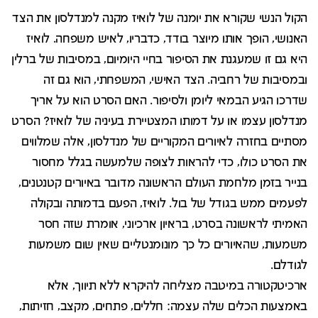
הקול הנשי שקורא את יומנה של לואיז מקנה למנדלסון את הצד
האנושי, הופך אותו מיוצר בודד, כדבריו, לאיש משפחה. לואיז
היא גם זו שמעגנת את הסיפור בחיי היומיום, במסיבות של ברלין
ובמסיבות של רחביה. הצד האישי, המשפחתי, הוא גם זה
שדרכו הגיע הבמאי ליומן ולסיפור. האם הסרט הוא על אריך
מנדלסון עצמו או על דמותו המצטיירת בעיניה של לואיז? הסרט
מסתיים בחזרה לאיורים המקוריים של מנדלסון, אלה שמלווים
את הסרט כולו, כדי להראות לצופה שלמעשה בגלל מחסור
בנייר בזמן מלחמת העולם הראשונה מדובר באיורים קטנטנים,
לפעמים ממש בגודל של בול. לואיז, הפעם בדמותה ובקולה
האמיתי לראשונה בסרט, בראיון ארכיוני, אומרת שזה חסר
משמעות, שהאיורים כל כך מונומנטליים שאין שום משמעות
לגודלם.
ארכיטקטורה במיטבה מצליחה להיקרא ללא תיווך, אלא
באמצעות הכלים שלה עצמה: חללים, פתחים, מקצב, חזיתות,