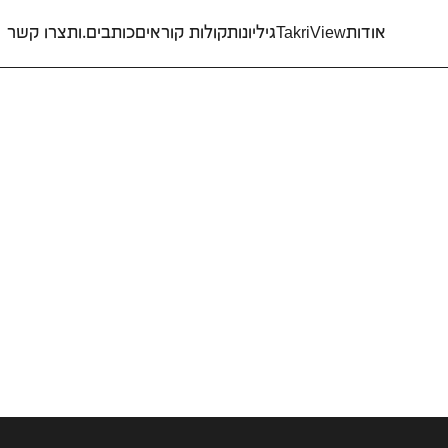
אודות
TakriView
גיליונות
קולות קוראים
כותבים.ות
צרו קשר