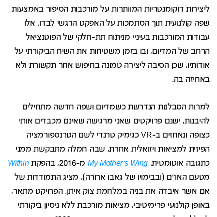
ליצירות דוקומנטריות המוותרות על מורכבות הסיפור באמצעות
שפה קולנועית תוך הסתמכות על האפקט הרגשי לבדו. אלו
עבודות המורכבות בעיניי מניתוח תת-חלקי של הפוטנציאל
הרחב של המדיום, ובו בזמן משטיחות את השיח הביקורתי על
אודותיו, שכן הסיבה ליצירה טמונה בחיפוש אחר תקשורת ולא
באחיזה בה.
למרות הסבלנות הנדרשת כשמדיום ושפה חדשה מתחילים
להיבנות, ישנם פרויקטים שאני מרגישה שאינם מכבדים אותי
כצופה ונאחזים ב-VR כגימיק טרנדי לשם הטרנספורמציה
הפיזית למציאות ויזואלית אחרת, שבה חמלה מתבקשת ממני
כתגובה אוטומטית.
My Mother's Wing
מ-2016, בהפקת
Within
מטעם האו"ם (ובבימויו של גאבו ארורה), מציג התמודדות של
אם אשר איבדה את בניה במלחמת צוק איתן. הפרויקט מתאר,
באופן קולנועי פרימיטיבי, מציאות מורכבת ללא ניסיון ביקורתי