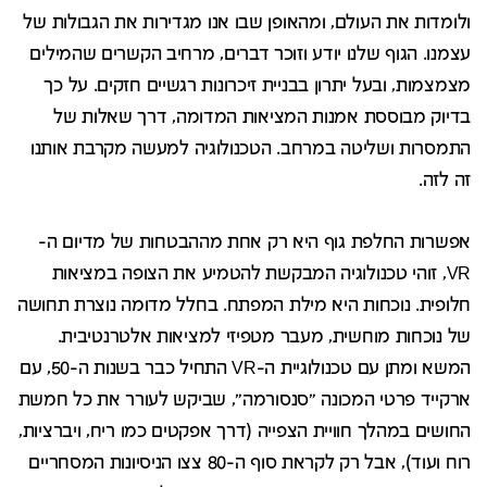
ולומדות את העולם, ומהאופן שבו אנו מגדירות את הגבולות של
עצמנו. הגוף שלנו יודע וזוכר דברים, מרחיב הקשרים שהמילים
מצמצמות, ובעל יתרון בבניית זיכרונות רגשיים חזקים. על כך
בדיוק מבוססת אמנות המציאות המדומה, דרך שאלות של
התמסרות ושליטה במרחב. הטכנולוגיה למעשה מקרבת אותנו
זה לזה.
אפשרות החלפת גוף היא רק אחת מההבטחות של מדיום ה-
VR, זוהי טכנולוגיה המבקשת להטמיע את הצופה במציאות
חלופית. נוכחות היא מילת המפתח. בחלל מדומה נוצרת תחושה
של נוכחות מוחשית, מעבר מטפיזי למציאות אלטרנטיבית.
המשא ומתן עם טכנולוגיית ה-VR התחיל כבר בשנות ה-50, עם
ארקייד פרטי המכונה "סנסורמה", שביקש לעורר את כל חמשת
החושים במהלך חוויית הצפייה (דרך אפקטים כמו ריח, ויברציות,
רוח ועוד), אבל רק לקראת סוף ה-80 צצו הניסיונות המסחריים