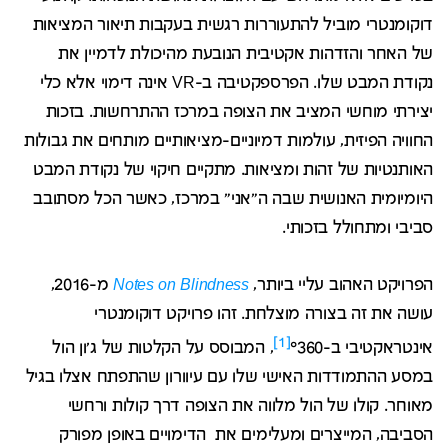
דוקומנטרי מוביל להתעוררות רגשית בעקבות תיאור המציאות
של האחר והזדהות אקטיבית הנובעת מהיכולת לדמיין את
נקודת המבט שלו. הפרספקטיבה ב-VR אינה דימוי אלא כלי
יצירתי מוחשי המציב את הצופה במרכז ההתרחשות. בזכות
החוויה הפיזית, עולמות דמיוניים-מציאותיים מותחים את גבולות
האותנטיות של זהות ומציאות. מתקיים חיקוי של נקודת המבט
היומיומית האנושית שבה ה"אני" במרכז, כאשר הכל מסתובב
סביבי ומתחולל בזכותי.
הפרויקט האהוב עליי ביותר,
Notes on Blindness
מ-2016,
עושה את זה בצורה מוצלחת. זהו פרויקט דוקומנטרי
[1]
אינטראקטיבי ב-°360
, המבוסס על הקלטות של ג'ון הול
במסע ההתמודדות האישי שלו עם עיוורון שהתפתח אצלו בגיל
מאוחר. קולו של הול מלווה את הצופה דרך קולות ורחשי
הסביבה, המייצרים ומעלימים את הדימויים באופן מפורק