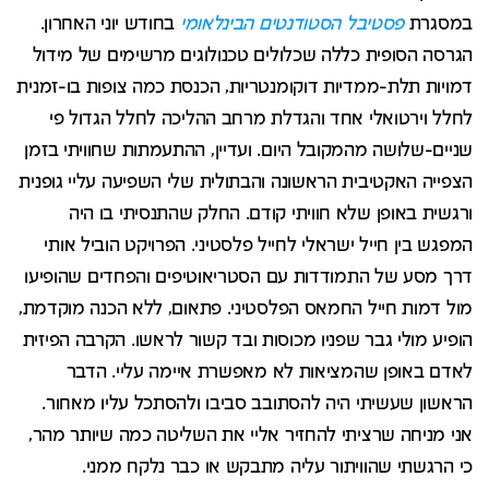
במסגרת
פסטיבל הסטודנטים הבינלאומי
בחודש יוני האחרון.
הגרסה הסופית כללה שכלולים טכנולוגים מרשימים של מידול
דמויות תלת-ממדיות דוקומנטריות, הכנסת כמה צופות בו-זמנית
לחלל וירטואלי אחד והגדלת מרחב ההליכה לחלל הגדול פי
שניים-שלושה מהמקובל היום. ועדיין, ההתעמתות שחוויתי בזמן
הצפייה האקטיבית הראשונה והבתולית שלי השפיעה עליי גופנית
ורגשית באופן שלא חוויתי קודם. החלק שהתנסיתי בו היה
המפגש בין חייל ישראלי לחייל פלסטיני. הפרויקט הוביל אותי
דרך מסע של התמודדות עם הסטריאוטיפים והפחדים שהופיעו
מול דמות חייל החמאס הפלסטיני. פתאום, ללא הכנה מוקדמת,
הופיע מולי גבר שפניו מכוסות ובד קשור לראשו. הקרבה הפיזית
לאדם באופן שהמציאות לא מאפשרת איימה עליי. הדבר
הראשון שעשיתי היה להסתובב סביבו ולהסתכל עליו מאחור.
אני מניחה שרציתי להחזיר אליי את השליטה כמה שיותר מהר,
כי הרגשתי שהוויתור עליה מתבקש או כבר נלקח ממני.