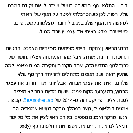
ובום – החלפנו גוף. המשקפיים שלו שידרו לו את נקודת המבט
שלי, והפוך. לכן כשהסתכלתי למטה על הגוף שלי ראיתי
למעשה את הגוף שלו. במקביל חוברו מצלמות למשקפיים,
וכשיישרתי מבט ראיתי את עצמי יושבת ממול.
ברגע הראשון צחקתי, הייתי מופתעת ממיידיות האפקט, הרגשתי
תחושת חודרנות מוזרה, אבל מהר התפתחה אצלי תחושה של
כבוד לגוף החדש הזה, ואִתה סקרנות וחקירה. המוח מאמין למה
שהעין רואה, ושני הגופים מתחילים לזוז יחד דרך גוף שלא
שלהם. ראיתי את עצמי מבחוץ, אבל יותר מזה, חוויתי את עצמי
מבחוץ, וזה ערער מקום פנימי ששום מדיום אחר לא הצליח
לגשת אליו. הפרויקט הזה מ-2014 של
BeAnotherLab
,
קבוצת
אמנים בינלאומיים, נוצר במהלך מחקר בנושא אמפתיה. הם
ואנשי מחקר ואמנים נוספים, ביניהם ראוי לציין את מל סלייטר
ודניאל לנדאו, חוקרים את אפשרויות החלפת הגוף (body