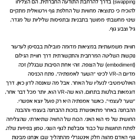
swapping) בדרך להרחבת התודעה החברתית. הם הצליחו
להוכיח כי כתוצאה מחוויות של החלפת גוף וירטואלית מתקיים
שינוי מחשבתי ממושך בתבניות ובתפיסות שליליות של מגדר,
גיל וצבע גוף.
חוויות משמעותיות במציאות מדומה מובילות בבסיסן לערעור
נוקשות השליטה המרחבית והתקשורתית דרך חוויית הגילום
(embodiment) של הצופה. זוהי אחת הסיבות שבגללן זכה
מדיום ה-VR לכינוי "השער לאמפתיה", פתח הכניסה
האולטימטיבי לנעליו של האחר. אבל מה שאנסה לדון כאן, דרך
דוגמאות בולטות בתחום, הוא שה-VR הוא, יותר מכל דבר אחר,
"שער לעצמי", כאשר אמפתיה היא רק פועל יוצא אפשרי.
ההבחנה באחר מתאפשרת בזכות ההבחנה בעצמי וההבנה
החושית של מי הוא האני. הכוח של החוויה שתיארתי, שהצליחה
לפתח תחושות של כבוד וסבלנות לגוף השני, טמון בפיזיות שלה.
גוף האדם מהווה חלק אינטגרלי מהתהליך שבו אנחנו מבינות