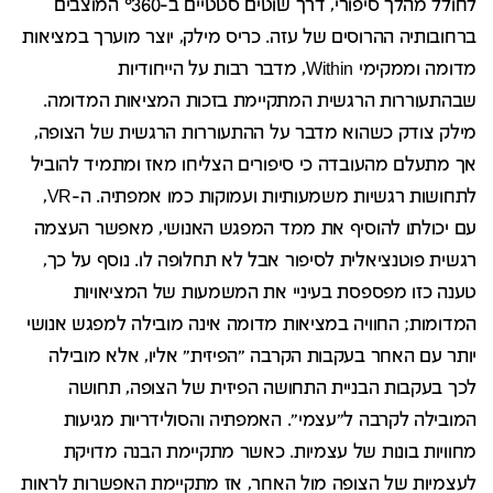
לחולל מהלך סיפורי, דרך שוטים סטטיים ב-°360 המוצבים
ברחובותיה ההרוסים של עזה. כריס מילק, יוצר מוערך במציאות
מדומה וממקימי Within, מדבר רבות על הייחודיות
שבהתעוררות הרגשית המתקיימת בזכות המציאות המדומה.
מילק צודק כשהוא מדבר על ההתעוררות הרגשית של הצופה,
אך מתעלם מהעובדה כי סיפורים הצליחו מאז ומתמיד להוביל
לתחושות רגשיות משמעותיות ועמוקות כמו אמפתיה. ה-VR,
עם יכולתו להוסיף את ממד המפגש האנושי, מאפשר העצמה
רגשית פוטנציאלית לסיפור אבל לא תחלופה לו. נוסף על כך,
טענה כזו מפספסת בעיניי את המשמעות של המציאויות
המדומות; החוויה במציאות מדומה אינה מובילה למפגש אנושי
יותר עם האחר בעקבות הקרבה "הפיזית" אליו, אלא מובילה
לכך בעקבות הבניית התחושה הפיזית של הצופה, תחושה
המובילה לקרבה ל"עצמי". האמפתיה והסולידריות מגיעות
מחוויות בונות של עצמיות. כאשר מתקיימת הבנה מדויקת
לעצמיות של הצופה מול האחר, אז מתקיימת האפשרות לראות