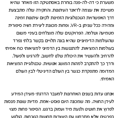
משערת כי דה-לה-פנה בוחרת באסתטיקה הזו מאחר שהיא
משייכת את עצמה לז'אנר העיתונות, והחקירה שלה מתבצעת
דרך האפשרויות הטכנולוגיות הזמינות לקיום עיתונות זמינה
ומהירה ככל שניתן ב-VR, ופחות מכוונת ליצירת חוויה סיפורית
מטמיעה ושלמה. הפרויקטים שלה מוצלחים בעיניי משום
שהעולמות הדימיוניים שהיא בונה תלויים בקשר בלתי נפרד
בעולמות המציאות. להתנגשות בין הדמיוני למציאותי כוח אמיתי
להרחיב ולהעשיר את היכולת שלנו לחשוב, להרגיש ולפעול,
ודרך כך להתקרב למהות המושג אנושיות. טכנולוגיית המציאות
המדומה מתפקדת כגשר בין העולם הדיגיטלי לבין העולם
האמיתי.
אנחנו עדות בשנים האחרונות למעבר הדרגתי מעידן המידע
לעידן החוויה, מה שמכונה היום פוסט-אמת. מדיות שונות מנסות
לפרוץ את חושינו ולגעת מיד ועמוק ברגש. הסיפור פחות מצוי
בפרטים אלא מתרחש עם היווצרות תחושת הנוכחות. קולנוע