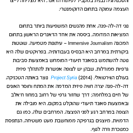
והטכנולוגיה נבנית במקביל לפיתוח הז'אנר, היא מצליחה לייצר
העצמה עמוקה בתחום הדוקומנטרי.
נוני דה-לה-פנה, אחת מהנשים המשפיעות ביותר בתחום
המציאות המדומה, ביססה את אחד הז'אנרים הראשון בתחום
המכונה Immersive Journalism – עיתונות מטמיעה. שוטטות
ביקורתית במרחב היא הבסיס בעבודותיה. בפרויקטים שלה היא
נוטה להשתמש בסאונד תיעודי המומחש באמצעות סביבות
גרפיות ממודלות, שבהן יש לצופה אפשרות להתהלך פיזית
בעולם הווירטואלי. (
Project Syria
(2014 נוצר באותה הטכניקה.
דה-לה-פנה יצרה חוויה פיזית המדמה את המתח וחוסר האונים
של חיים במלחמה; דרך שחזור גרפי של רחוב במחוז ח'אלב
ובאמצעות סאונד תיעודי שהוקלט במקום, היא מובילה את
הצופה במרחב רגע לפני הפצצה. המרחבים שלה, כמו גם
הדמויות, מיוצגים בגרפיקה ממוחשבת מעט משטיחה, הנתפסת
כמנוכרת וזרה לגוף.