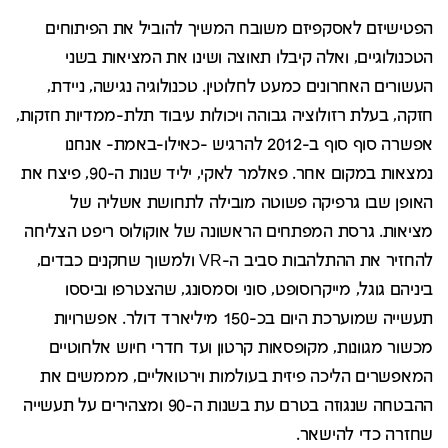
הפטישיזם לאסקפיזם משובח המשיך להוביל את הפיתוחים
הטכנולוגיים, ואלה קיבלו תאוצה ושינו את המציאות בשני
העשורים האחרונים כמעט לחלוטין. טכנולוגיה נגישה, ניידת,
חזקה, בעלת רזולוציה גבוהה ויכולות עיבוד תלת-ממדיות חזקות,
אפשרה סוף סוף ב-2012 להרגיש -כאילו-באמת- אנחנו
נמצאות במקום אחר. פאלמר לאקי, יליד שנות ה-90, פיצח את
האופן שבו גרפיקה פשוטה מובילה לתחושת אשליה של
מציאות. גרסת המפתחים הראשונה של אוקולוס ריפט הצליחה
להחזיר את ההתלהבות סביב ה-VR ולמשוך שחקנים כבדים,
ביניהם גוגל, מייקרוסופט, סוני וסמסונג, שהצטרפו וביססו
תעשייה שמוערכת היום בכ-150 מיליארד דולר. אפשרויות
מכשור מגוונות, מקופסאות קרטון ועד חדרי חיוש אלחוטיים
המאפשרים הליכה פיזית בעולמות וירטואליים, מממשים את
ההבטחה שנגוזה בטרם עת בשנות ה-90 ומצהירים על תעשייה
שחזרה כדי להישאר.