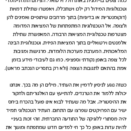
כמה צופים בו-זמנית באותו חלל וירטואלי. הצילום התלת-ממדי
וטכנולוגיות המידול רק ילכו וישתכללו, ויאפשרו שתילת דמויות
(דוקומנטריות או בדיוניות) בתוך מרחבים שיתופיים ואמינים להן
ולצופה. אל הטכנולוגיות המתפתחות של המציאות המדומה
מצטרפות טכנולוגיית המציאות הרבודה, המאפשרת שתילת
אלמנטים וירטואליים בתוך המציאות הפיזית, וטכנולוגיית הבינה
המלאכותית, המערבת מערכות הלומדות, מרגישות ומגיבות
לכל צופה באופן נקודתי וספציפי, כמו גם לעיבודי מידע בזמן
אמת בהתאם לתגובות הצופה (ולא רק בתסריט הנכתב מראש).
כשזה נוגע לניסיון לדמיין את העתיד, מילים הן מה בכך. אנחנו
יכולות ללמוד את הטרנדים, להתייעץ עם האלגוריתם ולחקור
את ההיסטוריה, אבל מה שעתיד לבוא אינו פועל בהכרח ביחס
ישיר עם הפרויקטים שפרצו עם התחום. העתיד הטכנולוגי תמיד
יהיה מסתורי ללוגיקה של התודעה החברתית. זוהי זכות בעיניי
להיות עדות באופן כל כך חי למדיום חדש שמתפתח ומושך את