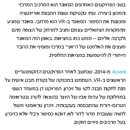
בשני הפרויקטים האחרונים הסאונד הוא המרכיב המרכזי
והמכוון ביצירה. שתי טקטיקות שונות המבנות אוריינטציה
ומכוונות את הסיפור. הסאונד ב-VR הוא מרחבי, סאונד שמגיע
מהמקורות הוויזואליים עצמם ומגיב למרחק של הצופה מהם
ולקרבה אליהם – ממש כמו במציאות. באופן הזה הסאונד
מעצים את האלמנט של ה"אני" במרכז ומוסיף את הרובד
הייחודי לו להיטמעות במציאות החלופית.
Assent
מ-2014, שנחשב לאחד הפרויקטים הדוקומנטריים
הראשונים ב-VR, השתמש במכניקה של נקודת מבט אישית על
מנת לחקות מבנה לקוי של זיכרון. הפרויקט דן במעמד השנוי
במחלוקת של עדות אביו של היוצר בהוצאה להורג ובטראומה
הטרנס-דורית שהתבססה בעקבותיה. זיכרון טראומטי משול
לחוויה שעוברת מדור לדור לאו דווקא כסיפור ורבלי אלא כזיכרון
בעל מרכיבים פיזיים חזקים.