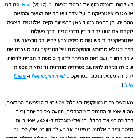
העולמות. דוגמה מעניינת נוספת מצאתי
ב-(
Hue
(2017, פרויקט
אנימטיבי אינטראקטיבי על אדם שאיבד את הטעם וההנאה
מהחיים, ודן בתמה כמו דיכאון ברגישות נקייה ואלגנטית. הצופה
לוקחת את Hue יד ביד בין חדרי הבית ודרך פעולות
אינטראקטיביות פשוטות מוסיפה צבע לחייו. הפוטנציאל של
הפרויקט לא ממומש וההיקסמות של הטריקים עוד מעצבת את
עיקר החוויה, ועם זאת מצליחה להציף סימפתיה חברית לדמות
שיכולה בקלות להיחשב כפרודיה מודרנית (דוגמאות נוספות
לחקירה מעניינת נעשו בפרויקטים
Deprogrammed
ו-
Death
).
Tolls
מאמצים רבים מושקעים בשכלול אפשרויות המציאות המדומה,
מה שיאפשר התנתקות מהכבלים, תנועה מקיפה יותר (כיום
ההליכה הפיזית בחלל וירטואלי מוגבלת ל-4X4), אפשרויות
כניסה וחיבור אלמנטים פיזיים אל העולם הווירטואלי, כמו גם