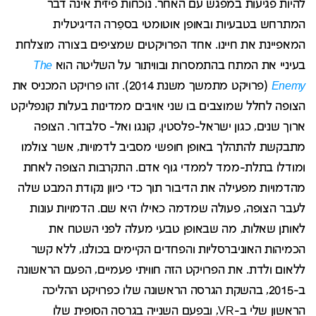
להיות פגיעות במפגש עם האחר. נוכחות פיזית אינה דבר
המתרחש בטבעיות ובאופן אוטומטי בספֵרה הדיגיטלית
המאפיינת את חיינו. אחד הפרויקטים שמציפים בצורה מוצלחת
בעיניי את המתח בהתמסרות ובוויתור על השליטה הוא
The
Enemy
(פרויקט מתמשך משנת 2014). זהו פרויקט המכניס את
הצופה לחלל שמוצבים בו שני אויבים ממדינות בעלות קונפליקט
ארוך שנים, כגון ישראל-פלסטין, קונגו ואל- סלבדור. הצופה
מתבקשת להתהלך באופן חופשי מסביב לדמויות, אשר צולמו
ומודלו בתלת-ממד לממדי גוף אדם. התקרבות הצופה לאחת
מהדמויות מפעילה את הדיבור תוך כדי כיוון נקודת המבט שלה
לעבר הצופה, פעולה שמדמה כאילו היא שם. הדמויות עונות
לאותן שאלות, מה שבאופן טבעי מעלה לפני השטח את
הכמיהות האוניברסליות והפחדים הקיימים בכולנו, ללא קשר
ללאום ולדת. את הפרויקט הזה חוויתי פעמיים, הפעם הראשונה
ב-2015, בהשקת הגרסה הראשונה שלו כפרויקט ההליכה
הראשון שלי ב-VR, ובפעם השנייה בגרסה הסופית שלו