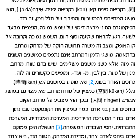
במרחב הביתי שאינה כפופה לחוקיות הזמן הפונקציונלית.
מא
[間, בקריאה סינית קאן (kan) בקריאה יפנית, אַידָה(aida) ], הוא
מושג המתייחס להמשכיות והחיבור של חלל וזמן, זה בזה.
הפיקטוגרם הסיני מראה דימוי של שמש נמוכה, הנצפית מבעד
לשער, רגע לקראת שקיעה וסוף היום. השמש נמוכה וקרובה אל
קו האופק, ומצב זה משרה תחושה חזקה של מרחק ומרחב.
בהתאמה, מושגי הזמן והמרחב אינם נתפסים כמושגים השונים
זה מזה, אלא כשני מושגים משלימים, שיש בהם טווח, מרחב,
כינון של פער, בין לבין, מ- ועד-, ומופיעים כקשורים זה לזה,
כרוכים האחד בשני.
[2]
מא
מופיע במושגים
זמן
(時間jikan),
ו
חלל
(空間 kûkan) כמציין של טווח ומרחב.
מא
מצוי גם במושג
אנשים
(人間 ningen), ובכך הוא מצביע על מרחב הקיום
ביחסים שבין בני אדם, כמה שמציין את הקונטקסט שבו נתון
אדם, בתוך המערכת ההיררכית, המערכת המגדרית, המערכת
החברתית, יחסי העבודה והמשפחה.
[3]
השאלה היכן ממוקם
אדם ביחס לאדם אחר, ומדידת המרחק, הטווח הזה, היא אחד