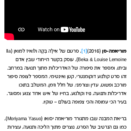
מוריאמה-סן
(2016)
[1]
, סרטם של אִילָה בֶּקָה ולואיז למואן (Ila
Beka & Louise Lemoine), עוסק בקשר הייחודי שבין אדם
וביתו, ומספר את סיפורה של האדריכלות מתוך תנועה במרחב.
זהו סרט קולנוע דוקומנטרי, קטן ואינטימי, המספר לצופה סיפור
מורכב ופשוט, עדין וצורמני, של חלל וזמן, המשלב בתוכו
אדריכלות ותנועה, נויז וקולנוע, בחייו של איש אחד צנוע ומסוגר,
בעיר הכי עמוסה והכי צפופה בעולם – טוקיו.
בריאת המבנה שבו מתגורר מוריאמה יסואו (Moriyama Yasuo),
כמו גם הנרטיב של הסרט, נוצרים מתוך הליכה ותנועה, עצירות