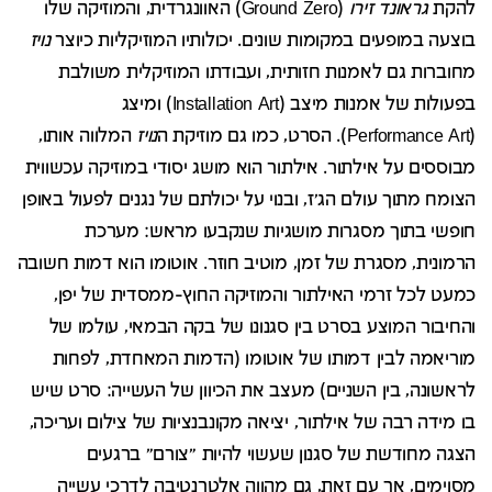
להקת
גראונד זירו
(Ground Zero) האוונגרדית, והמוזיקה שלו
בוצעה במופעים במקומות שונים. יכולותיו המוזיקליות כיוצר
נויז
מחוברות גם לאמנות חזותית, ועבודתו המוזיקלית משולבת
בפעולות של אמנות מיצב (Installation Art) ומיצג
(Performance Art). הסרט, כמו גם מוזיקת ה
נויז
המלווה אותו,
מבוססים על אילתור. אילתור הוא מושג יסודי במוזיקה עכשווית
הצומח מתוך עולם הג'ז, ובנוי על יכולתם של נגנים לפעול באופן
חופשי בתוך מסגרות מושגיות שנקבעו מראש: מערכת
הרמונית, מסגרת של זמן, מוטיב חוזר. אוטומו הוא דמות חשובה
כמעט לכל זרמי האילתור והמוזיקה החוץ-ממסדית של יפן,
והחיבור המוצע בסרט בין סגנונו של בקה הבמאי, עולמו של
מוריאמה לבין דמותו של אוטומו (הדמות המאחדת, לפחות
לראשונה, בין השניים) מעצב את הכיוון של העשייה: סרט שיש
בו מידה רבה של אילתור, יציאה מקונבנציות של צילום ועריכה,
הצגה מחודשת של סגנון שעשוי להיות "צורם" ברגעים
מסוימים, אך עם זאת, גם מהווה אלטרנטיבה לדרכי עשייה