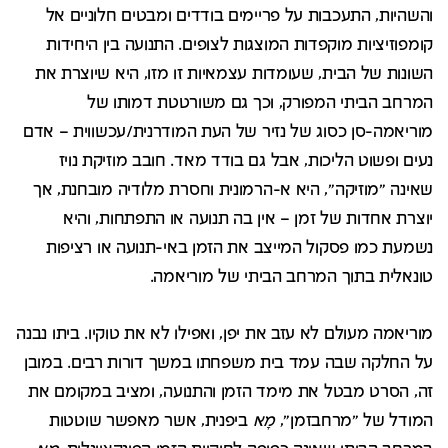
והשהיות, התעכבות על פריימים בודדים ומבטים חלוניים אל
קומפוזיציות מוקפדות המוצגות לצופים. התנועה בין היחידות
השונות של הבית, שעומדות עצמאיות זו מזו, היא שיוצרת את
המרחב הביתי המפורק, וכך גם משורטטת דמותו של
מוריאמה-סן כסוג של נזיר של העת המודרנית/עכשווית – אדם
נעים ופשוט הליכות, אבל גם בודד מאד. חובב מוזיקת נויז
שאינה "מוזיקה", היא א-הרמונית וחסרת מלודיה מובחנת, אך
יוצרת אחדות של זמן – אין בה תנועה או התפתחות, והיא
נשמעת כמו פסקול המייצב את הזמן באי-תנועה או רציפות
טונאלית בתוך המרחב הביתי של מוריאמה.
מוריאמה מעולם לא עזב את יפן, ואפילו לא את טוקיו. ביתו נבנה
על החלקה שבה עמד בית משפחתו במשך דורות רבים. במובן
זה, הסרט מבטל את מימד הזמן והתנועה, ומציב במקומם את
המודל של "מרחבזמן",
מָא
ביפנית, אשר מאפשר שוטטות