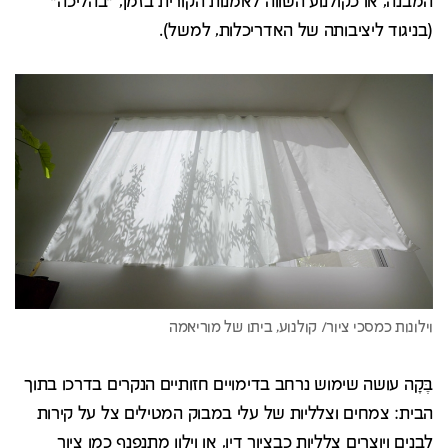
המבנה, או כקולנוע השווה לאמנות הקורית בזמן, "בהליכה"
(בניגוד ליציבותה של האדריכלות, למשל).
בֶּקָה עושה שימוש נרחב בדימויים חזותיים הנקרים בדרכו בתוך
הבית: צמחים וצלליות של עלי במבוק המטילים צל על קירות
לבנים ויוצרים צלליות כבציור דיו, או וילון מתנפנף כמו ציור