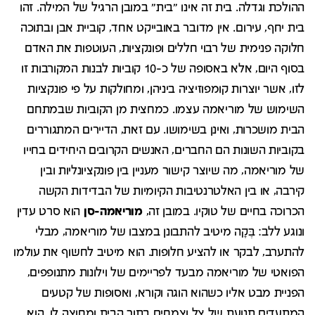
ההולכת וגדלה. בית זה אינו "בית" במובן הרגיל של המילה. זהו
בית יחף, עירום. אין מדובר באובייקט אחד, קוביית אבן ובתוכה
חלוקה פנימית של רבוי חללים ופונקציות, העוטפות את האדם
בסוף היום, אלא באסופה של כ-10 קוביות לבנות המקורבות זו
לזו, אשר יוצרות קומפוזיציה ביניהן, ומחולקות על פי פונקציות
השימוש של מוריאמה עצמו. כמחצית מן הקוביות שבמתחם
הבית מושכרות, ואינן בשימושו. עם זאת, הדיירים המתגוררים
בקוביות השונות הם החברים, האנשים הקרובים היחידים בחייו
של מוריאמה, מה שיוצר קישור מעניין בין פונקציונליות ובין
קירבה, או בין האלטרנטיבות הקיומיות של הבדידות הקשה
הכרוכה בחיים של טוקיו. במובן זה,
מוריאמה-סן
הוא סרט עדין
ונוגע ללב: בֶּקָה מיטיב להתבונן במצבו של מוריאמה, מבלי
להתערב, לבקר או להציע חלופות. הוא מיטיב לחשוף את עולמו
הפואטי של מוריאמה מבעד לפריימים של וילונות מתנופפים,
הפניית מבט אליו כשהוא הוגה וקורא, ואסופות של קטעים
המתעדים תנועת של צל וצמחים בתוך הבית ומחוצה לו. הוא