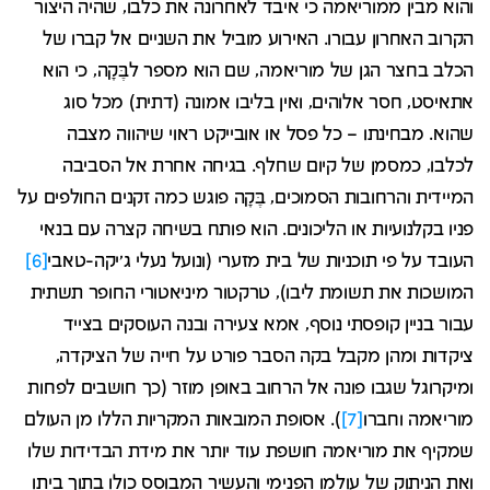
והוא מבין ממוריאמה כי איבד לאחרונה את כלבו, שהיה היצור
הקרוב האחרון עבורו. האירוע מוביל את השניים אל קברו של
הכלב בחצר הגן של מוריאמה, שם הוא מספר לבֶּקָה, כי הוא
אתאיסט, חסר אלוהים, ואין בליבו אמונה (דתית) מכל סוג
שהוא. מבחינתו – כל פסל או אובייקט ראוי שיהווה מצבה
לכלבו, כמסמן של קיום שחלף. בגיחה אחרת אל הסביבה
המיידית והרחובות הסמוכים, בֶּקָה פוגש כמה זקנים החולפים על
פניו בקלנועיות או הליכונים. הוא פותח בשיחה קצרה עם בנאי
העובד על פי תוכניות של בית מזערי (ונועל נעלי ג'יקה-טאבי
[6]
המושכות את תשומת ליבו), טרקטור מיניאטורי החופר תשתית
עבור בניין קופסתי נוסף, אמא צעירה ובנה העוסקים בצייד
ציקדות ומהן מקבל בקה הסבר פורט על חייה של הציקדה,
ומיקרוגל שגבו פונה אל הרחוב באופן מוזר (כך חושבים לפחות
מוריאמה וחברו
[7]
). אסופת המובאות המקריות הללו מן העולם
שמקיף את מוריאמה חושפת עוד יותר את מידת הבדידות שלו
ואת הניתוק של עולמו הפנימי והעשיר המבוסס כולו בתוך ביתו