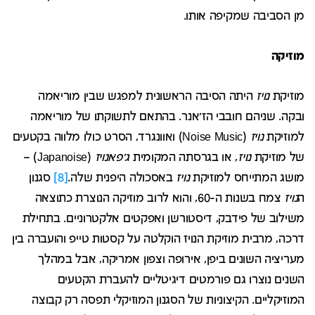
מן הסביבה שמקיפה אותו.
מוזיקה
מוזיקת
נויז
היתה הסיבה הראשונית למפגש שבין מוריאמה
ובקה. שניהם חובבי הז'אנר. בהתאם לתשוקתו של מוריאמה
למוזיקת
נויז
(Noise Music) ואוונגרד, הסרט כולו מלווה בקטעים
של מוזיקת
נויז
, או בגרסתה המקומית
ג'פאנויז
(Japanoise) –
מושג המתייחס למוזיקת
נויז
באסכולה היפנית שלה.
[8]
סגנון
ה
נויז
צמח בשנות ה-60, והוא לרוב מוזיקה הנוצרת כתוצאה
משילוב של פידבק, דיסטורשן ואפקטים אלקטרוניים. בתחילת
דרכה, מרבית מוזיקת הנויז הוקלטה על קסטות טייפ והועברה בין
מעריציה השונים ביפן, אירופה וצפון אמריקה, אבל במהלך
השנים נוצרו גם פורמטים דיגיטליים להעברת הקטעים
המוזיקליים. הקיצוניות של הסגנון המוזיקלי תפסה רק קבוצה