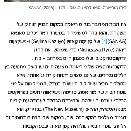
את הבית המדובר בנה מוריאמה במקום הבניין הוותיק של
משפחתו, והוא בחר למשימה זו במשרד האדריכלים סאנאא
(SANAA)
[4]
של סֶגִ'ימָה קָאזוּיוֹ (Sejima Kazuyo) ו-נישיזָאוָוה
ריוּאֶה (Nishizawa Ryue) כדי שיממשו את החזון
הדקונסטרוקטיבי שלו כסגנון חיים במרחב – ביתו.
הדקונסטרוקציה של מוריאמה מציעה חיים שנובעים מתנועה בין
חללים נפרדים, שאינם מצויים "תחת קורת גג אחת", אלא
מחולקים סביב עשר קוביות שונות בגודלן, הממוקמות על פני
שטח הבית של מוריאמה. סג'ימה ונישיזאווה ידועים בפרויקטים
הבלתי-שגרתיים שלהם, ובחיבתם הגדולה לעבודה עם קוביות:
מבנה
המוזיאון החדש
(The New Museum) בניו יורק, הוא
דוגמה מאלפת בהקשר זה: שם, בְּמָקום שבו הבתים דחוסים זה
אל זה, ושטח הבנייה שלו היה קטן מאוד, שבע הקוביות