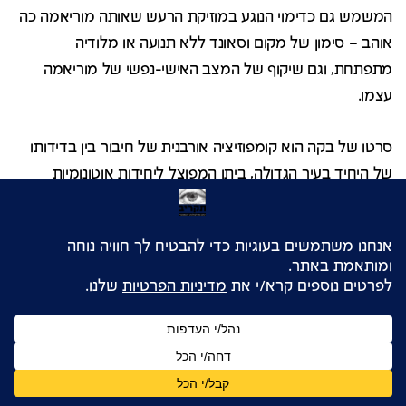
המשמש גם כדימוי הנוגע במוזיקת הרעש שאותה מוריאמה כה
אוהב – סימון של מקום וסאונד ללא תנועה או מלודיה
מתפתחת, וגם שיקוף של המצב האישי-נפשי של מוריאמה
עצמו.
סרטו של בקה הוא קומפוזיציה אורבנית של חיבור בין בדידותו
של היחיד בעיר הגדולה, ביתו המפוצל ליחידות אוטונומיות
המקבלות את משמעותן מתוך זרימת התנועה ביניהן, כמעין
מטפורה למצב הקולנועי של סצנות מבודדות המקבלות אחדות
נרטיבית והמשכית, מתוך תהליך של עריכה וקשירת החלקים
השונים לכדי סרט שלם, המספר את סיפורו של איש אחד,
בבית אחד, בפינה אחת קטנה של טוקיו העצומה, השוקקת
וחסרת המנוחה.