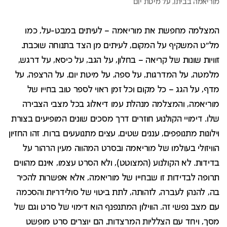
המצלמה מחפשת את מוריאמה – לעיתים במבט-על, כמו
מל"ט המשקיף על המקום, לעיתים מן הצד בתנוחה שוכבת.
זוויות שונות של קריאה – בחלון, על הגב, על כיסא, על דרגש,
מלמטה, על המדרגות, על ספה, על מיטת יום, על הרצפה, על
מדף, על הגג – כל מקום וכל זמן ראוי לספר טוב בחייו של
מוריאמה, והמצלמה מנהלת עמו דיאלוג בכל מצבי הצבירה
שלו. דימויי הקולנוע חוזרים דרך מסכים שונים המופיעים בצורת
וילונות מתנופפים, עננים שטים, עצים מתנועעים ברוח. זהו החזיון
הוויזולי בעולמו של מוריאמה ובסרט המהווה מעין הרהור על
בדידות. לא הקולנוע (המצוטט), ולא הסרט עצמו, אינם מהווים
תרופה לבדידות זו שבחייו של מוריאמה, אלא אפשרות להכיר
בה, להנהן לעברה, לזהותה, לתת ביטוי של סולידריות והסכמה
עם מצב נפשי זה. הווילון המתנפנף הוא דימוי של סרט וגם של
מסך, ויחד עם הצלליות המרצדות, הם יוצרים סרט מופשט