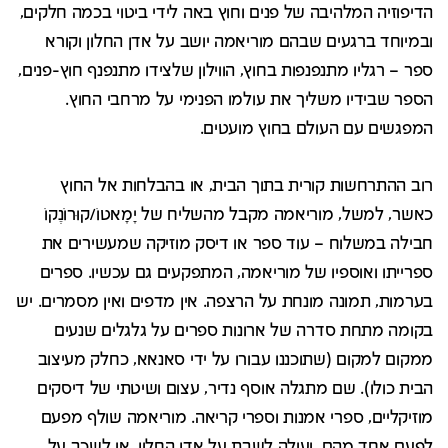
הדיפוזיה המלהיבה של פנים וחוץ באה לידי ביטוי בכמה חלקים,
ובמיוחד ברגעים שבהם מוריאמה יושב על אדן החלון וקורא
ספר – רגליו מתנפנפות בחוץ, הווילון שלצידו מתנפנף חוץ-פנים,
הספר שבידיו משליך את עולמו הפנימי על מרחבי החוץ.
המפגשים עם העולם בחוץ מועטים.
רוב ההתרחשות קורית בתוך הבית, או בהבלחות אל החוץ
כאשר, למשל, מוריאמה מקבל מהשליח של יָמָאטוֹ/קוּרוֹנֶקוֹ
חבילה במשלוח – עוד ספר או דיסק מוזיקה שמעשירים את
ספרייתו ואוספיו של מוריאמה, המתפקעים גם עכשיו. ספרים
בערמות, תמונה מונחת על הרצפה. אין מדפים ואין מסמרים. יש
בקומה מתחת סדרה של ארונות ספרים על גלגלים שנעים
ממקום למקום (שתוכננו עבורו על ידי סאנאא, כחלק מעיצוב
הבית כולו). שם מתגלה אוסף נדיר, עצום ושיטתי של דיסקים
מוזיקליים, ספרי אמנות וספרי קריאה. מוריאמה שולף מפעם
לפעם אחד מהם, ועולה לשבת על אדן החלון, או לשכב על