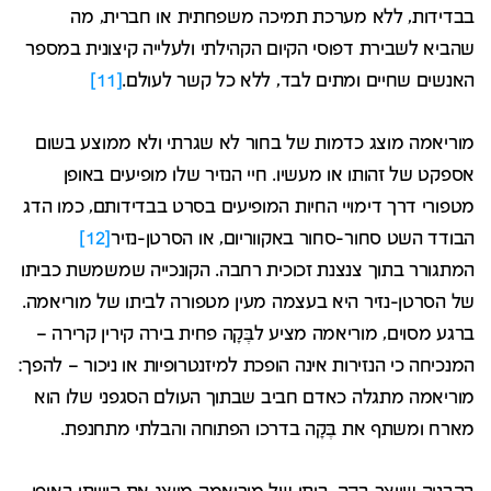
בבדידות, ללא מערכת תמיכה משפחתית או חברית, מה
שהביא לשבירת דפוסי הקיום הקהילתי ולעלייה קיצונית במספר
האנשים שחיים ומתים לבד, ללא כל קשר לעולם.
[11]
מוריאמה מוצג כדמות של בחור לא שגרתי ולא ממוצע בשום
אספקט של זהותו או מעשיו. חיי הנזיר שלו מופיעים באופן
מטפורי דרך דימויי החיות המופיעים בסרט בבדידותם, כמו הדג
הבודד השט סחור-סחור באקווריום, או הסרטן-נזיר
[12]
המתגורר בתוך צנצנת זכוכית רחבה. הקונכייה שמשמשת כביתו
של הסרטן-נזיר היא בעצמה מעין מטפורה לביתו של מוריאמה.
ברגע מסוים, מוריאמה מציע לבֶּקָה פחית בירה קירין קרירה –
המנכיחה כי הנזירות אינה הופכת למיזנטרופיות או ניכור – להפך:
מוריאמה מתגלה כאדם חביב שבתוך העולם הסגפני שלו הוא
מארח ומשתף את בֶּקָה בדרכו הפתוחה והבלתי מתחנפת.