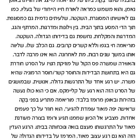
בהבניה שיוצר בֶּקָה, ביתו של מוריאמה מייצג את הווייתו באופן
נאמן, והוא משמש כמראה לאורח חייו הייחודי של בעליו, כמו
גם לאישיותו המסוגרת, השקטה, שלעיתים נדמית גם כמסוגפת.
תוך הדי המסע בתוך הבית, בין וילונות ומדרגות, המרתף והגג,
המדרגות והמקלחת, נחשפת גם בדידותו הגדולה, השקטה.
מוריאמה חי בגפו וללא קשרים קרובים. גם הכלב שלו, שליווה
אותו במשך שנים רבות, מת לאחרונה. הוא אינו מרבה לדבר,
והאווירה שמשרה פס הקול של מוזיקת ה
נויז
על הסרט חודרת
גם היא בתחושת הבדידות והחוסר קשר/חוסר הרמוניה שהיא
משרה. יש רגע אחד של התרגשות גדולה, אנושית, שבמושגים
של הסרט הזה הוא רגע של קליימקס, אם כי הוא כולו נעשה
בזהירות ובאופן מרומז בלבד: מוריאמה מתריע בפני בֶּקָה
ש"אישה יפה מאוד עומדת להגיע", הוא חוזר על כך פעמים
אחדות, מצביע אל הכיוון שממנו תגיע ורומז בצורה מעודנת
מאוד על התרגשותו מעצם בואה ונוכחותה בביתו. הרגע העדין
הזה הוא גם רגע עצוב מאוד, המרמז על בדידותו הגדולה של