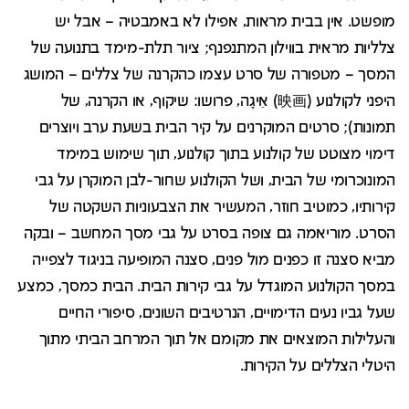
מופשט. אין בבית מראות, אפילו לא באמבטיה – אבל יש
צלליות מראית בווילון המתנפנף; ציור תלת-מימד בתנועה של
המסך – מטפורה של סרט עצמו כהקרנה של צללים – המושג
היפני לקולנוע (映画ׂ) אֵיגָה, פרושו: שיקוף, או הקרנה, של
תמונות); סרטים המוקרנים על קיר הבית בשעת ערב ויוצרים
דימוי מצוטט של קולנוע בתוך קולנוע, תוך שימוש במימד
המונוכרומי של הבית, ושל הקולנוע שחור-לבן המוקרן על גבי
קירותיו, כמוטיב חוזר, המעשיר את הצבעוניות השקטה של
הסרט. מוריאמה גם צופה בסרט על גבי מסך המחשב – ובקה
מביא סצנה זו כפנים מול פנים, סצנה המופיעה בניגוד לצפייה
במסך הקולנוע המוגדל על גבי קירות הבית. הבית כמסך, כמצע
שעל גביו נעים הדימויים, הנרטיבים השונים, סיפורי החיים
והעלילות המוצאים את מקומם אל תוך המרחב הביתי מתוך
היטלי הצללים על הקירות.