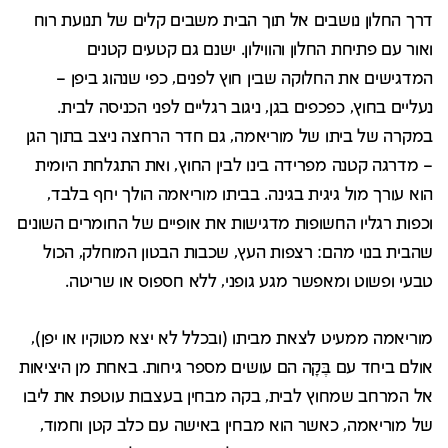
דרך החלון נושבים אל תוך הבית משבים קלים של תנועת רוח
ואור עם פתיחת החלון והווילון. ישנם גם קטעים קטנים
המדגישים את החלוקה שבין חוץ לפנים, כפי שנהוג ביפן –
נעליים בחוץ, כפכפים בגן, ניגוב רגליים לפני הכניסה לבית.
במקרה של ביתו של מוריאמה, גם חדר הרחצה ניצב בתוך הגן
– מדרגה קטנה מפרידה בינו לבין החוץ, ואת התגלחת היומית
הוא עורך מול גיגית בגינה. בביתו מוריאמה הולך יחף בלבד,
וכפות רגליו החשופות מדגישות את אופיים של החומרים השונים
שהבית בנוי מהם: רצפות העץ, שכבות הבטון המוחלק, הכול
טבעי ופשוט ומאפשר מגע גופני, ללא חספוס או שריטה.
מוריאמה ממעיט לצאת מביתו (ובכלל לא יצא מטוקיו או יפן),
אולם ביחד עם בֶּקָה הם עושים מספר גיחות. באחת מן היציאות
אל המרחב שמחוץ לבית, בקה מבחין בעצבות עוטפת את ליבו
של מוריאמה, כאשר הוא מבחין באישה עם כלב קטן וחמוד,