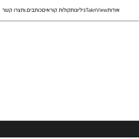
אודות
TakriView
גיליונות
קולות קוראים
כותבים.ות
צרו קשר