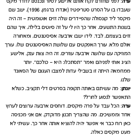
ערה
: לפני שחזרנו לקח אותנו אלישע לסיור ונכנסנו לחדר מיקס
שעבדו בו על הסרט סטריפטיז (אנדרו ברגמן, 1996), ישב שם
מיקסר ליד קונסולה שהפיידרים שלה זזים אוטומטית – זה היה
בשנות התשעים, אחר כך היו לי על זה סיוטים בלילה, איך שהם
זזים בעצמם, לבד. לידו ישבו ארבעה אסיסטנטים, ומאחורה
אולם מלא. עורך האפקטים עם שלושת האסיסטנטים שלו. עורך
המוזיקה עם שלושה ארבעה עוזרים. זה היה צוות ענק. אלישע
הציג אותי לפניהם ואמר "תסתכלו: היא – כולכם". יותר
ממחמאה הייתה זו בשבילי עדות למצבו העגום של הסאונד
שלנו.
יונתן
: מה עשיתם באותה תקופה בסרטים דלי תקציב, כשלא
התאפשר לנסוע לחו"ל?
ערה
: הכל עבד על פרה מיקסים. דוחסים ארבעה ערוצים לערוץ
אחד וממשיכים. מה שהצריך תכנון מדוקדק. אם אני מכניסה
כאן רוח כבר אי אפשר יהיה להוציא אותה אחר כך. עשיתי לא
מעט מיקסים כאלה.