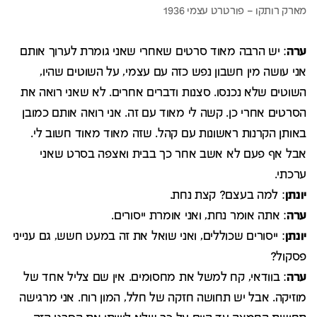
ערה
: יש הרבה מאוד סרטים שאחרי שאני גומרת לערוך אותם
אני עושה מין חשבון נפש כזה עם עצמי, על השוטים שהיו,
השוטים שלא נכנסו. סצנות ודברים אחרים. לא שאני רואה את
הסרטים אחרי כן. קשה לי מאוד עם זה. אני רואה אותם כמובן
באותן הקרנות ראשונות עם קהל. שזה מאוד מאוד חשוב לי.
אבל אף פעם לא אשב אחר כך בבית ואצפה בסרט שאני
ערכתי.
יונתן
: למה בעצם? קצת נחת.
ערה
: אתה אומר נחת, ואני אומרת ייסורים.
יונתן
: ייסורים שכוללים, ואני שואל את זה במעט חשש, גם ענייני
פסקול?
ערה
: בוודאי, קח למשל את מחסומים. אין שם צליל אחד של
מוזיקה. אבל יש תחושה חזקה של חלל, המון רוח. אני מרגישה