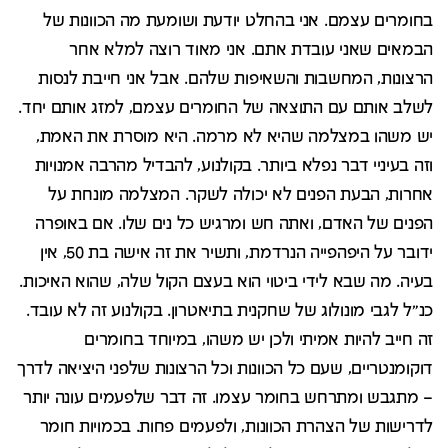
בחומרים עצמם. אני בהחלט יודעת ושומעת מה הכוונות של
הבמאים שאני עובדת אתם. אני מאוד רוצה למלא אחר
הרצונות, המחשבות והשאיפות שלהם. אבל אני חייבת לנסות
לשלב אותם עם התוצאה של החומרים עצמם, למזג אותם יחד.
יש משהו במצלמה שהיא לא מרמה. היא מוסרת את האמת,
וזה בעיניי דבר נפלא ביותר. בקולנוע, להבדיל מהרבה אמנויות
אחרות, הבעת הפנים לא יכולה לשקר. המצלמה מונחת על
הפנים של האדם, ואתה חש ומרגיש כל נים שלו. אם באופרה
ידובר על היפהפייה הנרדמת, ותשיר את זה אישה בת 50, אין
בעיה. מה שבא לידי ביטוי הוא בעצם הקול שלה, שהוא האיכות.
כנ"ל לגבי מונולוג של שחקנית בתיאטרון. בקולנוע זה לא עובד.
זה חייב להיות אמיתי ולכן יש משהו, במיוחד בחומרים
דוקומנטריים, שעם כל הכוונות וכל הרצונות שלפני היציאה לדרך
– מתגבש ומתרחש בחומר עצמו. זה דבר שלפעמים עונה יותר
לדרישות של הצהרת הכוונות, ולפעמים פחות. בכמויות חומר