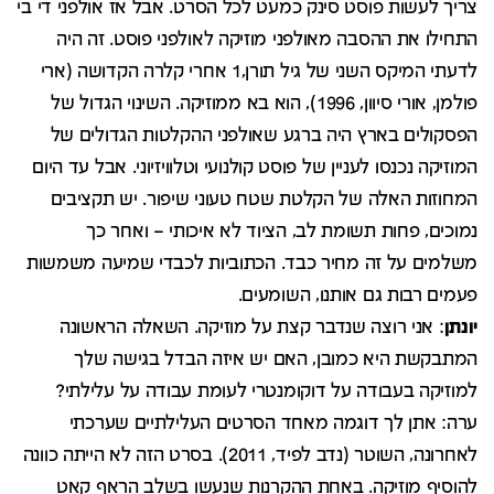
צריך לעשות פוסט סינק כמעט לכל הסרט. אבל אז אולפני די בי
התחילו את ההסבה מאולפני מוזיקה לאולפני פוסט. זה היה
לדעתי המיקס השני של גיל תורן,1 אחרי קלרה הקדושה (ארי
פולמן, אורי סיוון, 1996), הוא בא ממוזיקה. השינוי הגדול של
הפסקולים בארץ היה ברגע שאולפני ההקלטות הגדולים של
המוזיקה נכנסו לעניין של פוסט קולנועי וטלוויזיוני. אבל עד היום
המחוזות האלה של הקלטת שטח טעוני שיפור. יש תקציבים
נמוכים, פחות תשומת לב, הציוד לא איכותי – ואחר כך
משלמים על זה מחיר כבד. הכתוביות לכבדי שמיעה משמשות
פעמים רבות גם אותנו, השומעים.
יונתן
: אני רוצה שנדבר קצת על מוזיקה. השאלה הראשונה
המתבקשת היא כמובן, האם יש איזה הבדל בגישה שלך
למוזיקה בעבודה על דוקומנטרי לעומת עבודה על עלילתי?
ערה: אתן לך דוגמה מאחד הסרטים העלילתיים שערכתי
לאחרונה, השוטר (נדב לפיד, 2011). בסרט הזה לא הייתה כוונה
להוסיף מוזיקה. באחת ההקרנות שנעשו בשלב הראף קאט