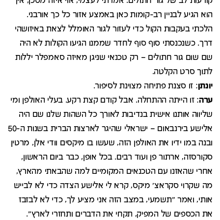
קורעות לב של גור חתולים. אמרתי לעצמי, אוי איזה מסכן, איך
הוא הגיע לבניין רב-קומות כאן באמצע אזור כל כך אורבני.
הלכתי בעקבות הקול כדי לעזור לגור האומלל לצאת באיזושהי
דרך. כשנכנסתי סוף סוף לחדר שממנו הגיעו הקולות לא היה
שם שום גור חתולים – רק טכנאי שניגן מאיזה סאמפלר יללות
לתוך סרט הקלטה.
יונתן
: זו סצנת פתיחה מצוינת לסיפור.
ערה
: זו הייתה ההתחלה. אבל קודם קצת רקע. בעלי האולפן ומי
שליווה אותנו אישית בנדיבות לאורך כל השהות שלנו שם היה
אלישע בירנבאום – ישראלי שהיגר לארצות הברית בשנות ה-50
ובנה במו ידיו את האולפן הזה, שעשו בו מיקסים וודי אלן, מרטין
סקורסזה, ארתור פן ועוד רבים. בכל אופן, כבר ביום הראשון,
אחרי שהאזנו עם הטכנאים המקומיים למה שהבאתי מהארץ,
מה שקרוי סקראצ' מיקס, קרא לי אלישע הצדה כדי לא לבייש
אותי, ואמר "תשמעי, במצב הזה אני מציע לך, כדי לא לבזבז
את הכספים של המפיק, תקחי את הדברים ותחזרי לארץ".