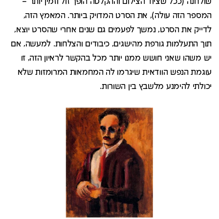
שולחנה (ככל שציוד הצילום וההקלטה הופך זול וזמין יותר –
המספר הזה עולה), את הסרט המדויק ביותר. המאמץ הזה,
לדייק את הסרט, נמשך לפעמים גם שנים אחרי שהסרט יוצא,
תוך התעלמות גורפת מהישגים, כיבודים והצלחות. למעשה, אם
יש משהו שאני חושש ממנו יותר מכל בהקשר לראיון הזה, זו
עוגמת הנפש הוודאית שיגרמו לה המחמאות המרומזות שלא
יכולתי להימנע מלשבץ בין השורות.