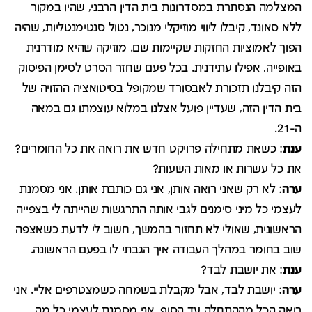
המצלמה הנסתרת במסדרונות בית הדין הרבני, שהיו במקור
ללא סאונד, קיבלו ליווי מוזיקלי מנוכר, נטול סנטימנטליות, שהיה
הפוך לאמוציות החזקות שקיימות שם. מוזיקה שהיא מודרנית
באופייה, אפילו עתידנית. בכל פעם שחזר הסרט לסימן הפיסוק
הזה קיבלנו תזכורת לאבסורד שמקופל בסיטואציה ההזויה של
בית הדין הזה, שעדיין פועל אצלנו במלוא עוצמתו גם במאה
ה-21.
ענת
: כשאת מתחילה פרויקט חדש את רואה את כל החומרים?
את כל עשרות או מאות השעות?
ערה
: לא רק שאני רואה אותן, אני גם כותבת אותן. אני מסמנת
לעצמי כל מיני סימנים לגבי אותה התרגשות שהייתה לי בצפייה
הראשונית, שאולי לא תחזור בהמשך, חשוב לי לדעת כשאצפה
שוב בחומר במהלך העבודה איך הגבתי לו בפעם הראשונה.
ענת
: את יושבת לבד?
ערה
: יושבת לבד, אבל מקבלת בשמחה כשמצטרפים אליי. אני
רואה הכל מההתחלה עד הסוף. אני מסמנת לעצמי כל מה