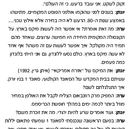
זקוק לשקט. אני עובד ברעש, כי זה העולם".
יונתן
: בשנים לפני שהוקמו אולפני הפוסט המקומיים, מתישהו
באמצע שנות ה-90, הרעש לא היה בחירה אלא אילוץ טכני….
ערה
: מה זאת אומרת? אי אפשר היה לעשות מיקס בארץ. על
הקונסולה המקומית היחידה היו חמישה ערוצים, שאחד מהם
תמיד היה מקולקל. איך אפשר לעשות עם זה משהו? אף אחד
לא עשה מיקס בארץ. כולם נסעו ללונדון, גם אני הייתי בלונדון
כמה פעמים.
יונתן
: את המיקס של "אזרח אמריקאי" (איתן גרין, 1992)
עשיתם בבית המקדש של הסאונד הקולנועי, סאונד 1 בניו יורק.
איך התגלגלתם לשם?
ערה
: המפיק מרק רוזנבאום הצליח לקבל את האולפן במחיר
מוזל ביותר לכמה ימים במהלך חופשת הכריסמס.
יונתן
: ועוד אומרים שרע להיות יהודי. מה את זוכרת משם?
ערה
: בפעם הראשונה שנכנסתי לסאונד 1 שמעתי פתאום יללות