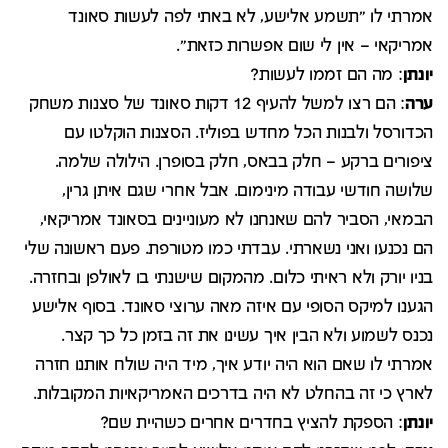
אמרתי לו "תשמע אלישע, לא באתי לפה לעשות סאונד
אמריקאי – אין לי שום אפשרות כזאת".
יונתן
: מה הם זממו לעשות?
ערה
: הם רצו למשל להעיף 12 דקות סאונד של סצנות משחק
הכדורסל ולבנות הכל מחדש בפוליז. הסצנות הוקלטו עם
ציפורים ברקע – חלק בבאס, חלק בסופרן. הילולה שלמה.
שלושה חודשי עבודה מינימום. אבל אחרי שגם איתן גרין,
הבמאי, הסביר להם שאנחנו לא מעוניינים בסאונד אמריקאי,
הם נכנעו ואני נשארתי. עבדתי כמו מטורפת. פעם ראשונה שלי
בניו יורק ולא ראיתי כלום. מהמקום שישנתי בו לאולפן ובחזרה.
הגענו למיקס הסופי עם איזה מאה ערוצי סאונד. בסוף אלישע
נכנס לשמוע ולא הבין איך עשינו את זה בזמן כל כך קצר.
אמרתי לו שאם הוא היה יודע איך, מיד היה שולח אותנו חזרה
לארץ כי זה בהחלט לא היה בדרכים האמריקאיות המקובלות.
יונתן
: הספקת להציץ בחדרים אחרים כשהיית שם?