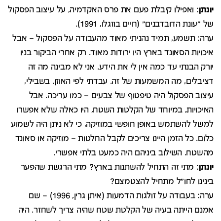
יונתן
: ואפילו קיבלת פעם את פרס האקדמיה, על עיצוב הפסקול
של "עונת הדובדבנים" (חיים בוזגלו, 1991).
ערה: תשמע, תמיד נהניתי מאוד מהעבודה על הפסקול – אבל
איכויות הסאונד בארץ היו ירודות מאוד. רק אחרי הביקור בניו
יורק הבנתי עד כמה אין לי את הידע. אני לא מבינה מה זה
דציבלים, מה המשמעות של זה. עבדתי לפי האוזן. בשבילי,
עיצוב הפסקול היה טיפטוף של צבעים – כמו עריכה. אבל
האיכויות, במיוחד של הקלטות השטח, היו כאלה שלא אפשרו
למשל להשתמש באופן חופשי במוזיקה, כי לא ניתן היה לשמוע
כלום. כל הזמן היינו צריכים לקבל החלטות – מוזיקה או סאונד
מהשטח. השילוב ביניהם היה כמעט בלתי אפשרי.
יונתן
: מתי זה התחיל להשתנות בארץ? מתי הרגשת שהפער
בינינו לחו"ל מתחיל להצטמצם?
ערה: בעבודה על זולגות הדמעות (איתן גרין, 1996) – שם
אמנם הייתה בעיה של הקלטת שטח שהיה צריך לשחזר. היה