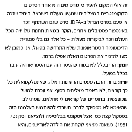
זה אולי המקום להעיר כי מחסומים הוא אחד הסרטים
הדוקומנטריים המצליחים שנעשו מעולם בישראל. היחיד שזכה
אי פעם בפרס הגדול ב-IDFA, סרט שגם השתתף וזכה
באינספור פסטיבלים אחרים, הוקרן במאות תחנות טלוויזיה מכל
העולם וזכה לביקורות מעולות – כל אלה גם בלי פנטזיית
הדיכוטומיה הסטריאופונית שלא התרחשה בפועל. אני כמובן לא
מעז להזכיר את הפרטים האלה אפילו ברמז.
יונתן
: הרי בכלל לא בטוח שהניסוי הזה עם הסטריאו היה עובד
בכלל בפועל.
ערה
: ברור. הרבה פעמים הרעיונות האלה, שאינטלקטואלית כל
כך קורצים, לא באמת מצליחים בסוף. אני זוכרת למשל
שכשצפיתי בחומרים של קוראים לי אחלאם, שמתי לב
שהאימא לא מפסיקה לדבר. חשבתי להשתמש באלמנט הזה
בפסקול קצת כמו אצל ויסקונטי בבליסימה (לוצ'יאנו ויסקונטי,
1951), כשאנה מניאני לוקחת את הילדה לאודישנים, והיא