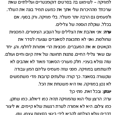
למוזיקה – לשימוש בה בסרטים דוקומנטריים ועלילתיים שאת
עורכת? מההיכרות שלי אתך את כמעט תמיד בונה את השלד,
ולפעמים גם הרבה יותר משלד, בלי מוזיקה, ורק בסוף, אם
בכלל, שוקלת הוספה של צלילים.
ערה
: אני אוהבת את הצלילים של הטבע. הציפורים, המכוניות
שחולפות. ואני לא מתכוונת לסאונדים שנועדו לסדר את
הקאטים או את המעברים. מכוניות הרי אמורות לחלוף, והן, יחד
עם שאר צלילי החיים, נותנות תחושה של איזה קיום וחיים ועולם.
שזה נפלא בעיניי. חלק מעורכי הסאונד מאוד לא אוהבים לא
להשתמש במוזיקה, מפני שזה מעמיס עליהם המון עבודה
שקשורה בסאונד. כך קורה שלעתים קרובות מדי משתמשים
לא נכון במוזיקה, ואז היא משטחת את הכל.
יונתן
: ובכל זאת, מתי כן?
ערה: הרצון שלי הוא שהמוזיקה תהיה כמו דיאלוג, כמו שחקן,
כמו צילום. היא לא אמורה לשרת רגשות שלא קיימים, או ליצור
דברים שלא הצלחנו להביא לידי ביטוי בסצנות עצמן, שזו,