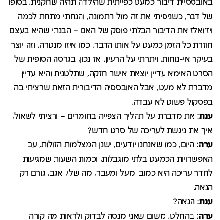
באובססיית דיבור כמעט כפייתית שהילדה תהיה שחקנית. בסופו
של דבר, כשניסיתי את זה מול התמונה, והנחתי מתחת לכמה
ויז'ואלז את הדיבור הבלתי פוסק של האם – הבנתי שהיא בעצם
חוזרת כל הזמן כמעט על אותו הדבר. כמו איזו מנטרה. וזה יוצר
בעיקר אי-נוחות. ויתרתי על הרעיון. אז נכון, בגרסה הסופית של
הסרט האימא עדיין יוצאת אישה חזקה, שתלטנית והיא עדיין
מדברת לא מעט, אבל האובססיה הדיבורית הזאת שרציתי בה
בפסקול פשוט לא עבדה.
ענת
: את מדברת על תהליך הצפייה בחומרים – ורציתי לשאול,
איך את ניגשת לעריכה של סרט חדש?
ערה
: היום, כמו שאנחנו יודעים, ישנן המצלמות הזולות, עם
האפשרויות הכמעט בלתי מוגבלות, וכמות השעות שמגיעות
לחדר עריכה היא כמובן מעל ומעבר, מה שלי, אגב, גורם רק
הנאה.
ענת
: הנאה?
ערה
: בהחלט. משום שאני מנסה לבדוק ולראות מה קורה