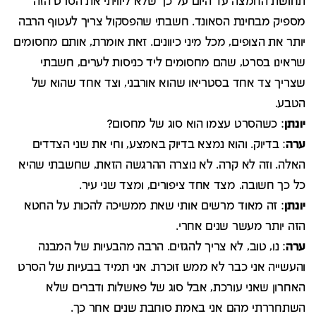
תחושת החמצה עד היום על כך שלא ליוויתי את הסרט הזה
מספיק מבחינת הסאונד. חשבתי שהפסקול צריך לעטוף הרבה
יותר את הצופים, מכל מיני כיוונים. זאת אומרת, אותם מחסומים
שראינו בסרט, שהם מחסומים ליד כניסות לערים, חשבתי
שצריך צד אחד בסטריאו שהוא אורבני, וצד אחד שהוא של
הטבע.
יונתן
: כשהסרט עצמו הוא סוג של מחסום?
ערה
: בדיוק. והוא נמצא בדיוק באמצע, וחי את שני הצדדים
האלה. וזה לא קרה. לא נוצרה ההרגשה הזאת, שחשבתי שהיא
כל כך חשובה. מצד אחד ציפורים, ומצד שני עיר.
יונתן
: זה מאוד מרשים אותי שאת ממשיכה להכות על החטא
הזה יותר מעשר שנים אחרי.
ערה
: נו, טוב, לא צריך להגזים. הרבה מהבעיות של המבנה
והעשייה אני כבר לא ממש זוכרת. אני תמיד בבעיות של הסרט
האחרון שאני עורכת, אבל סוג של פאשלות ודברים שלא
השתחררתי מהם אני באמת סוחבת שנים אחר כך.