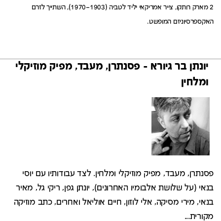
2 מארק רותקו, צייר אמריקאי יליד לטביה (1903–1970), השתייך לזרם
האקספרסיוניזם המופשט.
יונתן בר גיורא - פסנתרן, מעבד, מפיק מוזיקלי
ומלחין
פסנתרן, מעבד, מפיק מוזיקלי ומלחין. לצד עבודותיו עם יוסי
בנאי (על שלושת אלבומיו האחרונים), יונתן גפן, ריקי גל, מאיר
בנאי, מירי מסיקה, אלי לוזון, חיים אוליאל ואחרים, כתב מוזיקה
מקורית...