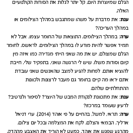
הגלם שמיוצרות היום, קל יותר לגלות את הסודות הקולנועיים
האלה.
ענת
: את מדברת על משהו שמתגבש במהלך הצילומים או
במהלך העריכה?
ערה
: במהלך הצילומים, התוצאות של החומר עצמו. אבל לא
תמיד אפשר להיות מודע לו במהלך הצילומים. לראשס, לחומר
הגלם שמצולם, יש את מה שאני הייתי מגדירה כמו איזה מין
קיום וסודות משלו. שיש לי הרגשה שאני, בתפקיד שלי, חייבת
להוציא אותם. לפחות להגיע למצב שהאנשים שאני עובדת
אתם יראו מה קיים בחומר גם מעבר לרצונות ולכוונות
ההתחלתיים שלהם.
ענת
: את מתכוונת לנקודת המבט של היוצר? לסיפור ולנרטיב?
לרעיון שעומד במרכזו?
ערה
: תראי, למשל, בהחיים על פי אוהד (2014). ערי דניאל
ארליך, הבמאי והצלם, לקח את המצלמה ובכל יום צילום,
מהרגע שפגש את אוהד, כמעט לא הוריד את האצבע מההדק.