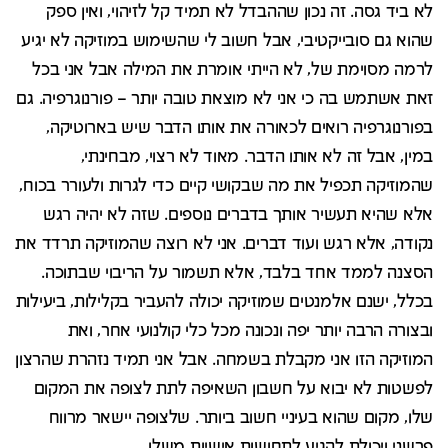
לא ביד גסה. זה נכון שההבדל לא תמיד קל לזיהוי, ואין ספק
שהוא גם סובייקטיבי, אבל חשוב לי שהשימוש במוזיקה לא יגיע
לרמה מסוימת של, לא הייתי אומרת את המילה אבל אני בכל
זאת אשתמש בה כי אני לא מוצאת טובה יותר – פורנוגרפיה. גם
בפורנוגרפיה רואים לכאורה את אותו הדבר שיש בארוטיקה,
במין, אבל זה לא אותו הדבר. מאוד לא רצוי, מבחינתי,
שהמוזיקה תכפיל את מה שבקושי קיים כדי לגרות ולעורר בכוח,
אלא שהיא תעשיר אותך בדברים נוספים. שזה לא יהיה רגש
נקודה, אלא רגש ועוד דברים. אני לא רוצה שהמוזיקה תרדד את
הסצנה לממד אחד בלבד, אלא תשמור על הריבוי שבתוכה.
בכלל, ישנם אלמנטים שמוזיקה יכולה להעביר בקלילות, ביעילות
ובצורה הרבה יותר יפה ונכונה מכל כלי קולנועי אחר, ואת
המוזיקה הזו אני מקבלת בשמחה. אבל אני תמיד נזהרת שהרצון
לפשטות לא יבוא על חשבון השאיפה לתת לצופה את המקום
שלו, מקום שהוא בעיניי חשוב ביותר. שלצופה יישאר מרווח
פרשני ויכולת להגיע לתחושות אישיות משלו.