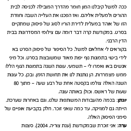
ככה למשל קיבלנו המון חומר מהדרך המובילה לכניסה לבית
ההורים ולמעלית אליהם. ואז הפכנו את העלייה השבה וחוזרת
הזו של אוהד במעלית לדירת הוריו לסוג של פיסוק שמתקיים
בסרט. במקודשת קרה דבר דומה עם צילומי המסדרונות בבית
הדין הרבני.
בקוראים לי אחלאם למשל, כל הסיפור של פיסוק הסרט בא
לידי ביטוי בתמונות נוף יפות מאוד שמשובצות בסרט. וכל מיני
אנשים באו ואמרו לי – תשמעי, עונות השנה בתמונות הנוף הללו
ממש מצמררות, הן נותנות לנו את תחושת הזמן. ובכן, כל עונות
השנה האלה צולמו בקסטה אחת של רבע שעה – מתוך 80
שעות של ראשס. וכולן באותה עונה.
יונתן
: בכמה מהעבודות המשותפות שלנו, וגם באחרות שערכת,
הייתה גם למוזיקה, עד כמה שאני זוכר, חלק בקביעת אופיים של
סימני הפיסוק האלה.
ערה
: אני זוכרת שבמקודשת (ענת צוריה, 2004), סצנות