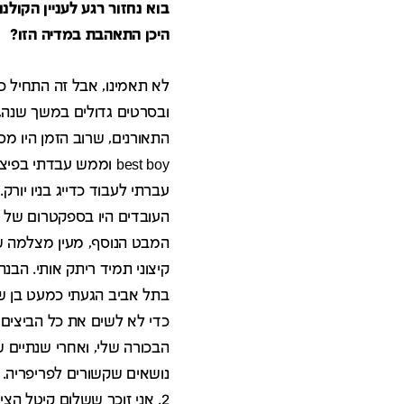
בוא נחזור רגע לעניין הקולנ
היכן התאהבת במדיה הזו?
לא תאמינו, אבל זה התחיל 
ובסרטים גדולים במשך שנה, 
התאורנים, שרוב הזמן היו מ
best boy וממש עבדת
עברתי לעבוד כדייג בניו יור
העובדים היו בספקטרום של 
המבט הנוסף, מעין מצלמה ש
קיצוני תמיד ריתק אותי. הבנת
בתל אביב הגעתי כמעט בן שלו
כדי לא לשים את כל הביצים 
הבכורה שלי, ואחרי שנתיים שו
נושאים שקשורים לפריפריה. 
2. אני זוכר ששלום קיטל הצ