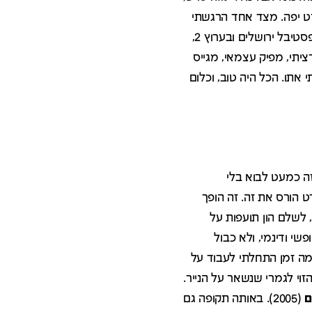
ה סרט יפה. מצד אחד הרגשתי
שאני נוגע בעולם שעניין אותי, מצד שני הרגשתי שאני במקום הלא נכון. נגמר הסרט, הוא הוקרן בפסטיבל ירושלים ובערוץ 2,
יתי, מפיק עצמאי, מגייס
 אתו. הכל היה טוב, וכלום
זה כמעט לבוא בלי
ט הורס את זה. זה הופך
, לשלם הון תועפות על
שי ודינמי, ולא כבול
כמה זמן התחלתי לעבוד על
הזוי לגמרי שנשאר על הנייר.
ם
(2005). באותה תקופה גם