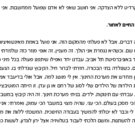
קרדיט ללא הצדקה. אני חושב שאני לא אדם שפועל ממחשבות. אני 
החיים לאחור.
 דברים, אבל לא פעלתי מהמקום הזה, אני פועל באמת מאינטואיציות
. וכשהיא נגמרת אני הולך. זה מעניין, זה אופי מוזר כזה שלמדתי 
 באוניברסיטת תל אביב, עבדנו יחד ואפילו שיתפנו פעולה בכל מיני
 כשנולדה בתי הבכורה, חזרתי לברור חיל, הקיבוץ שגדלתי בו. הגענ
מחדש את מערכת החינוך. אין לי מושג למה. אבל אולי בדיעבד אני 
ילדות של הילדים שלי לסוג של רחם או גן עדן. זו הייתה המוטיבצ
 עבדתי עם תינוקות, ילדים, בניתי מערכת חינוך. זה היה קיבוץ במש
י מסכן בעולם, הכי עני, שהיה מצוי במשבר הכי עמוק, ואמרתי: אני
 לי וכבר לא יכולתי להמשיך בעבודה החינוכית. המשכתי ללוות את מ
ה להשתנות, ומשם הלכתי לעבוד בטלוויזיה אצל ירון לונדון, לעשות כ