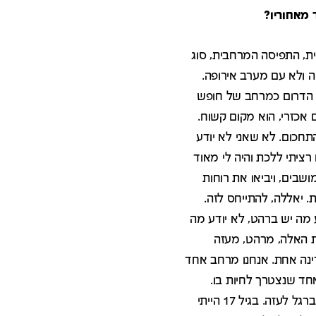
 מאחוריו?
ת, התפיסה המרחבית, סוג
ה ולא עם מערב אירופה.
א הדרום כמרחב של חופש
 אכזרי, הוא מקום קשוח.
תחכום. לא שאני לא יודע
ציתי ללכת והיה לי מאוד
שבים, ויביאו את רוחות
. יאללה, להתייחס לזה.
דע מה יש ברהט, לא יודע מה
ות האלה, מרהט, מעזה
דינה אחת. אנחנו מרחב אחד
חד שנצטרך לחיות בו.
הסכמי אוסלו והמשאים ומתנים אף פעם לא נתפסו בעיניי כרלוונטיים. כילד בבית ספר הייתי הולך ברגל לעזה. בגיל 17 הייתי