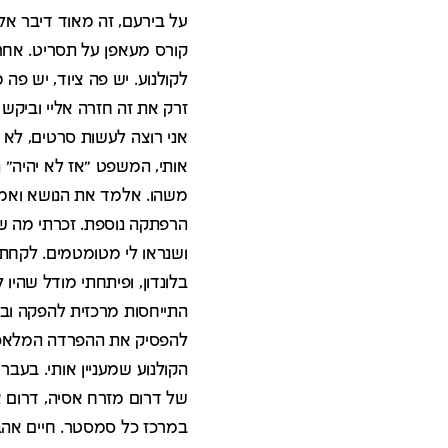
על בירעם, זה מאוד דיבר אל
קורס מעאפן על תסריט. אחרי
לקולנוע. יש פה ציוד, יש פה
זרק את זה חזרה אליי וביקש מ
אני רוצה לעשות סרטים, לא רו
אותי, המשפט "אז לא יהיה" ה
משהו. אלמד את הנושא ואמציא
הרפתקה נוספת. זכרתי מה ש
ושנראו לי מטומטמים. לקחתי 
בלונדון, ופיתחתי מודל שהיו 
התייחסות מרכזית להפקה ובימ
להפסיק את ההפרדה המלאכות
הקולנוע שמעניין אותי. בעבר 
של דרום מזרח אסיה, דרום א
במרכז כל סמסטר. חיים אהב 