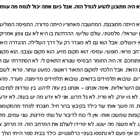
 היה מתוכנן להגיע לגודל הזה, אבל כיום אתה יכול לנסח מה עומד
הייתה מתוכננת, המחשבה מאחוריו הייתה סדורה. התפיסה הפוליטי
 ישראלי, פלסטיני, עולם שלישי. ההזדהות בו היא לא עם צפון אמריק
 ירושלים. אבל הוא גם לא מוגדר רק על דרך השלילה. ההגדרה הי
ב פראי, חופשי, עסיסי. הוא מקום מזיע, הוא מקום עצבני, הוא מקום
תוחכם. זה היה החומר הבסיסי שנורא התאים לי. לא הסתדרתי עם ה
זאת. אבל הלכתי למקום המאוד ראשוני, כמעט שחור, פראי. לשם ר
ם, שיבואו תלמידים בדואים, שיבואו תלמידים מדימונה, מערד, מהמו
שראליות. איפה אנחנו – אנחנו בין עזה לרהט, בין שדרות לנתיבות
, לא ניו יורק, לא פריז, לא גל חדש, אני לא יודע מה יש בעזה, לא יו
ות. זה משך אותי עוד כילד בקיבוץ ברור חיל. חונכתי לפחד מהמקומ
מות שמשכו אותי. אין לי כוח לדיבור על שתי מדינות, שני עמים, מ
. לא משנה מה יעשו, לא יפרידו לעולם את המרחב הזה. זה מרחב א