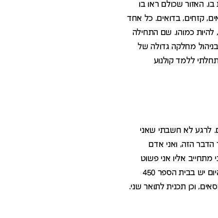
ו. האזור שכולם ראו בו
אים, קזחים, בדואים. כל אחד
, להיות כמוהו. שם התחילה
בניהול מחלקה גדולה של
חלתי ללמד קולנוע
. לרגע לא חשבתי שאני
הדבר הזה, ואני אדם
מתחייב אליו אני פשוט
עומד מאחוריו, אני לא מזייף. אני נאמן למילה. מקשיב לה, ואם היא נאמרה אני הולך בעקבותיה. היום יש בבית הספר 450
אים, וכן תכנית לתואר שני.