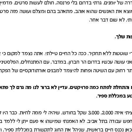
 של יומנים. גרתי בדרום בלי פרנסה, חולם לעשות סרטים, מדמיין 
א את האנשים שהוא אוהב, מתאהב בהם ומצלם ועושה מזה סרט. זה
, לא שום דבר אחר.
ת שלך.
 שוטטות ללא תחקיר. ככה כל החיים טיילתי. אתה נצמד למקום כי 
י עושה עכשיו בדרום הר חברון, במדבר, עם המתנחלים, הפלסטינים
ותר רחוק עם השיטה ופחות להיצמד למבנים אורתודוקסיים של הפקה.
 והתחלת לפתח כמה פרויקטים, עדיין לא ברור לנו מה גרם לך פתא
ע במכללת ספיר.
פשוט לא הייתה לי עבודה. רציתי איזה 2,000, 3,000 שקל בחודש, שיהיה לי ממה 
חפש עבודה בתל אביב. לא האמנתי שמישהו אי פעם ייתן לי ללמד ב
כאן נכנס חיים בראשית, שניהל את החוג לתקשורת במכללת ספיר, ו