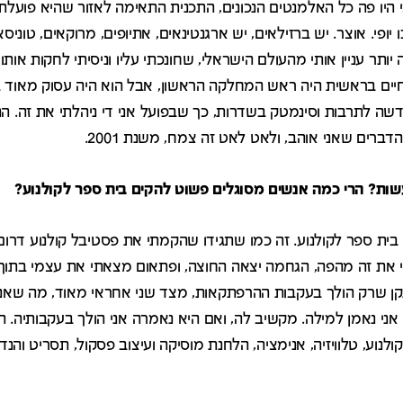
היו פה כל האלמנטים הנכונים, התכנית התאימה לאזור שהיא פועלת ב
ו יופי. אוצר. יש ברזילאים, יש ארגנטינאים, אתיופים, מרוקאים, טוניס
תר עניין אותי מהעולם הישראלי, שחונכתי עליו וניסיתי לחקות אותו
חיים בראשית היה ראש המחלקה הראשון, אבל הוא היה עסוק מאוד 
 לתרבות וסינמטק בשדרות, כך שבפועל אני די ניהלתי את זה. הת
דברים שאני אוהב, ולאט לאט זה צמח, משנת 2001.
שות? הרי כמה אנשים מסוגלים פשוט להקים בית ספר לקולנוע?
ית ספר לקולנוע. זה כמו שתגידו שהקמתי את פסטיבל קולנוע דרום
 את זה מהפה, הגחמה יצאה החוצה, ופתאום מצאתי את עצמי בתוך 
ן שרק הולך בעקבות ההרפתקאות, מצד שני אחראי מאוד, מה שאני 
נוע, טלוויזיה, אנימציה, הלחנת מוסיקה ועיצוב פסקול, תסריט והנדס