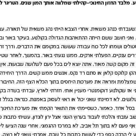
וע. מלבד החזון החינוכי-קהילתי שמלווה אותך המון שנים, הטריגר 
כשעבדתי כנהג משאית. אחרי הצבא הייתי נהג משאית של תאורה, ע
ואני חושב ששם הייתה ההתאהבות הגדולה בקולנוע, בעיקר באור וב
סטולים ושמחו לכל כוח עבודה שעושה במקומם את הדברים, ודרך זה 
י בפיצ'רים ענקיים, הפעלתי ארקים, ממש נגעתי באור. בהמשך, לאחר שט
ק. זה מקום קשה מאוד, אתה יוצא לים בכל פעם לשלושה שבועות, אי
הקו קלוקס קלאן או סתם רד נקס, אנשים ממש קשים. הדרך היחידה
מצלמת ומראה את מערכות היחסים בתוך הכלא הצף הזה. החיבור בין
י אז שקולנוע דוקומנטרי מעניין אותי. חזרתי לארץ, עבדתי בשדה בקיב
שים. לא דמיינתי שאני יכול או ראוי לעסוק באמנות, כנראה בגלל זה
בסל אחד. כאמור, כשסיימתי את התואר הקמתי את מערכת החינוך ב
ב עזבתי והלכתי לעבוד בערוץ השני אצל ירון לונדון, עשיתי כתבות ט
אף פעם לא בתוך תל אביב, לא במרכז ההגמוני. אחרי שנה הציעו לי
יע לי הרבה כסף כדי לעשות כתבות כל שבת. אמרתי שאני לא רוצה, ו