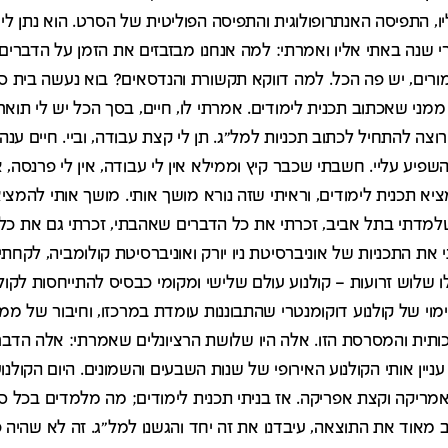
יו, התפיסה האנתרופולוגית והתפיסה הפוליטית של הסרט. הוא נתן ל
 שנה באתי אליו ואמרתי: למה אנחנו מבזבזים את הזמן על הדברים
 מורים, יש פה הכל. למה דווקא תקשורת והנדסאים? בוא נעשה בית ס
מני שאכתוב תכנית לימודים. אמרתי לו, חיים, בסך הכל יש לי תואר ר
צה להתחיל לכתוב תכניות למל"ג. תן לי קצת עבודה, וביי. חיים ענה ל
שפיע עליי. חשבתי שכבר קיץ וממילא אין לי עבודה, אין לי פרנסה, א
 תכנית לימודים, וראיתי שזה נורא מושך אותי. מושך אותי להמציא 
למדתי בתל אביב, זכרתי את כל הדברים שאהבתי, זכרתי גם את כ
את התכניות של אוניברסיטת ניו יורק ואוניברסיטת קולומביה, לקח
לו שלוש זרועות – קולנוע עולם שלישי ומקומי כבסיס להתייחסות לקולנ
וי של קולנוע דוקומנטרי שהתבוננות עומדת במרכזו, וחיבור של ממש
ית והמסרסת הזו. אלה היו שלושת הרציונלים שאמרתי: אלה הדברי
עניין אותי הקולנוע האירופי של שנות השבעים והשמונים. היום הקולנוע
מריקה וקצת אפריקה. אז בניתי תכנית לימודים; מה מלמדים בכל 
מאוד את התוצאה, עיבדנו את זה יחד והגשנו למל"ג. זה לא שהיה פה