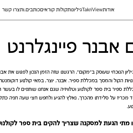
אודות
TakriView
גיליונות
קולות קוראים
כותבים.ות
צרו קשר
ם אבנר פיינגלרנט
יליון הנוכחי שעוסק ב"מקום", הרגשנו שזה הזמן הנכון לפגוש את אבנ
ת הקול והמסך במכללת ספיר. אבנר, יוצר, במאי קולנוע דוקומנטרי, 
לת ספיר בית ספר לקולנוע וטלוויזיה שגם אנחנו שותפים לו בעשר 
 מכריז על סלידתו מהכרך, נאלץ להגיע ולחפש חצי שעה חניה כתל א
ע.
ו מתי הגעת למסקנה שצריך להקים בית ספר לקולנו