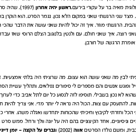
גית מאיה בר על עקורי בירעם,
ראשון יהיה אחרון
(1997), שהי
ית. הרגשתי מוזר. איך זה יכול להיות שאני עושה את הדבר שהכי רצ
י רוצה, איך שאני חולם, עם ולנטין בלנוגוב הצלם הרוסי שאז עבדתי
 אומרת הרגשה של חורבן.
י לבין מה שאני עושה הוא עצום. מה שרציתי היה בלתי אמצעיות. 
ל ופוגש אנשים והם מספרים לי סיפורים נפלאים, ותהליך עשיית הסר
הוא לא נכון בשבילי. תוסיפו לזה לנסוע כל יום לתל אביב כדי לערוך
ת, להתעסק עם צוות, הכול היה נראה לי יותר מדי. אני צריך להיות חופ
 הכל וחזרתי לקיבוץ וחיכיתי שהכוחות יתחדשו ואגלה משהו. אחרי 
ם וניסיוניים, אחד הקיצוניים בהם היה על יונה וולך ורחל. ממש סרט 
ית, ומשם נולדו הסרטים
אווה
(2002) ו
גברים על הקצה – יומן דייגי