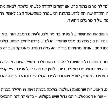
" לחומרים בתוך סרט אנו זקוקים להזרה כלשהי, כלומר, לצאת מתוך 
 ההזרה שהייתה לרגע בתחנת המשטרה כשהשוטר הציג לאופק את ה
וח של חומר גלם מתועד.
וב את התחושה של צפייה בחומר גלם, ולעיתים המבט הזה יביא ג
חווית בעוצמה גם מפני שחומרי הגלם שעוררנו לחיים, לפתע בולטי
מו קסם, ואנחנו מרוויחים בגדול: העצמה רגשית, פואטיקה ושבירה מ
'תחושת גלם' אשתדל לערוך בגסות ולבנות אצל הצופה אשליה שר
ה של ממש. אנו מאמינים יותר לוואן שוטים, כי כל עריכה היא קפיצ
אמינות, מספיק לוודא שהמניפולציות הקולנועיות ומגע העריכה לא מ
 האפשרות שהסצנה נשלטה וצולמה בכמה זוויות או חלילה בכמה ט
 – שהיא המניפולטור הכי גדול שיש בקולנוע – כדאי להיזהר ולהכני