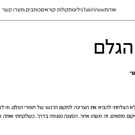
אודות
TakriView
גיליונות
קולות קוראים
כותבים.ות
צרו קשר
הגלם
ם"
א הצלחתי להביא את העריכה למקום הרגשי של חומרי הגלם, וזו לא
קום מתאים. זה משהו אחר. הסצנה נפגמה בדרך, כשלקחתי אותה מז