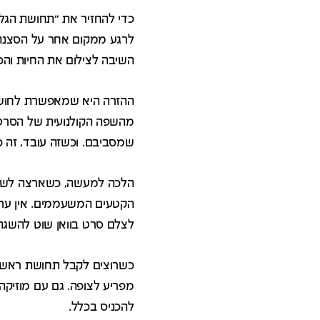
כדי להחזיר את "תחושת הגלם
לרגע ממקום אחר על הסצנה.
השיבה לצילום את החיות והכ
ההזרה היא שמאפשרת לחוש ש
מהשפה הקולנועית של הסרט נ
שמסביבם. וכשזה עובד, זה כ
הלכה למעשה, כשארצה לשמר 
הקטעים המשעממים. אין עריכ
לצלם סרט בוואן שוט להשגת 
כשרוצים לקבל תחושת ראשס,
מפריע לצופה. גם עם מוזיקה
להכניס בכלל.