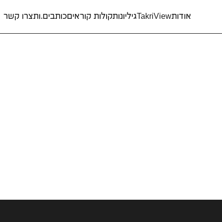
אודות
TakriView
גיליונות
קולות קוראים
כותבים.ות
צרו קשר