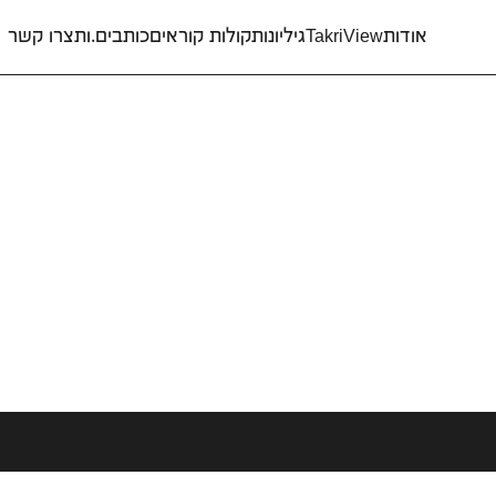
אודות
TakriView
גיליונות
קולות קוראים
כותבים.ות
צרו קשר