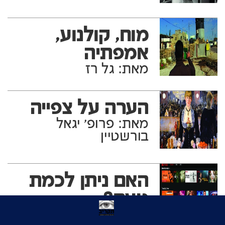
מוח, קולנוע,
אמפתיה
מאת: גל רז
הערה על צפייה
מאת: פרופ' יגאל
בורשטיין
האם ניתן לכמת
טעם?
מאת: נטע אלכסנדר