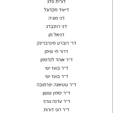
דורית פלג
דייוויד מקדוגל
דני מוג'ה
דני רוזנברג
דניאל מן
דר' רוברט סינרברינק
דרור חי שימן
ד״ר אוהד לנדסמן
ד״ר בועז ישי
ד״ר בועז ישי
ד״ר טטיאנה יפרמובה
ד״ר יסמין ששון
ד״ר עדנה גורני
ד״ר רוני דורות