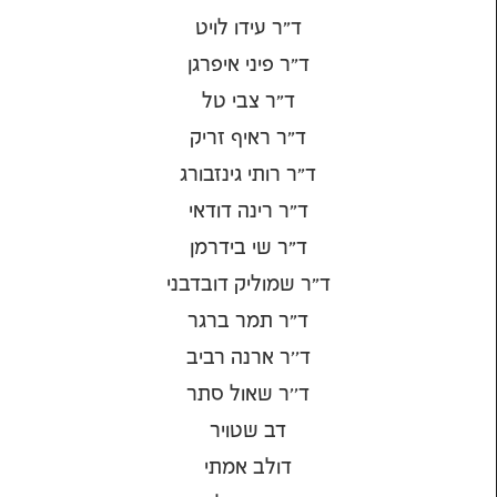
ד"ר עידו לויט
ד"ר פיני איפרגן
ד"ר צבי טל
ד"ר ראיף זריק
ד"ר רותי גינזבורג
ד"ר רינה דודאי
ד"ר שי בידרמן
ד"ר שמוליק דובדבני
ד"ר תמר ברגר
ד''ר ארנה רביב
ד''ר שאול סתר
דב שטויר
דולב אמתי