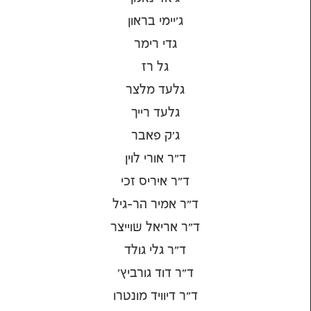
ג'יימי בראון
גדי רימר
גל רז
גלעד מלצר
גלעד רייך
ג׳ק פאבר
ד"ר אורי לוין
ד"ר איריס זכי
ד"ר אמיר הר-גיל
ד"ר אריאל שוייצר
ד"ר גלי גולד
ד"ר דוד גורביץ'
ד"ר דיוויד מונטרו