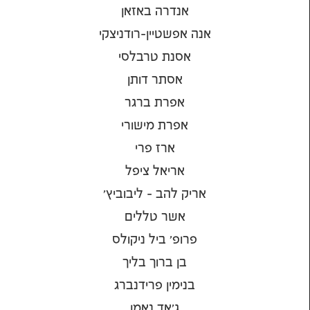
אנדרה באזאן
אנה אפשטיין-רודניצקי
אסנת טרבלסי
אסתר דותן
אפרת ברגר
אפרת מישורי
ארז פרי
אריאל ציפל
אריק להב - ליבוביץ'
אשר טללים
פרופ' ביל ניקולס
בן ברוך בליך
בנימין פרידנברג
ג'אד נאמן