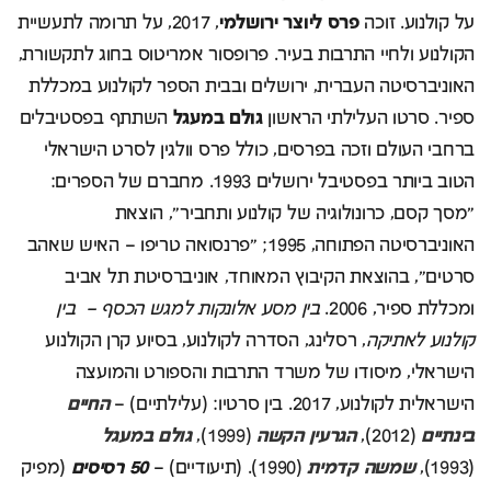
על קולנוע. זוכה
פרס ליוצר ירושלמי
, 2017, על תרומה לתעשיית
הקולנוע ולחיי התרבות בעיר. פרופסור אמריטוס בחוג לתקשורת,
האוניברסיטה העברית, ירושלים ובבית הספר לקולנוע במכללת
ספיר. סרטו העלילתי הראשון
גולם במעגל
השתתף בפסטיבלים
ברחבי העולם וזכה בפרסים, כולל פרס וולגין לסרט הישראלי
הטוב ביותר בפסטיבל ירושלים 1993. מחברם של הספרים:
"מסך קסם, כרונולוגיה של קולנוע ותחביר", הוצאת
האוניברסיטה הפתוחה, 1995; "פרנסואה טריפו – האיש שאהב
סרטים", בהוצאת הקיבוץ המאוחד, אוניברסיטת תל אביב
ומכללת ספיר, 2006.
בין מסע אלונקות למגש הכסף – בין
קולנוע לאתיקה
, רסלינג, הסדרה לקולנוע, בסיוע קרן הקולנוע
הישראלי, מיסודו של משרד התרבות והספורט והמועצה
הישראלית לקולנוע, 2017. בין סרטיו: (עלילתיים) –
החיים
בינתיים
(2012),
הגרעין הקשה
(1999),
גולם במעגל
(1993),
שמשה קדמית
(1990). (תיעודיים) –
50 רסיסים
(מפיק