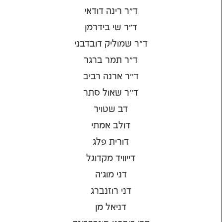
ד"ר רינה דודאי
ד"ר שי בידרמן
ד"ר שמוליק דובדבני
ד"ר תמר ברגר
ד''ר ארנה רביב
ד''ר שאול סתר
דב שטויר
דולב אמתי
דורית פלג
דייוויד מקדוגל
דני מוג'ה
דני רוזנברג
דניאל מן