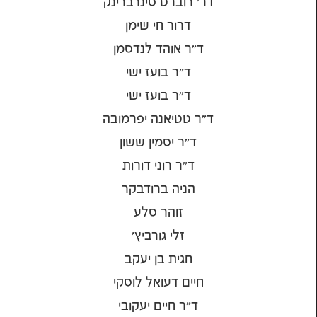
דר' רוברט סינרברינק
דרור חי שימן
ד״ר אוהד לנדסמן
ד״ר בועז ישי
ד״ר בועז ישי
ד״ר טטיאנה יפרמובה
ד״ר יסמין ששון
ד״ר רוני דורות
הניה ברודבקר
זוהר סלע
זלי גורביץ'
חגית בן יעקב
חיים דעואל לוסקי
ד"ר חיים יעקובי