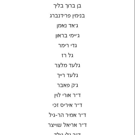
בן ברוך בליך
בנימין פרידנברג
ג'אד נאמן
ג'יימי בראון
גדי רימר
גל רז
גלעד מלצר
גלעד רייך
ג׳ק פאבר
ד"ר אורי לוין
ד"ר איריס זכי
ד"ר אמיר הר-גיל
ד"ר אריאל שוייצר