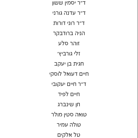
ד״ר יסמין ששון
ד״ר עדנה גורני
ד״ר רוני דורות
הניה ברודבקר
זוהר סלע
זלי גורביץ'
חגית בן יעקב
חיים דעואל לוסקי
ד"ר חיים יעקובי
חיים לפיד
חן שינברג
טואה סטין מולר
טולה עמיר
טל אלקים