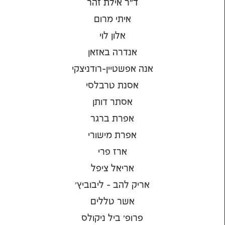
ד"ר אילת זהר
איתי מרום
אלון לוי
אנדרה באזאן
אנה אפשטיין-רודניצקי
אסנת טרבלסי
אסתר דותן
אפרת ברגר
אפרת מישורי
ארז פרי
אריאל ציפל
אריק להב - ליבוביץ'
אשר טללים
פרופ' ביל ניקולס