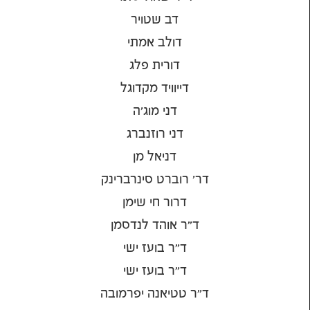
דב שטויר
דולב אמתי
דורית פלג
דייוויד מקדוגל
דני מוג'ה
דני רוזנברג
דניאל מן
דר' רוברט סינרברינק
דרור חי שימן
ד״ר אוהד לנדסמן
ד״ר בועז ישי
ד״ר בועז ישי
ד״ר טטיאנה יפרמובה