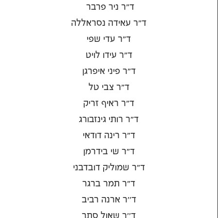
ד"ר ניר פרבר
ד"ר עאידה נסראללה
ד"ר עדי שפי
ד"ר עידו לויט
ד"ר פיני איפרגן
ד"ר צבי טל
ד"ר ראיף זריק
ד"ר רותי גינזבורג
ד"ר רינה דודאי
ד"ר שי בידרמן
ד"ר שמוליק דובדבני
ד"ר תמר ברגר
ד''ר ארנה רביב
ד''ר שאול סתר