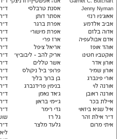
Garnet C. Butchart
אנה אפשטיין-רודניצקי
ד"ר 
Jenny Nyman
אסנת טרבלסי
ד"ר 
אאוג'ניו רנזי
אסתר דותן
ד"ר
אביב אלדמע
אפרת ברגר
ד"ר 
אדוה בלזם
אפרת מישורי
ד"ר 
אדם אבולעפיה
ארז פרי
ד"ר 
אוהד אופז
אריאל ציפל
ד"ר 
אוקטביו חטינו
אריק להב - ליבוביץ'
ד"ר
אורון אדר
אשר טללים
ד"ר
אורון שמיר
פרופ' ביל ניקולס
ד"ר
אורי פינברג
בן ברוך בליך
ד"ר 
אורנה לוי
בנימין פרידנברג
ד"ר 
אורנה ראובן
ג'אד נאמן
ד"ר 
איילת בכר
ג'יימי בראון
ד"ר
איל שגיא ביזאוי
גדי רימר
ד"ר 
ד"ר אילת זהר
גל רז
שוש
איתי מרום
גלעד מלצר
ד"ר
ליא