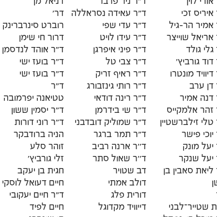
אורי לוין
ד"ר ניר פרבר
דניאל מן
איריס זכי
ד"ר עאידה נסראללה
דר'
 אמיר הר-גיל
ד"ר עדי שפי
רוברט סינרברינק
אריאל שוייצר
ד"ר עידו לויט
דרור חי שימן
גלי גולד
ד"ר פיני איפרגן
ד״ר אוהד לנדסמן
דוד גורביץ'
ד"ר צבי טל
ד״ר בועז ישי
דיוויד מונטרו
ד"ר ראיף זריק
ד״ר בועז ישי
 דן ערב
ד"ר רותי גינזבורג
ד״ר
 דנה אמיר
ד"ר רינה דודאי
טטיאנה יפרמובה
 זהר אלמקייס
ד"ר שי בידרמן
ד״ר יסמין ששון
טלי זילברשטיין
ד"ר שמוליק דובדבני
ד״ר רוני דורות
יוכי פישר
ד"ר תמר ברגר
הניה ברודבקר
יעל מונק
ד''ר ארנה רביב
זוהר סלע
 יעל שנקר
ד''ר שאול סתר
זלי גורביץ'
ליאת סאבין בן
דב שטויר
חגית בן יעקב
ן
דולב אמתי
חיים דעואל לוסקי
דורית פלג
ד"ר חיים יעקובי
ת שטייר־לבני
דייוויד מקדוגל
חיים לפיד