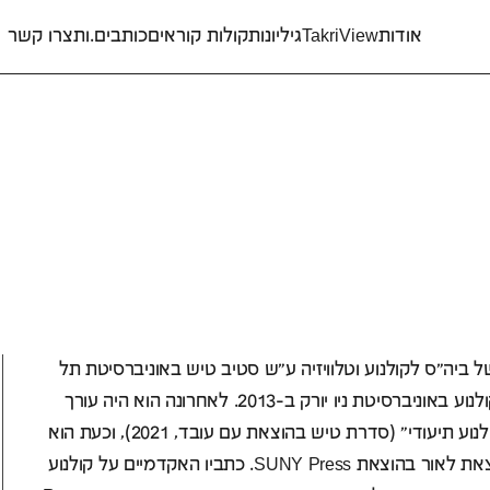
אודות
TakriView
גיליונות
קולות קוראים
כותבים.ות
צרו קשר
 לנדסמן
 ביה"ס לקולנוע וטלוויזיה ע"ש סטיב טיש באוניברסיטת תל
אביב. את הדוקטורט שלו הוא השלים במחלקה ללימודי קולנוע באוניברסיטת ניו יורק ב-2013. לאחרונה הוא היה עורך
שותף של האסופה "אמת או חובה: מבחר מאמרים על קולנוע תיעודי" (סדרת טיש בהוצאת עם עובד, 2021), וכעת הוא
משלים ספר על ביקורים תיעודיים בישראל, אשר עומד לצאת לאור בהוצאת SUNY Press. כתביו האקדמיים על קולנוע