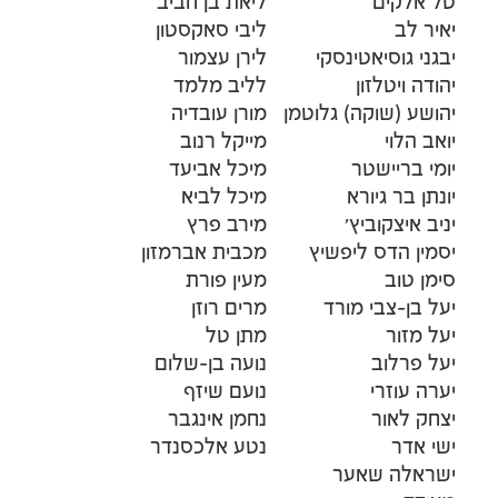
טל אלקים
ליאת בן חביב
יאיר לב
ליבי סאקסטון
יבגני גוסיאטינסקי
לירן עצמור
יהודה ויטלזון
לליב מלמד
יהושע (שוקה) גלוטמן
מורן עובדיה
יואב הלוי
מייקל רנוב
יומי בריישטר
מיכל אביעד
יונתן בר גיורא
מיכל לביא
יניב איצקוביץ'
מירב פרץ
יסמין הדס ליפשיץ
מכבית אברמזון
סימן טוב
מעין פורת
יעל בן-צבי מורד
מרים רוזן
יעל מזור
מתן טל
יעל פרלוב
נועה בן-שלום
יערה עוזרי
נועם שיזף
יצחק לאור
נחמן אינגבר
ישי אדר
נטע אלכסנדר
ישראלה שאער