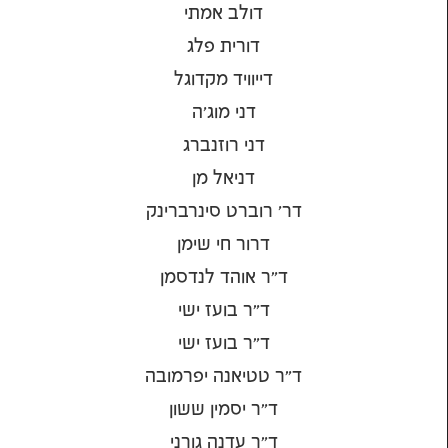
דולב אמתי
דורית פלג
דייוויד מקדוגל
דני מוג'ה
דני רוזנברג
דניאל מן
דר' רוברט סינרברינק
דרור חי שימן
ד״ר אוהד לנדסמן
ד״ר בועז ישי
ד״ר בועז ישי
ד״ר טטיאנה יפרמובה
ד״ר יסמין ששון
ד״ר עדנה גורני