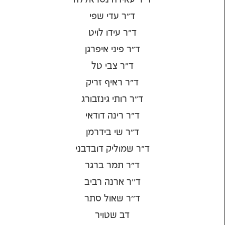
ד"ר עדי שפי
ד"ר עידו לויט
ד"ר פיני איפרגן
ד"ר צבי טל
ד"ר ראיף זריק
ד"ר רותי גינזבורג
ד"ר רינה דודאי
ד"ר שי בידרמן
ד"ר שמוליק דובדבני
ד"ר תמר ברגר
ד''ר ארנה רביב
ד''ר שאול סתר
דב שטויר