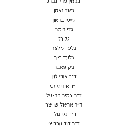
בנימין פרידנברג
ג'אד נאמן
ג'יימי בראון
גדי רימר
גל רז
גלעד מלצר
גלעד רייך
ג׳ק פאבר
ד"ר אורי לוין
ד"ר איריס זכי
ד"ר אמיר הר-גיל
ד"ר אריאל שוייצר
ד"ר גלי גולד
ד"ר דוד גורביץ'