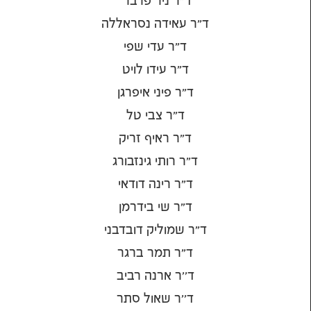
ד"ר ניר פרבר
ד"ר עאידה נסראללה
ד"ר עדי שפי
ד"ר עידו לויט
ד"ר פיני איפרגן
ד"ר צבי טל
ד"ר ראיף זריק
ד"ר רותי גינזבורג
ד"ר רינה דודאי
ד"ר שי בידרמן
ד"ר שמוליק דובדבני
ד"ר תמר ברגר
ד''ר ארנה רביב
ד''ר שאול סתר