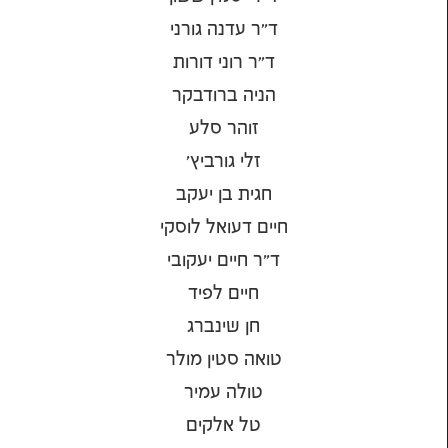
ד״ר עדנה גורני
ד״ר רוני דורות
הניה ברודבקר
זוהר סלע
זלי גורביץ'
חגית בן יעקב
חיים דעואל לוסקי
ד"ר חיים יעקובי
חיים לפיד
חן שינברג
טואה סטין מולר
טולה עמיר
טל אלקים