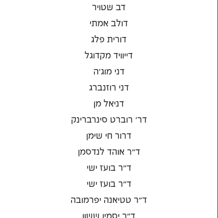
דב שטויר
דולב אמתי
דורית פלג
דייוויד מקדוגל
דני מוג'ה
דני רוזנברג
דניאל מן
דר' רוברט סינרברינק
דרור חי שימן
ד״ר אוהד לנדסמן
ד״ר בועז ישי
ד״ר בועז ישי
ד״ר טטיאנה יפרמובה
ד״ר יסמין ששון