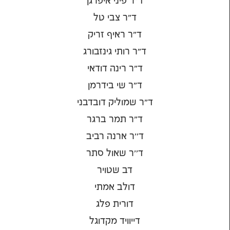
ד"ר פיני איפרגן
ד"ר צבי טל
ד"ר ראיף זריק
ד"ר רותי גינזבורג
ד"ר רינה דודאי
ד"ר שי בידרמן
ד"ר שמוליק דובדבני
ד"ר תמר ברגר
ד''ר ארנה רביב
ד''ר שאול סתר
דב שטויר
דולב אמתי
דורית פלג
דייוויד מקדוגל