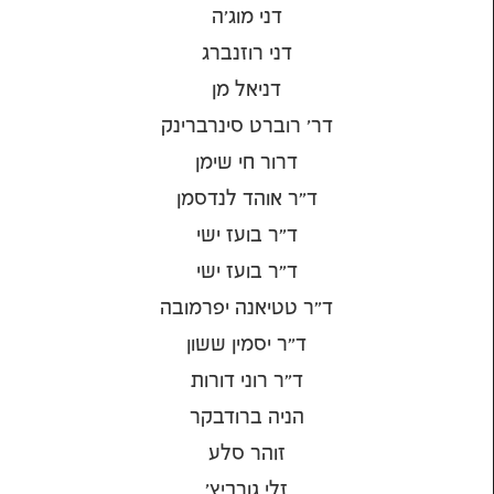
דני מוג'ה
דני רוזנברג
דניאל מן
דר' רוברט סינרברינק
דרור חי שימן
ד״ר אוהד לנדסמן
ד״ר בועז ישי
ד״ר בועז ישי
ד״ר טטיאנה יפרמובה
ד״ר יסמין ששון
ד״ר רוני דורות
הניה ברודבקר
זוהר סלע
זלי גורביץ'